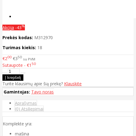
%
Akcija
-43
Prekės kodas:
M312970
Turimas kiekis:
18
00
50
€2
€3
su PVM
50
Sutaupote - €1
Turite klausimų apie šią prekę?
Klauskite
Gamintojas:
Tavo noras
Aprašymas
(0) Atsiliepimai
Komplekte yra:
mašina