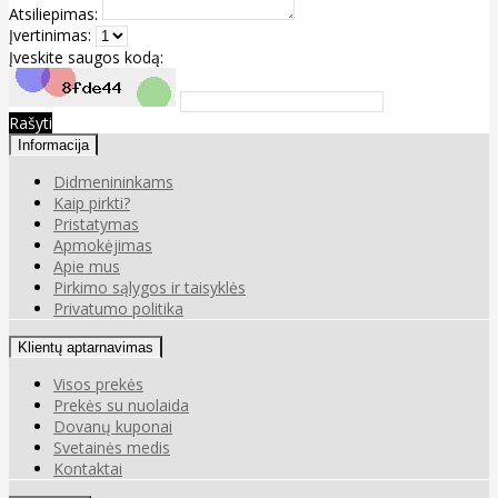
Atsiliepimas:
Įvertinimas:
Įveskite saugos kodą:
Rašyti
Informacija
Didmenininkams
Kaip pirkti?
Pristatymas
Apmokėjimas
Apie mus
Pirkimo sąlygos ir taisyklės
Privatumo politika
Klientų aptarnavimas
Visos prekės
Prekės su nuolaida
Dovanų kuponai
Svetainės medis
Kontaktai