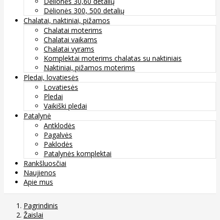
Dėlionės 30,60 detalių
Dėlionės 300, 500 detalių
Chalatai, naktiniai, pižamos
Chalatai moterims
Chalatai vaikams
Chalatai vyrams
Komplektai moterims chalatas su naktiniais
Naktiniai, pižamos moterims
Pledai, lovatiesės
Lovatiesės
Pledai
Vaikiški pledai
Patalynė
Antklodės
Pagalvės
Paklodės
Patalynės komplektai
Rankšluosčiai
Naujienos
Apie mus
Pagrindinis
Žaislai