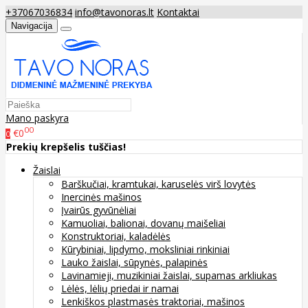
+37067036834
info@tavonoras.lt
Kontaktai
Navigacija
Mano paskyra
00
€0
0
Prekių krepšelis tuščias!
Žaislai
Barškučiai, kramtukai, karuselės virš lovytės
Inercinės mašinos
Įvairūs gyvūnėliai
Kamuoliai, balionai, dovanų maišeliai
Konstruktoriai, kaladėlės
Kūrybiniai, lipdymo, moksliniai rinkiniai
Lauko žaislai, sūpynės, palapinės
Lavinamieji, muzikiniai žaislai, supamas arkliukas
Lėlės, lėlių priedai ir namai
Lenkiškos plastmasės traktoriai, mašinos