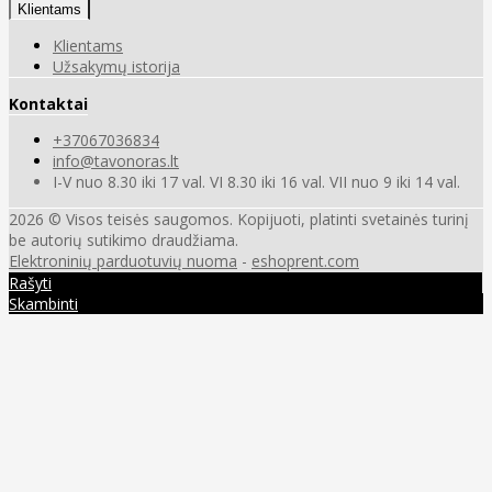
Klientams
Klientams
Užsakymų istorija
Kontaktai
+37067036834
info@tavonoras.lt
I-V nuo 8.30 iki 17 val. VI 8.30 iki 16 val. VII nuo 9 iki 14 val.
2026 © Visos teisės saugomos. Kopijuoti, platinti svetainės turinį
be autorių sutikimo draudžiama.
Elektroninių parduotuvių nuoma
-
eshoprent.com
Rašyti
Skambinti