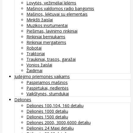
Lovytės, vežimėliai lėlėms
Mašinos valdomos radio bangomis
Mašinos, lėktuvai su elementais
Minkšti žaislai
Muzikos insrtumentai
Piešimas, lavinimo rinkiniai
Rinkiniai berniukams
Rinkiniai mergaitėms
Robotai
Traktoriai
Traukiniai, trasos, garažai
Vonios žaislai
Žaidimai
Judėjimo priemonės vaikams
Paspiriamos mašinos
Paspirtukai, riedlentės
Vaikštynės, stumdukai
Dėlionės
Dėlionės 100,104, 160 detalių
Dėlionės 1000 detalių
Dėlionės 1500 detalių
Dėlionės 2000, 3000,6000 detalių
Dėlionės 24 Maxi detalių