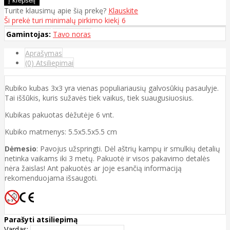
Turite klausimų apie šią prekę?
Klauskite
Ši prekė turi minimalų pirkimo kiekį 6
Gamintojas:
Tavo noras
Aprašymas
(0) Atsiliepimai
Rubiko kubas 3x3 yra vienas populiariausių galvosūkių pasaulyje.
Tai iššūkis, kuris sužavės tiek vaikus, tiek suaugusiuosius.
Kubikas pakuotas dėžutėje 6 vnt.
Kubiko matmenys: 5.5x5.5x5.5 cm
Dėmesio
: Pavojus užspringti. Dėl aštrių kampų ir smulkių detalių
netinka vaikams iki 3 metų. Pakuotė ir visos pakavimo detalės
nėra žaislas! Ant pakuotės ar joje esančią informaciją
rekomenduojama išsaugoti.
Parašyti atsiliepimą
Vardas: