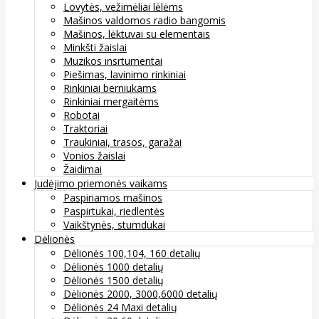
Lovytės, vežimėliai lėlėms
Mašinos valdomos radio bangomis
Mašinos, lėktuvai su elementais
Minkšti žaislai
Muzikos insrtumentai
Piešimas, lavinimo rinkiniai
Rinkiniai berniukams
Rinkiniai mergaitėms
Robotai
Traktoriai
Traukiniai, trasos, garažai
Vonios žaislai
Žaidimai
Judėjimo priemonės vaikams
Paspiriamos mašinos
Paspirtukai, riedlentės
Vaikštynės, stumdukai
Dėlionės
Dėlionės 100,104, 160 detalių
Dėlionės 1000 detalių
Dėlionės 1500 detalių
Dėlionės 2000, 3000,6000 detalių
Dėlionės 24 Maxi detalių