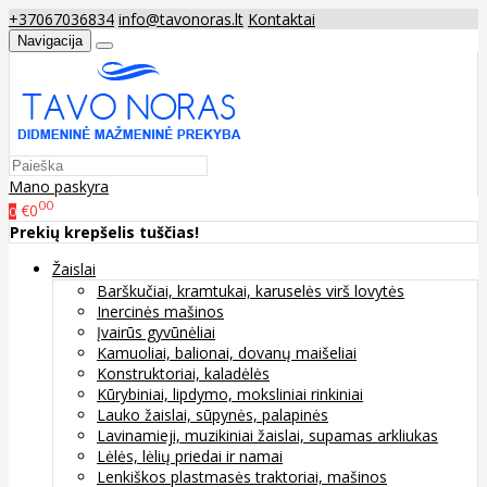
+37067036834
info@tavonoras.lt
Kontaktai
Navigacija
Mano paskyra
00
€0
0
Prekių krepšelis tuščias!
Žaislai
Barškučiai, kramtukai, karuselės virš lovytės
Inercinės mašinos
Įvairūs gyvūnėliai
Kamuoliai, balionai, dovanų maišeliai
Konstruktoriai, kaladėlės
Kūrybiniai, lipdymo, moksliniai rinkiniai
Lauko žaislai, sūpynės, palapinės
Lavinamieji, muzikiniai žaislai, supamas arkliukas
Lėlės, lėlių priedai ir namai
Lenkiškos plastmasės traktoriai, mašinos