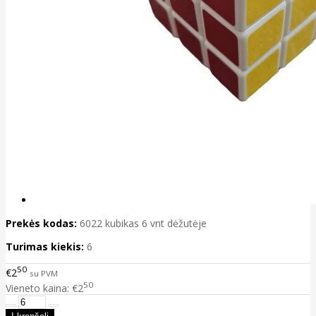
Prekės kodas:
6022 kubikas 6 vnt dėžutėje
Turimas kiekis:
6
50
€2
su PVM
50
Vieneto kaina: €2