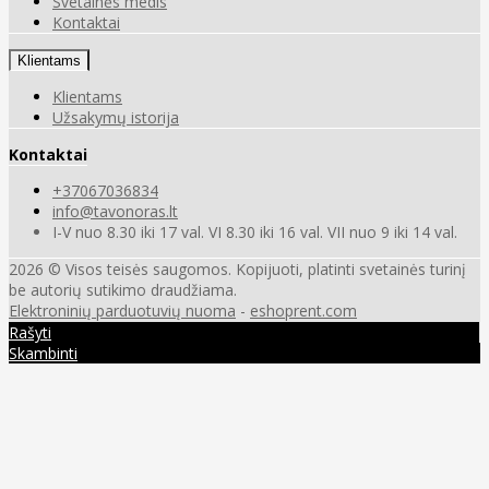
Svetainės medis
Kontaktai
Klientams
Klientams
Užsakymų istorija
Kontaktai
+37067036834
info@tavonoras.lt
I-V nuo 8.30 iki 17 val. VI 8.30 iki 16 val. VII nuo 9 iki 14 val.
2026 © Visos teisės saugomos. Kopijuoti, platinti svetainės turinį
be autorių sutikimo draudžiama.
Elektroninių parduotuvių nuoma
-
eshoprent.com
Rašyti
Skambinti