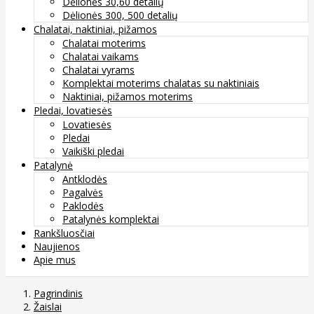
Dėlionės 30,60 detalių
Dėlionės 300, 500 detalių
Chalatai, naktiniai, pižamos
Chalatai moterims
Chalatai vaikams
Chalatai vyrams
Komplektai moterims chalatas su naktiniais
Naktiniai, pižamos moterims
Pledai, lovatiesės
Lovatiesės
Pledai
Vaikiški pledai
Patalynė
Antklodės
Pagalvės
Paklodės
Patalynės komplektai
Rankšluosčiai
Naujienos
Apie mus
Pagrindinis
Žaislai