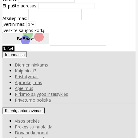
El. pašto adresas:
Atsiliepimas:
Įvertinimas:
Įveskite saugos kodą:
Rašyti
Informacija
Didmenininkams
Kaip pirkti?
Pristatymas
Apmokėjimas
Apie mus
Pirkimo sąlygos ir taisyklės
Privatumo politika
Klientų aptarnavimas
Visos prekės
Prekės su nuolaida
Dovanų kuponai