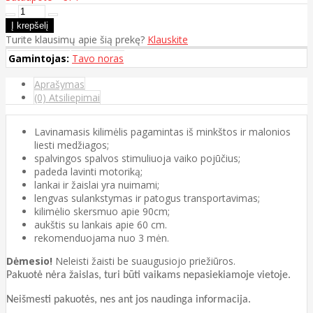
Turite klausimų apie šią prekę?
Klauskite
Gamintojas:
Tavo noras
Aprašymas
(0) Atsiliepimai
Lavinamasis kilimėlis pagamintas iš minkštos ir malonios
liesti medžiagos;
spalvingos spalvos stimuliuoja vaiko pojūčius;
padeda lavinti motoriką;
lankai ir žaislai yra nuimami;
lengvas sulankstymas ir patogus transportavimas;
kilimėlio skersmuo apie 90cm;
aukštis su lankais apie 60 cm.
rekomenduojama nuo 3 mėn.
Dėmesio!
Neleisti žaisti be suaugusiojo priežiūros.
Pakuotė nėra žaislas, turi būti vaikams nepasiekiamoje vietoje.
Neišmesti pakuotės, nes ant jos
naudinga informacija.