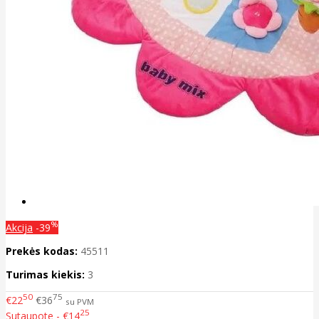
%
Akcija
-39
Prekės kodas:
45511
Turimas kiekis:
3
50
75
€22
€36
su PVM
25
Sutaupote - €14