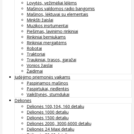
Lovytės, vežimėliai lėlėms
Mašinos valdomos radio bangomis
Mašinos, lėktuvai su elementais
Minkšti žaislai
Muzikos insrtumentai
Piešimas, lavinimo rinkiniai
Rinkiniai berniukams
Rinkiniai mergaitėms
Robotai
Traktoriai
Traukiniai, trasos, garažai
Vonios žaislai
Žaidimai
Judėjimo priemonės vaikams
Paspiriamos mašinos
Paspirtukai, riedlentės
Vaikštynės, stumdukai
Dėlionės
Dėlionės 100,104, 160 detalių
Dėlionės 1000 detalių
Dėlionės 1500 detalių
Dėlionės 2000, 3000,6000 detalių
Dėlionės 24 Maxi detalių