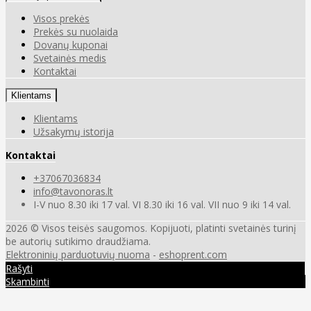
Visos prekės
Prekės su nuolaida
Dovanų kuponai
Svetainės medis
Kontaktai
Klientams
Klientams
Užsakymų istorija
Kontaktai
+37067036834
info@tavonoras.lt
I-V nuo 8.30 iki 17 val. VI 8.30 iki 16 val. VII nuo 9 iki 14 val.
2026 © Visos teisės saugomos. Kopijuoti, platinti svetainės turinį
be autorių sutikimo draudžiama.
Elektroninių parduotuvių nuoma
-
eshoprent.com
Rašyti
Skambinti