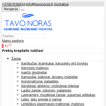
+37067036834
info@tavonoras.lt
Kontaktai
Navigacija
Mano paskyra
00
€0
0
Prekių krepšelis tuščias!
Žaislai
Barškučiai, kramtukai, karuselės virš lovytės
Inercinės mašinos
Įvairūs gyvūnėliai
Kamuoliai, balionai, dovanų maišeliai
Konstruktoriai, kaladėlės
Kūrybiniai, lipdymo, moksliniai rinkiniai
Lauko žaislai, sūpynės, palapinės
Lavinamieji, muzikiniai žaislai, supamas arkliukas
Lėlės, lėlių priedai ir namai
Lenkiškos plastmasės traktoriai, mašinos