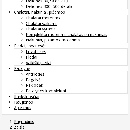
Dėlionės 30,60 detalių
Dėlionės 300, 500 detalių
Chalatai, naktiniai, pižamos
Chalatai moterims
Chalatai vaikams
Chalatai vyrams
Komplektai moterims chalatas su naktiniais
Naktiniai, pižamos moterims
Pledai, lovatiesės
Lovatiesės
Pledai
Vaikiški pledai
Patalynė
Antklodės
Pagalvės
Paklodės
Patalynės komplektai
Rankšluosčiai
Naujienos
Apie mus
Pagrindinis
Žaislai