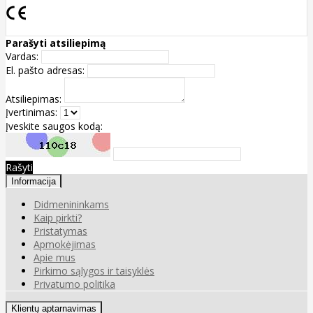
Parašyti atsiliepimą
Vardas:
El. pašto adresas:
Atsiliepimas:
Įvertinimas:
Įveskite saugos kodą:
Rašyti
Informacija
Didmenininkams
Kaip pirkti?
Pristatymas
Apmokėjimas
Apie mus
Pirkimo sąlygos ir taisyklės
Privatumo politika
Klientų aptarnavimas