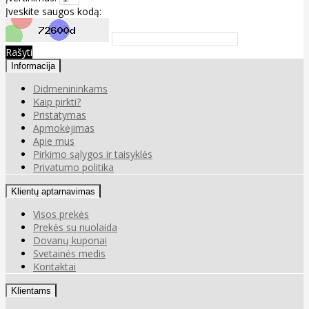
Įveskite saugos kodą:
Rašyti
Informacija
Didmenininkams
Kaip pirkti?
Pristatymas
Apmokėjimas
Apie mus
Pirkimo sąlygos ir taisyklės
Privatumo politika
Klientų aptarnavimas
Visos prekės
Prekės su nuolaida
Dovanų kuponai
Svetainės medis
Kontaktai
Klientams