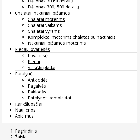
Dėlionės 30,60 detalių
Dėlionės 300, 500 detalių
Chalatai, naktiniai, pižamos
Chalatai moterims
Chalatai vaikams
Chalatai vyrams
Komplektai moterims chalatas su naktiniais
Naktiniai, pižamos moterims
Pledai, lovatiesės
Lovatiesės
Pledai
Vaikiški pledai
Patalynė
Antklodės
Pagalvės
Paklodės
Patalynės komplektai
Rankšluosčiai
Naujienos
Apie mus
Pagrindinis
Žaislai