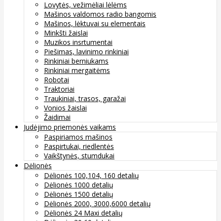
Lovytės, vežimėliai lėlėms
Mašinos valdomos radio bangomis
Mašinos, lėktuvai su elementais
Minkšti žaislai
Muzikos insrtumentai
Piešimas, lavinimo rinkiniai
Rinkiniai berniukams
Rinkiniai mergaitėms
Robotai
Traktoriai
Traukiniai, trasos, garažai
Vonios žaislai
Žaidimai
Judėjimo priemonės vaikams
Paspiriamos mašinos
Paspirtukai, riedlentės
Vaikštynės, stumdukai
Dėlionės
Dėlionės 100,104, 160 detalių
Dėlionės 1000 detalių
Dėlionės 1500 detalių
Dėlionės 2000, 3000,6000 detalių
Dėlionės 24 Maxi detalių