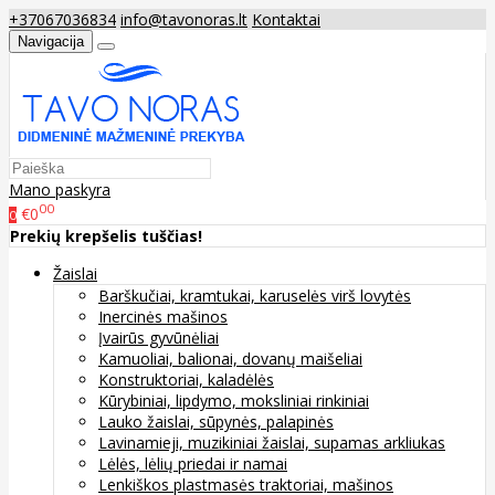
+37067036834
info@tavonoras.lt
Kontaktai
Navigacija
Mano paskyra
00
€0
0
Prekių krepšelis tuščias!
Žaislai
Barškučiai, kramtukai, karuselės virš lovytės
Inercinės mašinos
Įvairūs gyvūnėliai
Kamuoliai, balionai, dovanų maišeliai
Konstruktoriai, kaladėlės
Kūrybiniai, lipdymo, moksliniai rinkiniai
Lauko žaislai, sūpynės, palapinės
Lavinamieji, muzikiniai žaislai, supamas arkliukas
Lėlės, lėlių priedai ir namai
Lenkiškos plastmasės traktoriai, mašinos