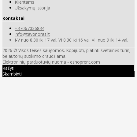
Klientams
Užsakymų istorija
Kontaktai
+37067036834
info@tavonoras.lt
I-V nuo 8.30 iki 17 val. VI 8.30 iki 16 val. VII nuo 9 iki 14 val.
2026 © Visos teisės saugomos. Kopijuoti, platinti svetainės turinį
be autorių sutikimo draudžiama.
Elektroninių parduotuvių nuoma
-
eshoprent.com
Rašyti
Skambinti