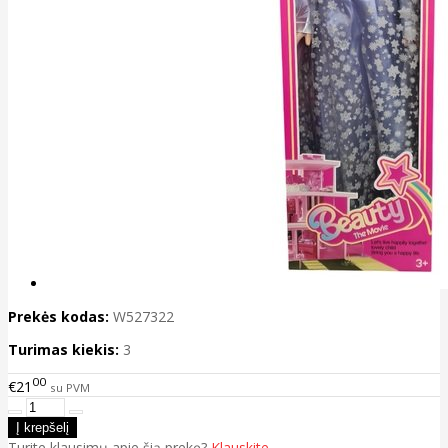
Prekės kodas:
W527322
Turimas kiekis:
3
00
€21
su PVM
Turite klausimų apie šią prekę?
Klauskite