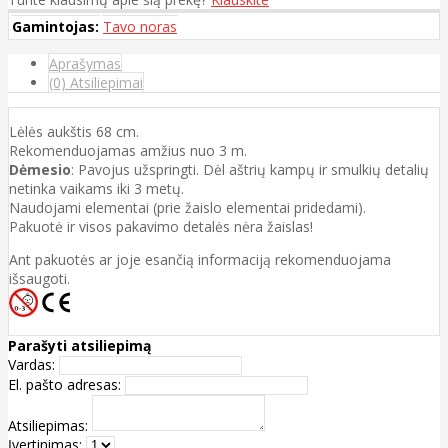
Gamintojas:
Tavo noras
Aprašymas
(0) Atsiliepimai
Lėlės aukštis 68 cm.
Rekomenduojamas amžius nuo 3 m.
Dėmesio
: Pavojus užspringti. Dėl aštrių kampų ir smulkių detalių
netinka vaikams iki 3 metų.
Naudojami elementai (prie žaislo elementai pridedami).
Pakuotė ir visos pakavimo detalės nėra žaislas!
Ant pakuotės ar joje esančią informaciją rekomenduojama
išsaugoti.
Parašyti atsiliepimą
Vardas:
El. pašto adresas:
Atsiliepimas:
Įvertinimas: