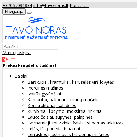
+37067036834
info@tavonoras.lt
Kontaktai
Navigacija
Mano paskyra
00
€0
0
Prekių krepšelis tuščias!
Žaislai
Barškučiai, kramtukai, karuselės virš lovytės
Inercinės mašinos
Įvairūs gyvūnėliai
Kamuoliai, balionai, dovanų maišeliai
Konstruktoriai, kaladėlės
Kūrybiniai, lipdymo, moksliniai rinkiniai
Lauko žaislai, sūpynės, palapinės
Lavinamieji, muzikiniai žaislai, supamas arkliukas
Lėlės, lėlių priedai ir namai
Lenkiškos plastmasės traktoriai, mašinos