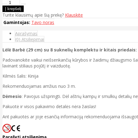
Turite klausimų apie šią prekę?
Klauskite
Gamintojas:
Tavo noras
Aprašymas
(0) Atsiliepimai
Lėlė Barbė (29 cm) su 8 suknelių komplektu ir kitais priedais: 
Padovanokite vaikui neišsenkančią kūrybos ir žaidimų džiaugsmo šaltinį
lavinant stiliaus pojūtį ir vaizduotę.
Kilmės šalis: Kinija
Rekomenduojamas amžius nuo 3 m.
Dėmesio
: Pavojus užspringti. Dėl aštrių kampų ir smulkių detalių n
Pakuotė ir visos pakavimo detalės nėra žaislas!
Ant pakuotės ar joje esančią informaciją rekomenduojama išsaugot
Parašyti atsiliepimą