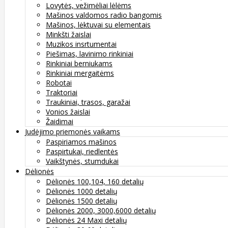
Lovytės, vežimėliai lėlėms
Mašinos valdomos radio bangomis
Mašinos, lėktuvai su elementais
Minkšti žaislai
Muzikos insrtumentai
Piešimas, lavinimo rinkiniai
Rinkiniai berniukams
Rinkiniai mergaitėms
Robotai
Traktoriai
Traukiniai, trasos, garažai
Vonios žaislai
Žaidimai
Judėjimo priemonės vaikams
Paspiriamos mašinos
Paspirtukai, riedlentės
Vaikštynės, stumdukai
Dėlionės
Dėlionės 100,104, 160 detalių
Dėlionės 1000 detalių
Dėlionės 1500 detalių
Dėlionės 2000, 3000,6000 detalių
Dėlionės 24 Maxi detalių