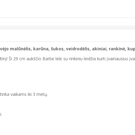
vėjo malūnėlis, karūna, šukos, veidrodėlis, akiniai, rankinė, kup
! Ši 29 cm aukščio Barbė lėlė su rinkiniu leidžia kurti įvairiausius įv
etinka vaikams iki 3 metų.
i.