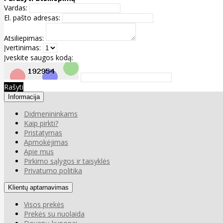
Vardas:
El. pašto adresas:
Atsiliepimas:
Įvertinimas:
Įveskite saugos kodą:
Rašyti
Informacija
Didmenininkams
Kaip pirkti?
Pristatymas
Apmokėjimas
Apie mus
Pirkimo sąlygos ir taisyklės
Privatumo politika
Klientų aptarnavimas
Visos prekės
Prekės su nuolaida