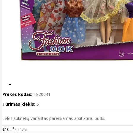
Prekės kodas:
T820041
Turimas kiekis:
5
Lėlės suknelių variantas parenkamas atsitiktiniu būdu.
50
€10
su PVM