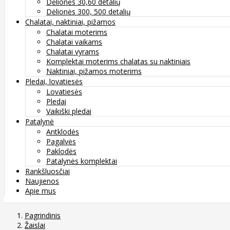
Dėlionės 30,60 detalių
Dėlionės 300, 500 detalių
Chalatai, naktiniai, pižamos
Chalatai moterims
Chalatai vaikams
Chalatai vyrams
Komplektai moterims chalatas su naktiniais
Naktiniai, pižamos moterims
Pledai, lovatiesės
Lovatiesės
Pledai
Vaikiški pledai
Patalynė
Antklodės
Pagalvės
Paklodės
Patalynės komplektai
Rankšluosčiai
Naujienos
Apie mus
Pagrindinis
Žaislai