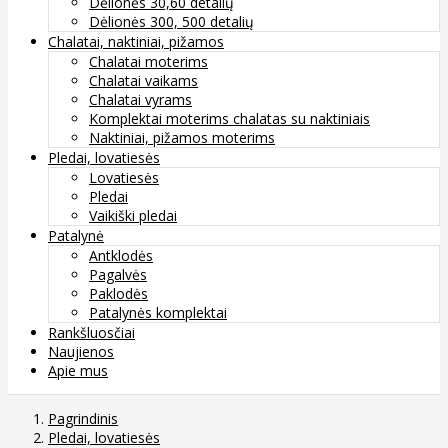
Dėlionės 30,60 detalių
Dėlionės 300, 500 detalių
Chalatai, naktiniai, pižamos
Chalatai moterims
Chalatai vaikams
Chalatai vyrams
Komplektai moterims chalatas su naktiniais
Naktiniai, pižamos moterims
Pledai, lovatiesės
Lovatiesės
Pledai
Vaikiški pledai
Patalynė
Antklodės
Pagalvės
Paklodės
Patalynės komplektai
Rankšluosčiai
Naujienos
Apie mus
Pagrindinis
Pledai, lovatiesės