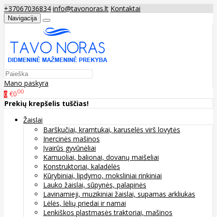
+37067036834
info@tavonoras.lt
Kontaktai
Navigacija
Mano paskyra
00
€0
0
Prekių krepšelis tuščias!
Žaislai
Barškučiai, kramtukai, karuselės virš lovytės
Inercinės mašinos
Įvairūs gyvūnėliai
Kamuoliai, balionai, dovanų maišeliai
Konstruktoriai, kaladėlės
Kūrybiniai, lipdymo, moksliniai rinkiniai
Lauko žaislai, sūpynės, palapinės
Lavinamieji, muzikiniai žaislai, supamas arkliukas
Lėlės, lėlių priedai ir namai
Lenkiškos plastmasės traktoriai, mašinos