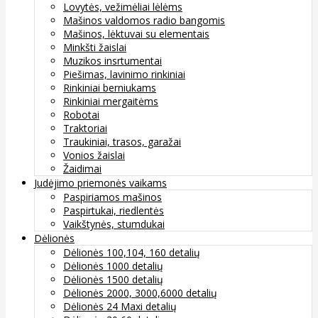
Lovytės, vežimėliai lėlėms
Mašinos valdomos radio bangomis
Mašinos, lėktuvai su elementais
Minkšti žaislai
Muzikos insrtumentai
Piešimas, lavinimo rinkiniai
Rinkiniai berniukams
Rinkiniai mergaitėms
Robotai
Traktoriai
Traukiniai, trasos, garažai
Vonios žaislai
Žaidimai
Judėjimo priemonės vaikams
Paspiriamos mašinos
Paspirtukai, riedlentės
Vaikštynės, stumdukai
Dėlionės
Dėlionės 100,104, 160 detalių
Dėlionės 1000 detalių
Dėlionės 1500 detalių
Dėlionės 2000, 3000,6000 detalių
Dėlionės 24 Maxi detalių