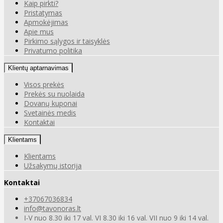
Kaip pirkti?
Pristatymas
Apmokėjimas
Apie mus
Pirkimo sąlygos ir taisyklės
Privatumo politika
Klientų aptarnavimas
Visos prekės
Prekės su nuolaida
Dovanų kuponai
Svetainės medis
Kontaktai
Klientams
Klientams
Užsakymų istorija
Kontaktai
+37067036834
info@tavonoras.lt
I-V nuo 8.30 iki 17 val. VI 8.30 iki 16 val. VII nuo 9 iki 14 val.