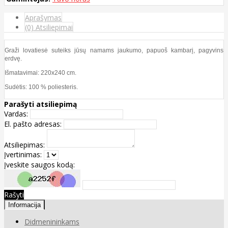
Aprašymas
(0) Atsiliepimai
Graži lovatiesė suteiks jūsų namams jaukumo, papuoš kambarį, pagyvins
erdvę.
Išmatavimai: 220x240 cm.
Sudėtis: 100 % poliesteris.
Parašyti atsiliepimą
Vardas:
El. pašto adresas:
Atsiliepimas:
Įvertinimas:
Įveskite saugos kodą:
Rašyti
Informacija
Didmenininkams