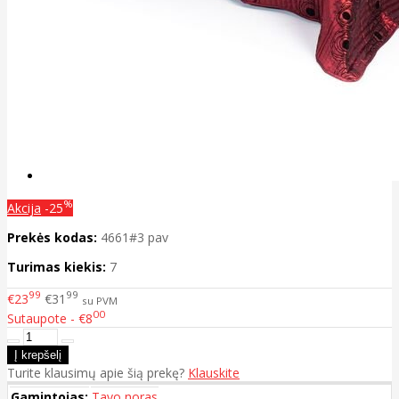
%
Akcija
-25
Prekės kodas:
4661#3 pav
Turimas kiekis:
7
99
99
€23
€31
su PVM
00
Sutaupote - €8
Turite klausimų apie šią prekę?
Klauskite
Gamintojas:
Tavo noras