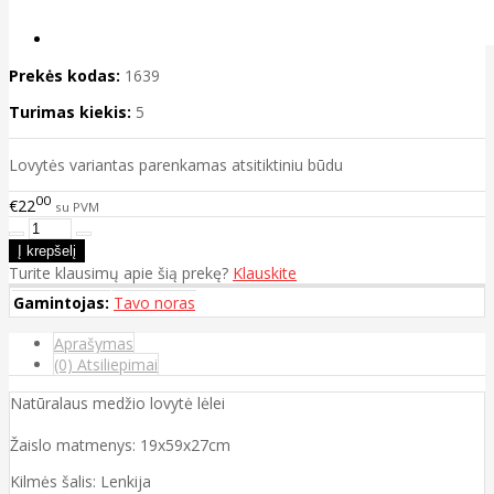
Prekės kodas:
1639
Turimas kiekis:
5
Lovytės variantas parenkamas atsitiktiniu būdu
00
€22
su PVM
Turite klausimų apie šią prekę?
Klauskite
Gamintojas:
Tavo noras
Aprašymas
(0) Atsiliepimai
Natūralaus medžio lovytė lėlei
Žaislo matmenys: 19x59x27cm
Kilmės šalis: Lenkija