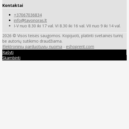
Kontaktai
+37067036834
info@tavonoras.lt
I-V nuo 8.30 iki 17 val. VI 8.30 iki 16 val. VII nuo 9 iki 14 val.
2026 © Visos teisės saugomos. Kopijuoti, platinti svetainės turinį
be autorių sutikimo draudžiama.
Elektroninių parduotuvių nuoma
-
eshoprent.com
Rašyti
Skambinti