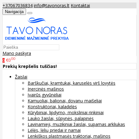
+37067036834
info@tavonoras.lt
Kontaktai
Navigacija
Mano paskyra
00
€0
0
Prekių krepšelis tuščias!
Žaislai
Barškučiai, kramtukai, karuselės virš lovytės
Inercinės mašinos
Įvairūs gyvūnėliai
Kamuoliai, balionai, dovanų maišeliai
Konstruktoriai, kaladėlės
Kūrybiniai, lipdymo, moksliniai rinkiniai
Lauko žaislai, sūpynės, palapinės
Lavinamieji, muzikiniai žaislai, supamas arkliukas
Lėlės, lėlių priedai ir namai
Lenkiškos plastmasės traktoriai, mašinos