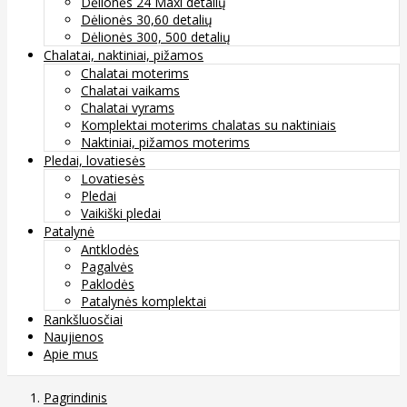
Dėlionės 24 Maxi detalių
Dėlionės 30,60 detalių
Dėlionės 300, 500 detalių
Chalatai, naktiniai, pižamos
Chalatai moterims
Chalatai vaikams
Chalatai vyrams
Komplektai moterims chalatas su naktiniais
Naktiniai, pižamos moterims
Pledai, lovatiesės
Lovatiesės
Pledai
Vaikiški pledai
Patalynė
Antklodės
Pagalvės
Paklodės
Patalynės komplektai
Rankšluosčiai
Naujienos
Apie mus
Pagrindinis