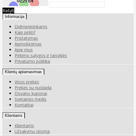
Rašyti
Informacija
Didmenininkams
Kaip pirkti?
Pristatymas
Apmokėjimas
Apie mus
Pirkimo sąlygos ir taisyklės
Privatumo politika
Klientų aptarnavimas
Visos prekės
Prekės su nuolaida
Dovanų kuponai
Svetainės medis
Kontaktai
Klientams
Klientams
Užsakymų istorija