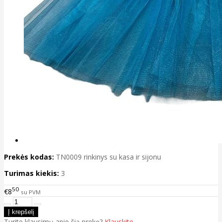
Prekės kodas:
TN0009 rinkinys su kasa ir sijonu
Turimas kiekis:
3
50
€8
su PVM
Turite klausimų apie šią prekę?
Klauskite