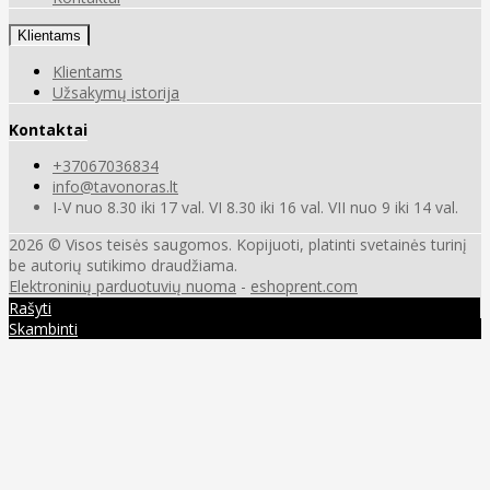
Klientams
Klientams
Užsakymų istorija
Kontaktai
+37067036834
info@tavonoras.lt
I-V nuo 8.30 iki 17 val. VI 8.30 iki 16 val. VII nuo 9 iki 14 val.
2026 © Visos teisės saugomos. Kopijuoti, platinti svetainės turinį
be autorių sutikimo draudžiama.
Elektroninių parduotuvių nuoma
-
eshoprent.com
Rašyti
Skambinti