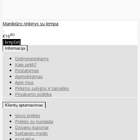
Manikiūro rinkinys su lempa
..
80
€16
Į krepšelį
Informacija
Didmenininkams
Kaip pirkti?
Pristatymas
Apmokėjimas
Apie mus
Pirkimo sąlygos ir taisyklės
Privatumo politika
Klientų aptarnavimas
Visos prekės
Prekės su nuolaida
Dovanų kuponai
Svetainės medis
Kontaktai