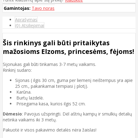
Gamintojas:
Tavo noras
Aprašymas
(0) Atsiliepimai
Šis rinkinys gali būti pritaikytas
mažosioms Elzoms, princesėms, fėjoms!
Sijonukas gali būti tinkamas 3-7 metų vaikams.
Rinkinį sudaro:
Sijonas ( ilgis 30 cm, guma per liemenį neištempus yra apie
25 cm., pakankamai tempiasi į plotį).
Karūna.
Burtų lazdelė.
Prisegama kasa, kurios ilgis 52 cm.
Dėmesio
: Pavojus užspringti. Dėl aštrių kampų ir smulkių detalių
netinka vaikams iki 3 metų.
Pakuotė ir visos pakavimo detalės nėra žaislas!