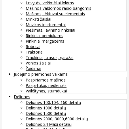
Lovytės, vežimėliai lėlėms
Mašinos valdomos radio bangomis
Mašinos, lėktuvai su elementais
Minkšti žaislai
Muzikos insrtumentai
Piešimas, lavinimo rinkiniai
Rinkiniai berniukams
Rinkiniai mergaitėms
Robotai
Traktoriai
Traukiniai, trasos, garažai
Vonios žaislai
Žaidimai
Judėjimo priemonės vaikams
Paspiriamos mašinos
Paspirtukai, riedlentės
Vaikštynės, stumdukai
Dėlionės
Dėlionės 100,104, 160 detalių
Dėlionės 1000 detalių
Dėlionės 1500 detalių
Dėlionės 2000, 3000,6000 detalių
Dėlionės 24 Maxi detalių