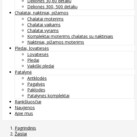
Dėlionės 30,60 detalių
Dėlionės 300, 500 detalių
Chalatai, naktiniai, pižamos
Chalatai moterims
Chalatai vaikams
Chalatai vyrams
Komplektai moterims chalatas su naktiniais
Naktiniai, pižamos moterims
Pledai, lovatiesės
Lovatiesės
Pledai
Vaikiški pledai
Patalynė
Antklodės
Pagalvės
Paklodės
Patalynės komplektai
Rankšluosčiai
Naujienos
Apie mus
Pagrindinis
Žaislai