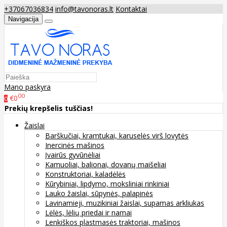
+37067036834
info@tavonoras.lt
Kontaktai
Navigacija
Mano paskyra
00
€0
0
Prekių krepšelis tuščias!
Žaislai
Barškučiai, kramtukai, karuselės virš lovytės
Inercinės mašinos
Įvairūs gyvūnėliai
Kamuoliai, balionai, dovanų maišeliai
Konstruktoriai, kaladėlės
Kūrybiniai, lipdymo, moksliniai rinkiniai
Lauko žaislai, sūpynės, palapinės
Lavinamieji, muzikiniai žaislai, supamas arkliukas
Lėlės, lėlių priedai ir namai
Lenkiškos plastmasės traktoriai, mašinos