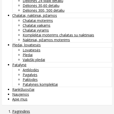
Dėlionės 24 Maxi detalių
Dėlionės 30,60 detalių
Dėlionės 300, 500 detalių
Chalatai, naktiniai, pižamos
Chalatai moterims
Chalatai vaikams
Chalatai vyrams
Komplektai moterims chalatas su naktiniais
Naktiniai, pižamos moterims
Pledai, lovatiesės
Lovatiesės
Pledai
Vaikiški pledai
Patalynė
Antklodės
Pagalvės
Paklodės
Patalynės komplektai
Rankšluosčiai
Naujienos
Apie mus
Pagrindinis