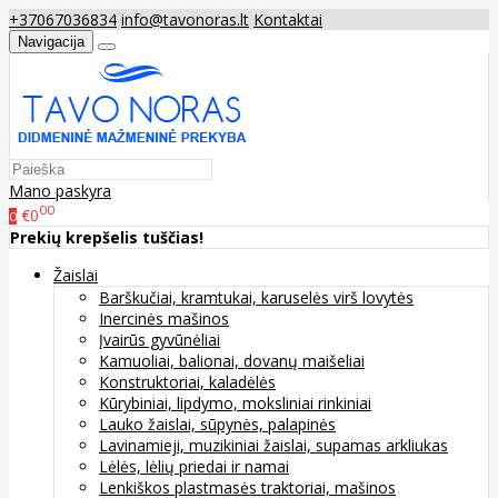
+37067036834
info@tavonoras.lt
Kontaktai
Navigacija
Mano paskyra
00
€0
0
Prekių krepšelis tuščias!
Žaislai
Barškučiai, kramtukai, karuselės virš lovytės
Inercinės mašinos
Įvairūs gyvūnėliai
Kamuoliai, balionai, dovanų maišeliai
Konstruktoriai, kaladėlės
Kūrybiniai, lipdymo, moksliniai rinkiniai
Lauko žaislai, sūpynės, palapinės
Lavinamieji, muzikiniai žaislai, supamas arkliukas
Lėlės, lėlių priedai ir namai
Lenkiškos plastmasės traktoriai, mašinos