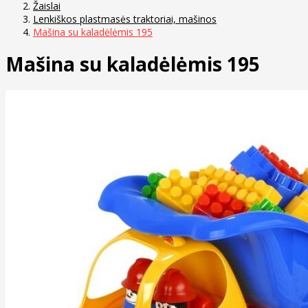
Žaislai
Lenkiškos plastmasės traktoriai, mašinos
Mašina su kaladėlėmis 195
Mašina su kaladėlėmis 195