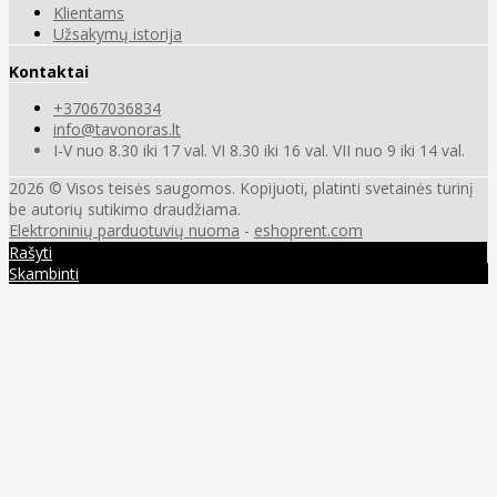
Klientams
Užsakymų istorija
Kontaktai
+37067036834
info@tavonoras.lt
I-V nuo 8.30 iki 17 val. VI 8.30 iki 16 val. VII nuo 9 iki 14 val.
2026 © Visos teisės saugomos. Kopijuoti, platinti svetainės turinį
be autorių sutikimo draudžiama.
Elektroninių parduotuvių nuoma
-
eshoprent.com
Rašyti
Skambinti