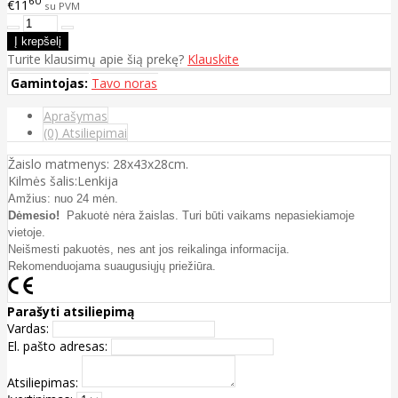
60
€11
su PVM
Turite klausimų apie šią prekę?
Klauskite
Gamintojas:
Tavo noras
Aprašymas
(0) Atsiliepimai
Žaislo matmenys: 28x43x28cm.
Kilmės šalis:Lenkija
Amžius: nuo 24 mėn.
Dėmesio!
Pakuotė nėra žaislas. Turi būti vaikams nepasiekiamoje
vietoje.
Neišmesti pakuotės, nes ant jos reikalinga informacija.
Rekomenduojama suaugusiųjų priežiūra.
Parašyti atsiliepimą
Vardas:
El. pašto adresas:
Atsiliepimas: