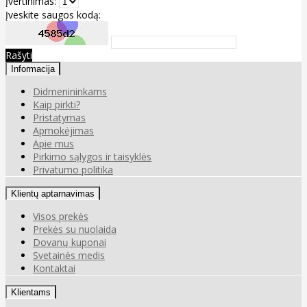
Įvertinimas:
Įveskite saugos kodą:
Rašyti
Informacija
Didmenininkams
Kaip pirkti?
Pristatymas
Apmokėjimas
Apie mus
Pirkimo sąlygos ir taisyklės
Privatumo politika
Klientų aptarnavimas
Visos prekės
Prekės su nuolaida
Dovanų kuponai
Svetainės medis
Kontaktai
Klientams