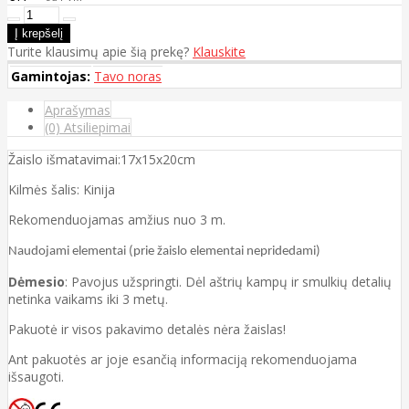
Turite klausimų apie šią prekę?
Klauskite
Gamintojas:
Tavo noras
Aprašymas
(0) Atsiliepimai
Žaislo išmatavimai:17x15x20cm
Kilmės šalis: Kinija
Rekomenduojamas amžius nuo 3 m.
Naudojami
elementai (prie žaislo elementai nepridedami)
Dėmesio
: Pavojus užspringti. Dėl aštrių kampų ir smulkių detalių
netinka vaikams iki 3 metų.
Pakuotė ir visos pakavimo detalės nėra žaislas!
Ant pakuotės ar joje esančią informaciją rekomenduojama
išsaugoti.