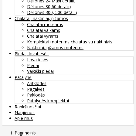
Dėlionės 24 Maxi detalių
Dėlionės 30,60 detalių
Dėlionės 300, 500 detalių
Chalatai, naktiniai, pižamos
Chalatai moterims
Chalatai vaikams
Chalatai vyrams
Komplektai moterims chalatas su naktiniais
Naktiniai, pižamos moterims
Pledai, lovatiesės
Lovatiesės
Pledai
Vaikiški pledai
Patalynė
Antklodės
Pagalvės
Paklodės
Patalynės komplektai
Rankšluosčiai
Naujienos
Apie mus
Pagrindinis