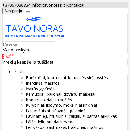
+37067036834
info@tavonoras.lt
Kontaktai
Navigacija
Mano paskyra
00
€0
0
Prekių krepšelis tuščias!
Žaislai
Barškučiai, kramtukai, karuselės virš lovytės
Inercinės mašinos
Įvairūs gyvūnėliai
Kamuoliai, balionai, dovanų maišeliai
Konstruktoriai, kaladėlės
Kūrybiniai, lipdymo, moksliniai rinkiniai
Lauko žaislai, sūpynės, palapinės
Lavinamieji, muzikiniai žaislai, supamas arkliukas
Lėlės, lėlių priedai ir namai
Lenkiškos plastmasės traktoriai, mašinos