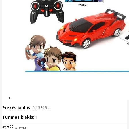
Prekės kodas:
N133194
Turimas kiekis:
1
00
€17
su PVM