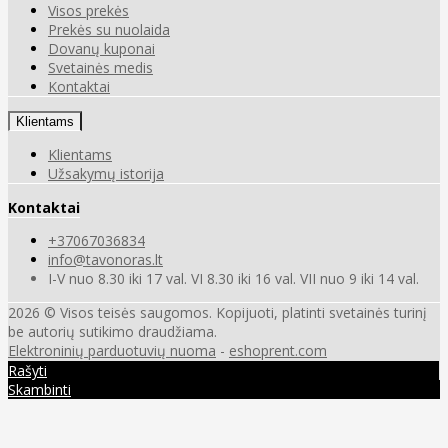
Visos prekės
Prekės su nuolaida
Dovanų kuponai
Svetainės medis
Kontaktai
Klientams
Klientams
Užsakymų istorija
Kontaktai
+37067036834
info@tavonoras.lt
I-V nuo 8.30 iki 17 val. VI 8.30 iki 16 val. VII nuo 9 iki 14 val.
2026 © Visos teisės saugomos. Kopijuoti, platinti svetainės turinį
be autorių sutikimo draudžiama.
Elektroninių parduotuvių nuoma
-
eshoprent.com
Rašyti
Skambinti