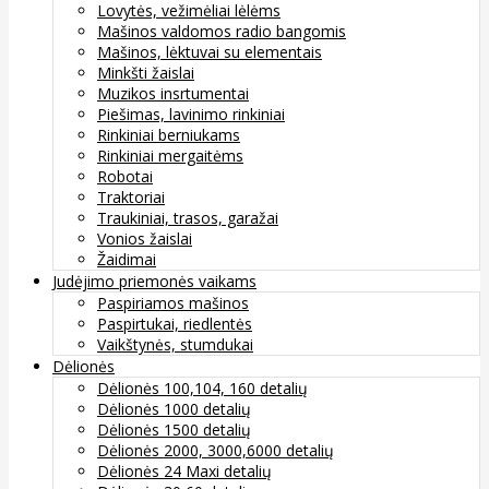
Lovytės, vežimėliai lėlėms
Mašinos valdomos radio bangomis
Mašinos, lėktuvai su elementais
Minkšti žaislai
Muzikos insrtumentai
Piešimas, lavinimo rinkiniai
Rinkiniai berniukams
Rinkiniai mergaitėms
Robotai
Traktoriai
Traukiniai, trasos, garažai
Vonios žaislai
Žaidimai
Judėjimo priemonės vaikams
Paspiriamos mašinos
Paspirtukai, riedlentės
Vaikštynės, stumdukai
Dėlionės
Dėlionės 100,104, 160 detalių
Dėlionės 1000 detalių
Dėlionės 1500 detalių
Dėlionės 2000, 3000,6000 detalių
Dėlionės 24 Maxi detalių