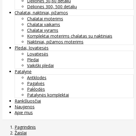
Dėlionės 30,60 detalių
Dėlionės 300, 500 detalių
Chalatai, naktiniai, pižamos
Chalatai moterims
Chalatai vaikams
Chalatai vyrams
Komplektai moterims chalatas su naktiniais
Naktiniai, pižamos moterims
Pledai, lovatiesės
Lovatiesės
Pledai
Vaikiški pledai
Patalynė
Antklodės
Pagalvės
Paklodės
Patalynės komplektai
Rankšluosčiai
Naujienos
Apie mus
Pagrindinis
Žaislai