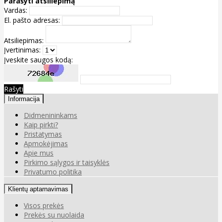
Parašyti atsiliepimą
Vardas:
El. pašto adresas:
Atsiliepimas:
Įvertinimas:
Įveskite saugos kodą:
Rašyti
Informacija
Didmenininkams
Kaip pirkti?
Pristatymas
Apmokėjimas
Apie mus
Pirkimo sąlygos ir taisyklės
Privatumo politika
Klientų aptarnavimas
Visos prekės
Prekės su nuolaida