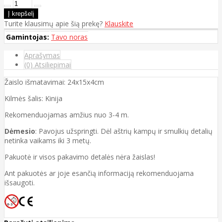
Turite klausimų apie šią prekę?
Klauskite
Gamintojas:
Tavo noras
Aprašymas
(0) Atsiliepimai
Žaislo išmatavimai: 24x15x4cm
Kilmės šalis: Kinija
Rekomenduojamas amžius nuo 3-4 m.
Dėmesio
: Pavojus užspringti. Dėl aštrių kampų ir smulkių detalių
netinka vaikams iki 3 metų.
Pakuotė ir visos pakavimo detalės nėra žaislas!
Ant pakuotės ar joje esančią informaciją rekomenduojama
išsaugoti.