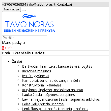
+37067036834
info@tavonoras.lt
Kontaktai
Navigacija
Mano paskyra
00
€0
0
Prekių krepšelis tuščias!
Žaislai
Barškučiai, kramtukai, karuselės virš lovytės
Inercinės mašinos
Įvairūs gyvūnėliai
Kamuoliai, balionai, dovanų maišeliai
Konstruktoriai, kaladėlės
Kūrybiniai, lipdymo, moksliniai rinkiniai
Lauko žaislai, sūpynės, palapinės
Lavinamieji, muzikiniai žaislai, supamas arkliukas
Lėlės, lėlių priedai ir namai
Lenkiškos plastmasės traktoriai, mašinos