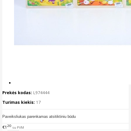
Prekės kodas:
L974444
Turimas kiekis:
17
Paveiksliukas parenkamas atsitiktiniu būdu
20
€1
su PVM