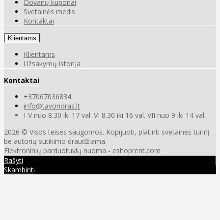
Dovanų kuponai
Svetainės medis
Kontaktai
Klientams
Klientams
Užsakymų istorija
Kontaktai
+37067036834
info@tavonoras.lt
I-V nuo 8.30 iki 17 val. VI 8.30 iki 16 val. VII nuo 9 iki 14 val.
2026 © Visos teisės saugomos. Kopijuoti, platinti svetainės turinį
be autorių sutikimo draudžiama.
Elektroninių parduotuvių nuoma
-
eshoprent.com
Rašyti
Skambinti