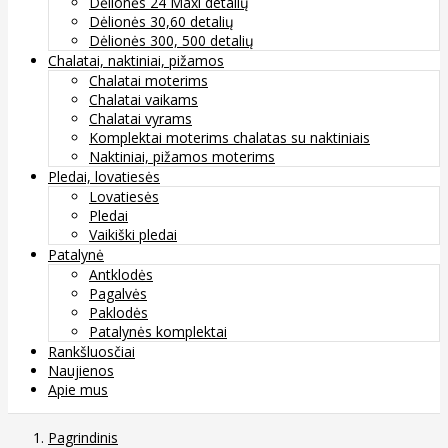
Dėlionės 24 Maxi detalių
Dėlionės 30,60 detalių
Dėlionės 300, 500 detalių
Chalatai, naktiniai, pižamos
Chalatai moterims
Chalatai vaikams
Chalatai vyrams
Komplektai moterims chalatas su naktiniais
Naktiniai, pižamos moterims
Pledai, lovatiesės
Lovatiesės
Pledai
Vaikiški pledai
Patalynė
Antklodės
Pagalvės
Paklodės
Patalynės komplektai
Rankšluosčiai
Naujienos
Apie mus
Pagrindinis