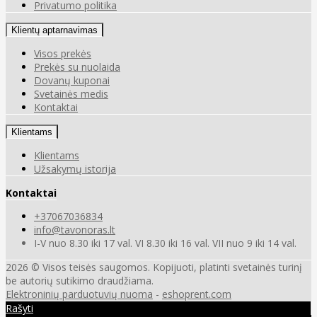
Privatumo politika
Klientų aptarnavimas
Visos prekės
Prekės su nuolaida
Dovanų kuponai
Svetainės medis
Kontaktai
Klientams
Klientams
Užsakymų istorija
Kontaktai
+37067036834
info@tavonoras.lt
I-V nuo 8.30 iki 17 val. VI 8.30 iki 16 val. VII nuo 9 iki 14 val.
2026 © Visos teisės saugomos. Kopijuoti, platinti svetainės turinį
be autorių sutikimo draudžiama.
Elektroninių parduotuvių nuoma
-
eshoprent.com
Rašyti