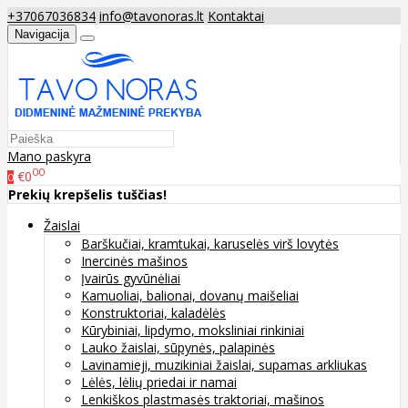
+37067036834
info@tavonoras.lt
Kontaktai
Navigacija
Mano paskyra
00
€0
0
Prekių krepšelis tuščias!
Žaislai
Barškučiai, kramtukai, karuselės virš lovytės
Inercinės mašinos
Įvairūs gyvūnėliai
Kamuoliai, balionai, dovanų maišeliai
Konstruktoriai, kaladėlės
Kūrybiniai, lipdymo, moksliniai rinkiniai
Lauko žaislai, sūpynės, palapinės
Lavinamieji, muzikiniai žaislai, supamas arkliukas
Lėlės, lėlių priedai ir namai
Lenkiškos plastmasės traktoriai, mašinos