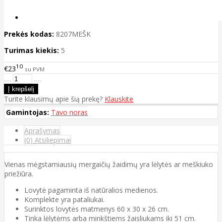
Prekės kodas:
8207MEŠK
Turimas kiekis:
5
10
€23
su PVM
Turite klausimų apie šią prekę?
Klauskite
Gamintojas:
Tavo noras
Aprašymas
(0) Atsiliepimai
Vienas mėgstamiausių mergaičių žaidimų yra lėlytės ar meškiuko
priežiūra.
Lovytė pagaminta iš natūralios medienos.
Komplekte yra pataliukai.
Surinktos lovytės matmenys 60 x 30 x 26 cm.
Tinka lėlytėms arba minkštiems žaisliukams iki 51 cm.