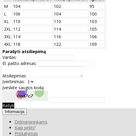
M
104
102
95
L
106
104
100
XL
110
110
103
2XL
112
114
105
3XL
114
116
106
4XL
118
122
109
Parašyti atsiliepimą
Vardas:
El. pašto adresas:
Atsiliepimas:
Įvertinimas:
Įveskite saugos kodą:
Rašyti
Informacija
Didmenininkams
Kaip pirkti?
Pristatymas