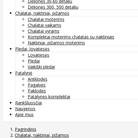
Dėlionės 30,60 detalių
Dėlionės 300, 500 detalių
Chalatai, naktiniai, pižamos
Chalatai moterims
Chalatai vaikams
Chalatai vyrams
Komplektai moterims chalatas su naktiniais
Naktiniai, pižamos moterims
Pledai, lovatiesės
Lovatiesės
Pledai
Vaikiški pledai
Patalynė
Antklodės
Pagalvės
Paklodės
Patalynės komplektai
Rankšluosčiai
Naujienos
Apie mus
Pagrindinis
Chalatai, naktiniai, pižamos