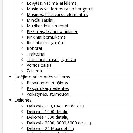
Lovytės, vežimėliai lėlėms
Mašinos valdomos radio bangomis
Mašinos, lėktuvai su elementais
Minkšti žaislai
Muzikos insrtumentai
Piešimas, lavinimo rinkiniai
Rinkiniai berniukams
Rinkiniai mergaitėms
Robotai
Traktoriai
Traukiniai, trasos, garažai
Vonios žaislai
Žaidimai
Judėjimo priemonės vaikams
Paspiriamos mašinos
Paspirtukai, riedlentės
Vaikštynės, stumdukai
Dėlionės
Dėlionės 100,104, 160 detalių
Dėlionės 1000 detalių
Dėlionės 1500 detalių
Dėlionės 2000, 3000,6000 detalių
Dėlionės 24 Maxi detalių