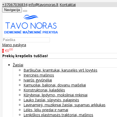
+37067036834
info@tavonoras.lt
Kontaktai
Navigacija
Mano paskyra
00
€0
0
Prekių krepšelis tuščias!
Žaislai
Barškučiai, kramtukai, karuselės virš lovytės
Inercinės mašinos
Įvairūs gyvūnėliai
Kamuoliai, balionai, dovanų maišeliai
Konstruktoriai, kaladėlės
Kūrybiniai, lipdymo, moksliniai rinkiniai
Lauko žaislai, sūpynės, palapinės
Lavinamieji, muzikiniai žaislai, supamas arkliukas
Lėlės, lėlių priedai ir namai
Lenkiškos plastmasės traktoriai, mašinos