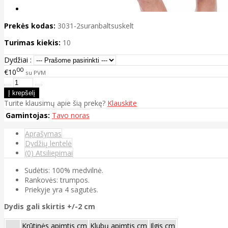
Prekės kodas:
3031-2suranbaltsuskelt
Turimas kiekis:
10
Dydžiai :
00
€10
su PVM
Turite klausimų apie šią prekę?
Klauskite
Gamintojas:
Tavo noras
Aprašymas
Dydžių lentelė
(0) Atsiliepimai
Sudėtis: 100% medvilnė.
Rankovės: trumpos.
Priekyje yra 4 sagutės.
Dydis gali skirtis +/-2 cm
Krūtinės apimtis cm
Klubų apimtis cm
Ilgis cm