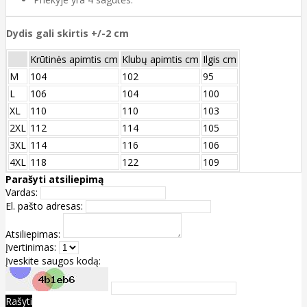
Dydis gali skirtis +/-2 cm
Krūtinės apimtis cm
Klubų apimtis cm
Ilgis cm
M
104
102
95
L
106
104
100
XL
110
110
103
2XL
112
114
105
3XL
114
116
106
4XL
118
122
109
Parašyti atsiliepimą
Vardas:
El. pašto adresas:
Atsiliepimas:
Įvertinimas:
Įveskite saugos kodą:
Rašyti