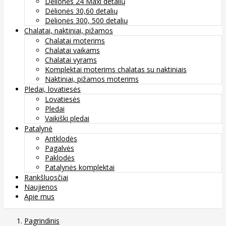
Dėlionės 24 Maxi detalių
Dėlionės 30,60 detalių
Dėlionės 300, 500 detalių
Chalatai, naktiniai, pižamos
Chalatai moterims
Chalatai vaikams
Chalatai vyrams
Komplektai moterims chalatas su naktiniais
Naktiniai, pižamos moterims
Pledai, lovatiesės
Lovatiesės
Pledai
Vaikiški pledai
Patalynė
Antklodės
Pagalvės
Paklodės
Patalynės komplektai
Rankšluosčiai
Naujienos
Apie mus
Pagrindinis