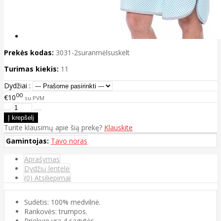
Prekės kodas:
3031-2suranmėlsuskelt
Turimas kiekis:
11
Dydžiai :
00
€10
su PVM
Turite klausimų apie šią prekę?
Klauskite
Gamintojas:
Tavo noras
Aprašymas
Dydžių lentelė
(0) Atsiliepimai
Sudėtis: 100% medvilnė.
Rankovės: trumpos.
Priekyje yra 4 sagutės.