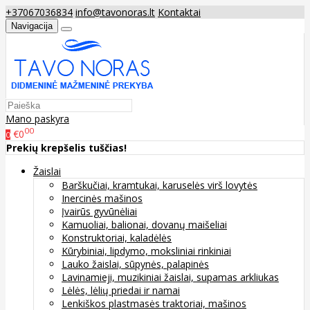
+37067036834
info@tavonoras.lt
Kontaktai
Navigacija
Mano paskyra
00
€0
0
Prekių krepšelis tuščias!
Žaislai
Barškučiai, kramtukai, karuselės virš lovytės
Inercinės mašinos
Įvairūs gyvūnėliai
Kamuoliai, balionai, dovanų maišeliai
Konstruktoriai, kaladėlės
Kūrybiniai, lipdymo, moksliniai rinkiniai
Lauko žaislai, sūpynės, palapinės
Lavinamieji, muzikiniai žaislai, supamas arkliukas
Lėlės, lėlių priedai ir namai
Lenkiškos plastmasės traktoriai, mašinos