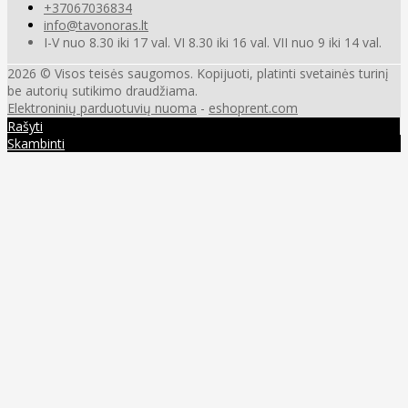
+37067036834
info@tavonoras.lt
I-V nuo 8.30 iki 17 val. VI 8.30 iki 16 val. VII nuo 9 iki 14 val.
2026 © Visos teisės saugomos. Kopijuoti, platinti svetainės turinį
be autorių sutikimo draudžiama.
Elektroninių parduotuvių nuoma
-
eshoprent.com
Rašyti
Skambinti