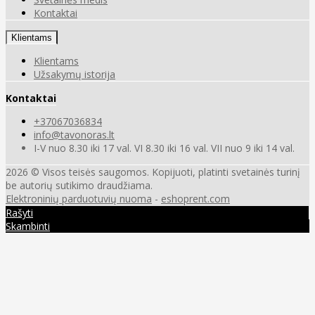
Kontaktai
Klientams
Klientams
Užsakymų istorija
Kontaktai
+37067036834
info@tavonoras.lt
I-V nuo 8.30 iki 17 val. VI 8.30 iki 16 val. VII nuo 9 iki 14 val.
2026 © Visos teisės saugomos. Kopijuoti, platinti svetainės turinį
be autorių sutikimo draudžiama.
Elektroninių parduotuvių nuoma
-
eshoprent.com
Rašyti
Skambinti