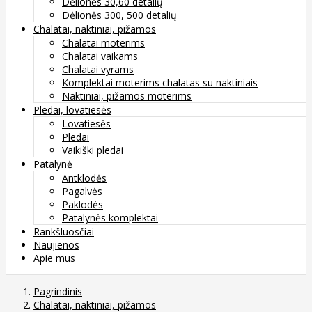
Dėlionės 30,60 detalių
Dėlionės 300, 500 detalių
Chalatai, naktiniai, pižamos
Chalatai moterims
Chalatai vaikams
Chalatai vyrams
Komplektai moterims chalatas su naktiniais
Naktiniai, pižamos moterims
Pledai, lovatiesės
Lovatiesės
Pledai
Vaikiški pledai
Patalynė
Antklodės
Pagalvės
Paklodės
Patalynės komplektai
Rankšluosčiai
Naujienos
Apie mus
Pagrindinis
Chalatai, naktiniai, pižamos