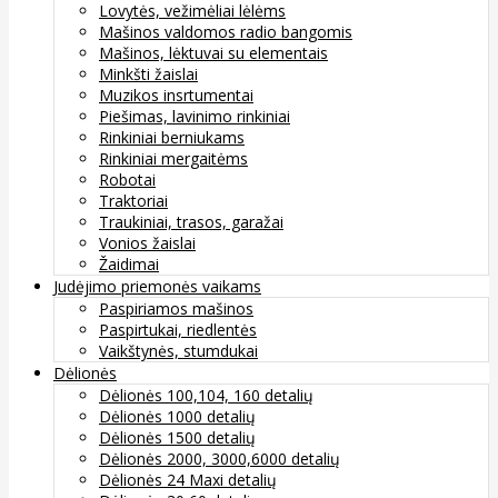
Lovytės, vežimėliai lėlėms
Mašinos valdomos radio bangomis
Mašinos, lėktuvai su elementais
Minkšti žaislai
Muzikos insrtumentai
Piešimas, lavinimo rinkiniai
Rinkiniai berniukams
Rinkiniai mergaitėms
Robotai
Traktoriai
Traukiniai, trasos, garažai
Vonios žaislai
Žaidimai
Judėjimo priemonės vaikams
Paspiriamos mašinos
Paspirtukai, riedlentės
Vaikštynės, stumdukai
Dėlionės
Dėlionės 100,104, 160 detalių
Dėlionės 1000 detalių
Dėlionės 1500 detalių
Dėlionės 2000, 3000,6000 detalių
Dėlionės 24 Maxi detalių