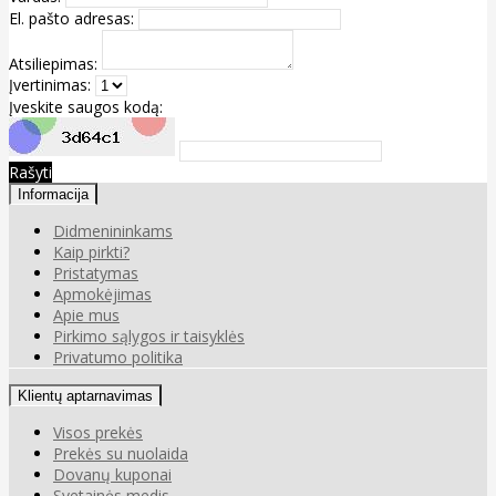
El. pašto adresas:
Atsiliepimas:
Įvertinimas:
Įveskite saugos kodą:
Rašyti
Informacija
Didmenininkams
Kaip pirkti?
Pristatymas
Apmokėjimas
Apie mus
Pirkimo sąlygos ir taisyklės
Privatumo politika
Klientų aptarnavimas
Visos prekės
Prekės su nuolaida
Dovanų kuponai
Svetainės medis