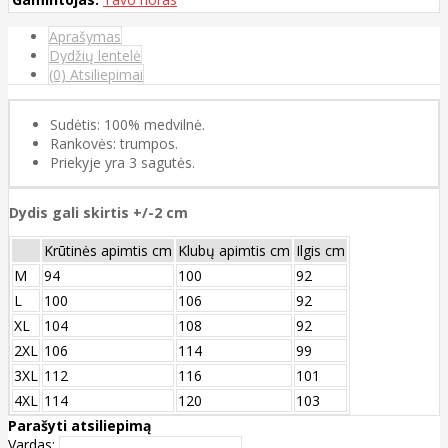
Aprašymas
Dydžių lentelė
(0) Atsiliepimai
Sudėtis: 100% medvilnė.
Rankovės: trumpos.
Priekyje yra 3 sagutės.
Dydis gali skirtis +/-2 cm
Krūtinės apimtis cm
Klubų apimtis cm
Ilgis cm
M
94
100
92
L
100
106
92
XL
104
108
92
2XL
106
114
99
3XL
112
116
101
4XL
114
120
103
Parašyti atsiliepimą
Vardas: