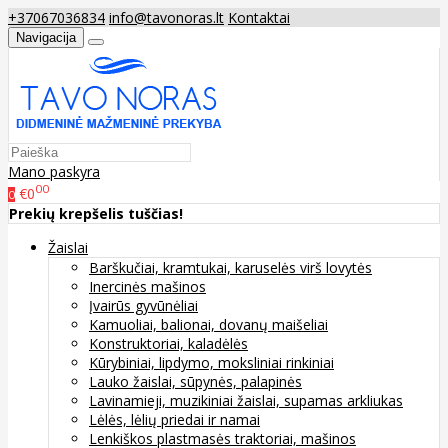
+37067036834
info@tavonoras.lt
Kontaktai
Navigacija
Mano paskyra
00
€0
0
Prekių krepšelis tuščias!
Žaislai
Barškučiai, kramtukai, karuselės virš lovytės
Inercinės mašinos
Įvairūs gyvūnėliai
Kamuoliai, balionai, dovanų maišeliai
Konstruktoriai, kaladėlės
Kūrybiniai, lipdymo, moksliniai rinkiniai
Lauko žaislai, sūpynės, palapinės
Lavinamieji, muzikiniai žaislai, supamas arkliukas
Lėlės, lėlių priedai ir namai
Lenkiškos plastmasės traktoriai, mašinos