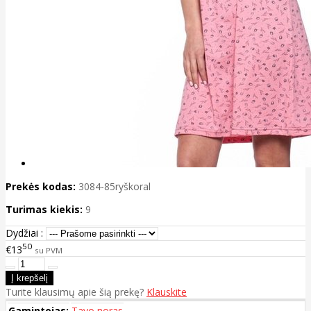
Prekės kodas:
3084-85ryškoral
Turimas kiekis:
9
Dydžiai :
50
€13
su PVM
Turite klausimų apie šią prekę?
Klauskite
Gamintojas:
Tavo noras