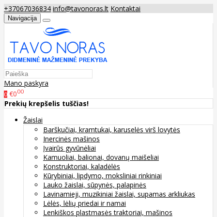
+37067036834
info@tavonoras.lt
Kontaktai
Navigacija
Mano paskyra
00
€0
0
Prekių krepšelis tuščias!
Žaislai
Barškučiai, kramtukai, karuselės virš lovytės
Inercinės mašinos
Įvairūs gyvūnėliai
Kamuoliai, balionai, dovanų maišeliai
Konstruktoriai, kaladėlės
Kūrybiniai, lipdymo, moksliniai rinkiniai
Lauko žaislai, sūpynės, palapinės
Lavinamieji, muzikiniai žaislai, supamas arkliukas
Lėlės, lėlių priedai ir namai
Lenkiškos plastmasės traktoriai, mašinos