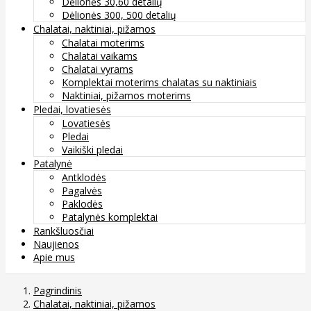
Dėlionės 30,60 detalių
Dėlionės 300, 500 detalių
Chalatai, naktiniai, pižamos
Chalatai moterims
Chalatai vaikams
Chalatai vyrams
Komplektai moterims chalatas su naktiniais
Naktiniai, pižamos moterims
Pledai, lovatiesės
Lovatiesės
Pledai
Vaikiški pledai
Patalynė
Antklodės
Pagalvės
Paklodės
Patalynės komplektai
Rankšluosčiai
Naujienos
Apie mus
Pagrindinis
Chalatai, naktiniai, pižamos