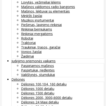
Lovytės, vežimėliai lėlėms
Mašinos valdomos radio bangomis
Mašinos, lėktuvai su elementais
Minkšti žaislai
Muzikos insrtumentai
Piešimas, lavinimo rinkiniai
Rinkiniai berniukams
Rinkiniai mergaitėms
Robotai
Traktoriai
Traukiniai, trasos, garažai
Vonios žaislai
Žaidimai
Judėjimo priemonės vaikams
Paspiriamos mašinos
Paspirtukai, riedlentės
Vaikštynės, stumdukai
Dėlionės
Dėlionės 100,104, 160 detalių
Dėlionės 1000 detalių
Dėlionės 1500 detalių
Dėlionės 2000, 3000,6000 detalių
Dėlionės 24 Maxi detalių