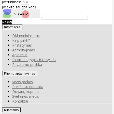
Įvertinimas:
Įveskite saugos kodą:
Rašyti
Informacija
Didmenininkams
Kaip pirkti?
Pristatymas
Apmokėjimas
Apie mus
Pirkimo sąlygos ir taisyklės
Privatumo politika
Klientų aptarnavimas
Visos prekės
Prekės su nuolaida
Dovanų kuponai
Svetainės medis
Kontaktai
Klientams