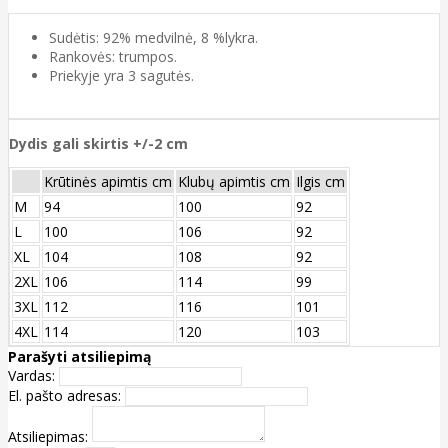
Sudėtis: 92% medvilnė, 8 %lykra.
Rankovės: trumpos.
Priekyje yra 3 sagutės.
Dydis gali skirtis +/-2 cm
Krūtinės apimtis cm
Klubų apimtis cm
Ilgis cm
M
94
100
92
L
100
106
92
XL
104
108
92
2XL
106
114
99
3XL
112
116
101
4XL
114
120
103
Parašyti atsiliepimą
Vardas:
El. pašto adresas:
Atsiliepimas: