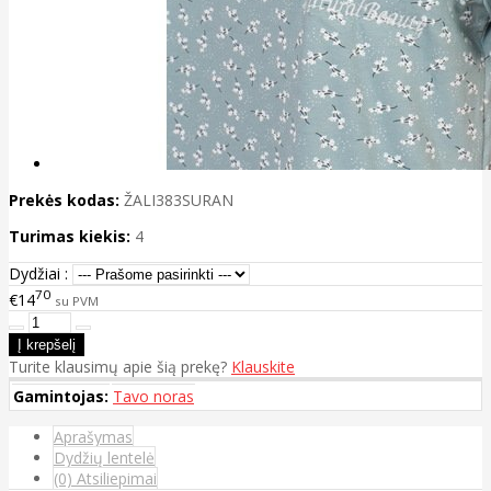
Prekės kodas:
ŽALI383SURAN
Turimas kiekis:
4
Dydžiai :
70
€14
su PVM
Turite klausimų apie šią prekę?
Klauskite
Gamintojas:
Tavo noras
Aprašymas
Dydžių lentelė
(0) Atsiliepimai