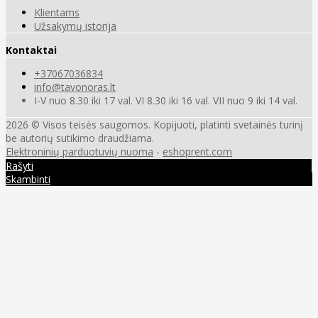
Klientams
Užsakymų istorija
Kontaktai
+37067036834
info@tavonoras.lt
I-V nuo 8.30 iki 17 val. VI 8.30 iki 16 val. VII nuo 9 iki 14 val.
2026 © Visos teisės saugomos. Kopijuoti, platinti svetainės turinį
be autorių sutikimo draudžiama.
Elektroninių parduotuvių nuoma
-
eshoprent.com
Rašyti
Skambinti