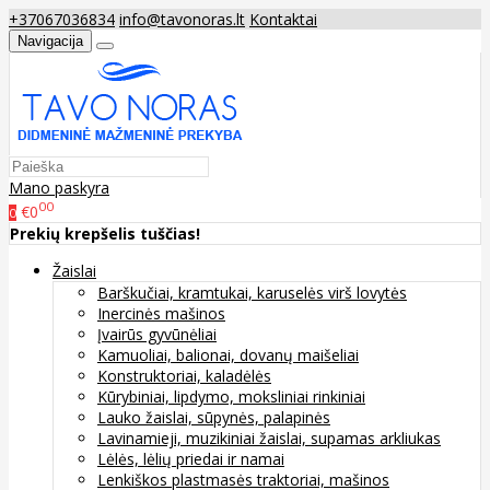
+37067036834
info@tavonoras.lt
Kontaktai
Navigacija
Mano paskyra
00
€0
0
Prekių krepšelis tuščias!
Žaislai
Barškučiai, kramtukai, karuselės virš lovytės
Inercinės mašinos
Įvairūs gyvūnėliai
Kamuoliai, balionai, dovanų maišeliai
Konstruktoriai, kaladėlės
Kūrybiniai, lipdymo, moksliniai rinkiniai
Lauko žaislai, sūpynės, palapinės
Lavinamieji, muzikiniai žaislai, supamas arkliukas
Lėlės, lėlių priedai ir namai
Lenkiškos plastmasės traktoriai, mašinos