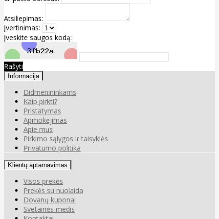
Atsiliepimas:
Įvertinimas:
Įveskite saugos kodą:
Rašyti
Informacija
Didmenininkams
Kaip pirkti?
Pristatymas
Apmokėjimas
Apie mus
Pirkimo sąlygos ir taisyklės
Privatumo politika
Klientų aptarnavimas
Visos prekės
Prekės su nuolaida
Dovanų kuponai
Svetainės medis
Kontaktai