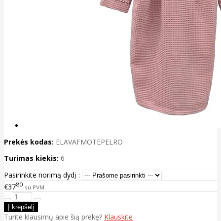
Prekės kodas:
ELAVAFMOTEPELRO
Turimas kiekis:
6
Pasirinkite norimą dydį :
80
€37
su PVM
Turite klausimų apie šią prekę?
Klauskite