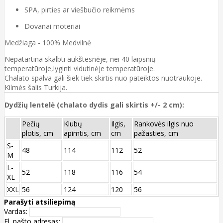
SPA, pirties ar viešbučio reikmėms
Dovanai moteriai
Medžiaga - 100% Medvilnė
Nepatartina skalbti aukštesnėje, nei 40 laipsnių
temperatūroje,lyginti vidutinėje temperatūroje.
Chalato spalva gali šiek tiek skirtis nuo pateiktos nuotraukoje.
Kilmės šalis Turkija.
Dydžių lentelė (chalato dydis gali skirtis +/- 2 cm):
Pečių
Klubų
Ilgis,
Rankovės ilgis nuo
plotis, cm
apimtis, cm
cm
pažasties, cm
S-
48
114
112
52
M
L-
52
118
116
54
XL
XXL
56
124
120
56
Parašyti atsiliepimą
Vardas:
El. pašto adresas: