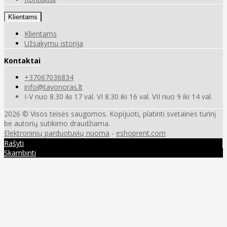
Klientams
Klientams
Užsakymų istorija
Kontaktai
+37067036834
info@tavonoras.lt
I-V nuo 8.30 iki 17 val. VI 8.30 iki 16 val. VII nuo 9 iki 14 val.
2026 © Visos teisės saugomos. Kopijuoti, platinti svetainės turinį
be autorių sutikimo draudžiama.
Elektroninių parduotuvių nuoma
-
eshoprent.com
Rašyti
Skambinti