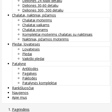
Dėlionės 24 Maxi detalių
Dėlionės 30,60 detalių
Dėlionės 300, 500 detalių
Chalatai, naktiniai, pižamos
Chalatai moterims
Chalatai vaikams
Chalatai vyrams
Komplektai moterims chalatas su naktiniais
Naktiniai, pižamos moterims
Pledai, lovatiesės
Lovatiesės
Pledai
Vaikiški pledai
Patalynė
Antklodės
Pagalvės
Paklodės
Patalynės komplektai
Rankšluosčiai
Naujienos
Apie mus
Pagrindinis