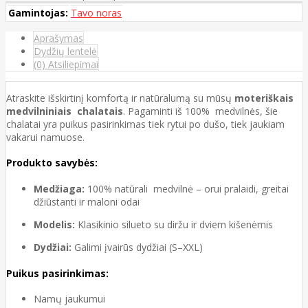
Gamintojas:
Tavo noras
Aprašymas
Dydžių lentelė
(0) Atsiliepimai
Atraskite išskirtinį komfortą ir natūralumą su mūsų
moteriškais
medvilniniais chalatais
. Pagaminti iš 100% medvilnės, šie
chalatai yra puikus pasirinkimas tiek rytui po dušo, tiek jaukiam
vakarui namuose.
Produkto savybės:
Medžiaga:
100% natūrali medvilnė – orui pralaidi, greitai
džiūstanti ir maloni odai
Modelis:
Klasikinio silueto su diržu ir dviem kišenėmis
Dydžiai:
Galimi įvairūs dydžiai (S–XXL)
Puikus pasirinkimas:
Namų jaukumui