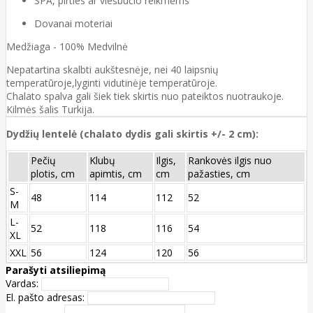
SPA, pirties ar viešbučio reikmėms
Dovanai moteriai
Medžiaga - 100% Medvilnė
Nepatartina skalbti aukštesnėje, nei 40 laipsnių
temperatūroje,lyginti vidutinėje temperatūroje.
Chalato spalva gali šiek tiek skirtis nuo pateiktos nuotraukoje.
Kilmės šalis Turkija.
Dydžių lentelė (chalato dydis gali skirtis +/- 2 cm):
Pečių
Klubų
Ilgis,
Rankovės ilgis nuo
plotis, cm
apimtis, cm
cm
pažasties, cm
S-
48
114
112
52
M
L-
52
118
116
54
XL
XXL
56
124
120
56
Parašyti atsiliepimą
Vardas:
El. pašto adresas: