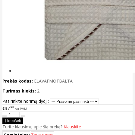
Prekės kodas:
ELAVAFMOTBALTA
Turimas kiekis:
2
Pasirinkite norimą dydį :
80
€37
su PVM
Turite klausimų apie šią prekę?
Klauskite
Gamintojas:
Tavo noras