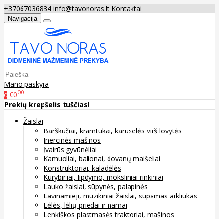
+37067036834
info@tavonoras.lt
Kontaktai
Navigacija
Mano paskyra
00
€0
0
Prekių krepšelis tuščias!
Žaislai
Barškučiai, kramtukai, karuselės virš lovytės
Inercinės mašinos
Įvairūs gyvūnėliai
Kamuoliai, balionai, dovanų maišeliai
Konstruktoriai, kaladėlės
Kūrybiniai, lipdymo, moksliniai rinkiniai
Lauko žaislai, sūpynės, palapinės
Lavinamieji, muzikiniai žaislai, supamas arkliukas
Lėlės, lėlių priedai ir namai
Lenkiškos plastmasės traktoriai, mašinos