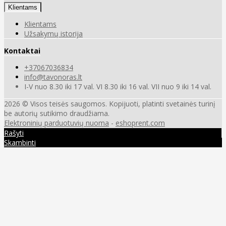
Klientams
Klientams
Užsakymų istorija
Kontaktai
+37067036834
info@tavonoras.lt
I-V nuo 8.30 iki 17 val. VI 8.30 iki 16 val. VII nuo 9 iki 14 val.
2026 © Visos teisės saugomos. Kopijuoti, platinti svetainės turinį
be autorių sutikimo draudžiama.
Elektroninių parduotuvių nuoma
-
eshoprent.com
Rašyti
Skambinti