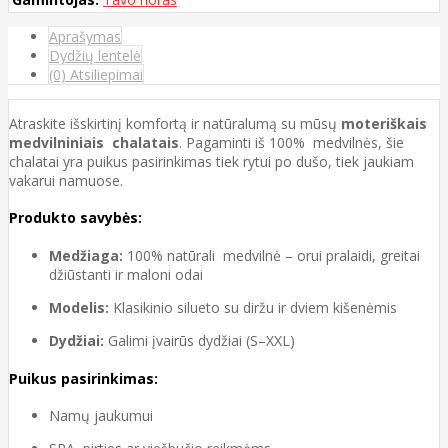
Aprašymas
Dydžių lentelė
(0) Atsiliepimai
Atraskite išskirtinį komfortą ir natūralumą su mūsų
moteriškais
medvilniniais chalatais
. Pagaminti iš 100% medvilnės, šie
chalatai yra puikus pasirinkimas tiek rytui po dušo, tiek jaukiam
vakarui namuose.
Produkto savybės:
Medžiaga:
100% natūrali medvilnė – orui pralaidi, greitai
džiūstanti ir maloni odai
Modelis:
Klasikinio silueto su diržu ir dviem kišenėmis
Dydžiai:
Galimi įvairūs dydžiai (S–XXL)
Puikus pasirinkimas:
Namų jaukumui