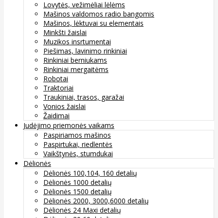
Lovytės, vežimėliai lėlėms
Mašinos valdomos radio bangomis
Mašinos, lėktuvai su elementais
Minkšti žaislai
Muzikos insrtumentai
Piešimas, lavinimo rinkiniai
Rinkiniai berniukams
Rinkiniai mergaitėms
Robotai
Traktoriai
Traukiniai, trasos, garažai
Vonios žaislai
Žaidimai
Judėjimo priemonės vaikams
Paspiriamos mašinos
Paspirtukai, riedlentės
Vaikštynės, stumdukai
Dėlionės
Dėlionės 100,104, 160 detalių
Dėlionės 1000 detalių
Dėlionės 1500 detalių
Dėlionės 2000, 3000,6000 detalių
Dėlionės 24 Maxi detalių