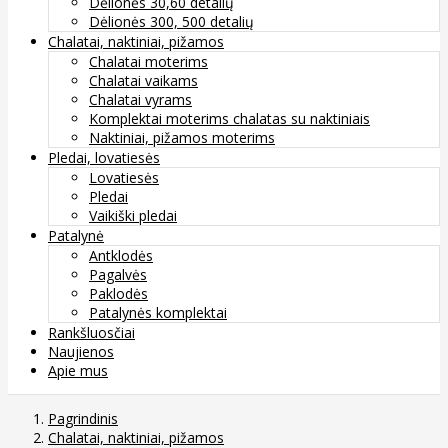
Dėlionės 30,60 detalių
Dėlionės 300, 500 detalių
Chalatai, naktiniai, pižamos
Chalatai moterims
Chalatai vaikams
Chalatai vyrams
Komplektai moterims chalatas su naktiniais
Naktiniai, pižamos moterims
Pledai, lovatiesės
Lovatiesės
Pledai
Vaikiški pledai
Patalynė
Antklodės
Pagalvės
Paklodės
Patalynės komplektai
Rankšluosčiai
Naujienos
Apie mus
Pagrindinis
Chalatai, naktiniai, pižamos