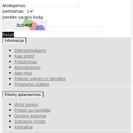
Atsiliepimas:
Įvertinimas:
Įveskite saugos kodą:
Rašyti
Informacija
Didmenininkams
Kaip pirkti?
Pristatymas
Apmokėjimas
Apie mus
Pirkimo sąlygos ir taisyklės
Privatumo politika
Klientų aptarnavimas
Visos prekės
Prekės su nuolaida
Dovanų kuponai
Svetainės medis
Kontaktai