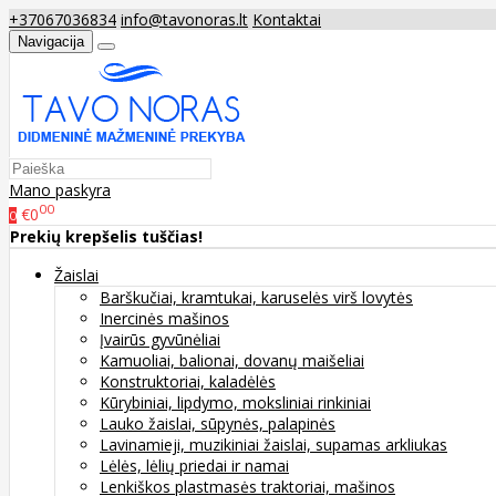
+37067036834
info@tavonoras.lt
Kontaktai
Navigacija
Mano paskyra
00
€0
0
Prekių krepšelis tuščias!
Žaislai
Barškučiai, kramtukai, karuselės virš lovytės
Inercinės mašinos
Įvairūs gyvūnėliai
Kamuoliai, balionai, dovanų maišeliai
Konstruktoriai, kaladėlės
Kūrybiniai, lipdymo, moksliniai rinkiniai
Lauko žaislai, sūpynės, palapinės
Lavinamieji, muzikiniai žaislai, supamas arkliukas
Lėlės, lėlių priedai ir namai
Lenkiškos plastmasės traktoriai, mašinos