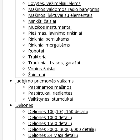
Lovytės, vežimėliai lėlėms
Mašinos valdomos radio bangomis
Mašinos, lėktuvai su elementais
Minkšti žaislai
Muzikos insrtumentai
Piešimas, lavinimo rinkiniai
Rinkiniai berniukams
Rinkiniai mergaitėms
Robotai
Traktoriai
Traukiniai, trasos, garažai
Vonios žaislai
Žaidimai
Judėjimo priemonės vaikams
Paspiriamos mašinos
Paspirtukai, riedlentės
Vaikštynės, stumdukai
Dėlionės
Dėlionės 100,104, 160 detalių
Dėlionės 1000 detalių
Dėlionės 1500 detalių
Dėlionės 2000, 3000,6000 detalių
Dėlionės 24 Maxi detalių