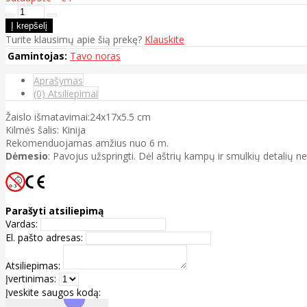
Turite klausimų apie šią prekę?
Klauskite
Gamintojas:
Tavo noras
Aprašymas
(0) Atsiliepimai
Žaislo išmatavimai:24x17x5.5 cm
Kilmės šalis: Kinija
Rekomenduojamas amžius nuo 6 m.
Dėmesio
: Pavojus užspringti. Dėl aštrių kampų ir smulkių detalių n
Parašyti atsiliepimą
Vardas:
El. pašto adresas:
Atsiliepimas:
Įvertinimas:
Įveskite saugos kodą: