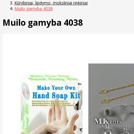
Kūrybiniai, lipdymo, moksliniai rinkiniai
Muilo gamyba 4038
Muilo gamyba 4038