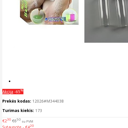
%
Akcija
-65
Prekės kodas:
12026#M344038
Turimas kiekis:
173
30
50
€2
€6
su PVM
20
Sutaupote - €4