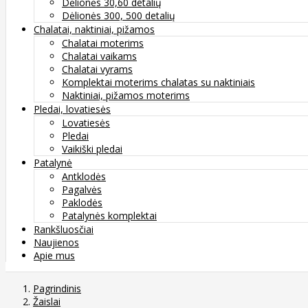
Dėlionės 30,60 detalių
Dėlionės 300, 500 detalių
Chalatai, naktiniai, pižamos
Chalatai moterims
Chalatai vaikams
Chalatai vyrams
Komplektai moterims chalatas su naktiniais
Naktiniai, pižamos moterims
Pledai, lovatiesės
Lovatiesės
Pledai
Vaikiški pledai
Patalynė
Antklodės
Pagalvės
Paklodės
Patalynės komplektai
Rankšluosčiai
Naujienos
Apie mus
Pagrindinis
Žaislai