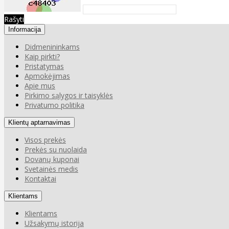
Rašyti
Informacija
Didmenininkams
Kaip pirkti?
Pristatymas
Apmokėjimas
Apie mus
Pirkimo sąlygos ir taisyklės
Privatumo politika
Klientų aptarnavimas
Visos prekės
Prekės su nuolaida
Dovanų kuponai
Svetainės medis
Kontaktai
Klientams
Klientams
Užsakymų istorija