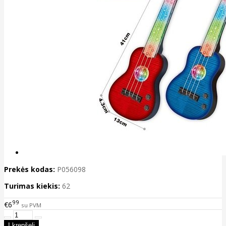
Prekės kodas:
P056098
Turimas kiekis:
62
99
€6
su PVM