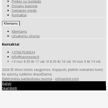
Prekės su nuolaida
Dovanų kuponai
Svetainės medis
Kontaktai
Klientams
Klientams
Užsakymų istorija
Kontaktai
+37067036834
info@tavonoras.lt
I-V nuo 8.30 iki 17 val. VI 8.30 iki 16 val. VII nuo 9 iki 14 val.
2026 © Visos teisės saugomos. Kopijuoti, platinti svetainės turinį
be autorių sutikimo draudžiama.
Elektroninių parduotuvių nuoma
-
eshoprent.com
Rašyti
Skambinti