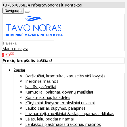
+37067036834
info@tavonoras.lt
Kontaktai
Navigacija
Mano paskyra
00
€0
0
Prekių krepšelis tuščias!
Žaislai
Barškučiai, kramtukai, karuselės virš lovytės
Inercinės mašinos
Įvairūs gyvūnėliai
Kamuoliai, balionai, dovanų maišeliai
Konstruktoriai, kaladėlės
Kūrybiniai, lipdymo, moksliniai rinkiniai
Lauko žaislai, sūpynės, palapinės
Lavinamieji, muzikiniai žaislai, supamas arkliukas
Lėlės, lėlių priedai ir namai
Lenkiškos plastmasės traktoriai, mašinos