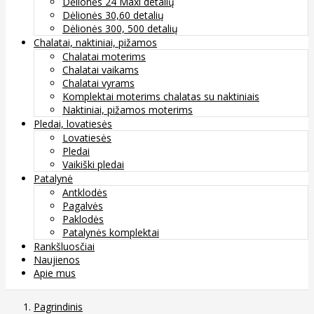
Dėlionės 24 Maxi detalių
Dėlionės 30,60 detalių
Dėlionės 300, 500 detalių
Chalatai, naktiniai, pižamos
Chalatai moterims
Chalatai vaikams
Chalatai vyrams
Komplektai moterims chalatas su naktiniais
Naktiniai, pižamos moterims
Pledai, lovatiesės
Lovatiesės
Pledai
Vaikiški pledai
Patalynė
Antklodės
Pagalvės
Paklodės
Patalynės komplektai
Rankšluosčiai
Naujienos
Apie mus
Pagrindinis