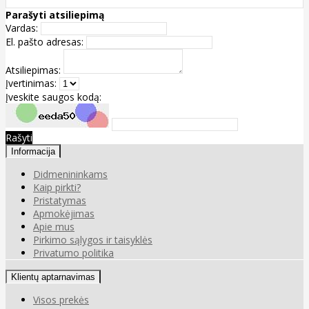
Parašyti atsiliepimą
Vardas:
El. pašto adresas:
Atsiliepimas:
Įvertinimas:
Įveskite saugos kodą:
Rašyti
Informacija
Didmenininkams
Kaip pirkti?
Pristatymas
Apmokėjimas
Apie mus
Pirkimo sąlygos ir taisyklės
Privatumo politika
Klientų aptarnavimas
Visos prekės