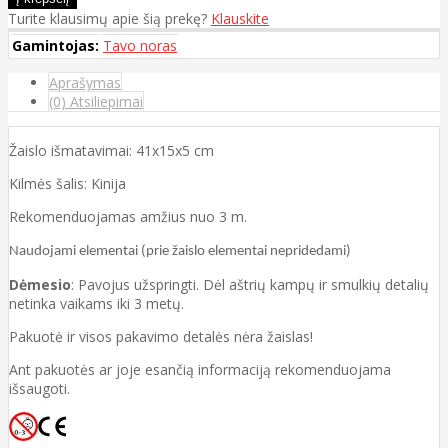
Turite klausimų apie šią prekę?
Klauskite
Gamintojas:
Tavo noras
Aprašymas
(0) Atsiliepimai
Žaislo išmatavimai: 41x15x5 cm
Kilmės šalis: Kinija
Rekomenduojamas amžius nuo 3 m.
Naudojami elementai (prie žaislo elementai nepridedami)
Dėmesio
: Pavojus užspringti. Dėl aštrių kampų ir smulkių detalių
netinka vaikams iki 3 metų.
Pakuotė ir visos pakavimo detalės nėra žaislas!
Ant pakuotės ar joje esančią informaciją rekomenduojama
išsaugoti.