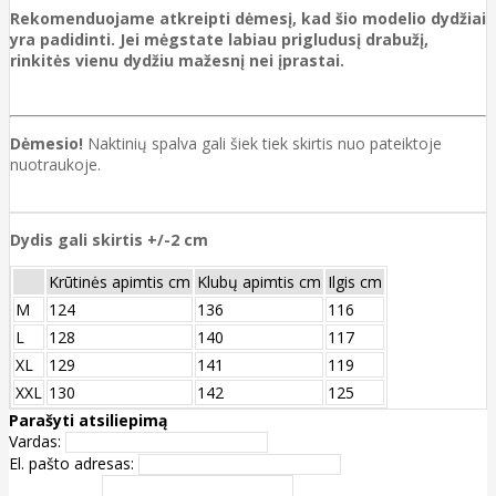
Rekomenduojame atkreipti dėmesį, kad šio modelio dydžiai
yra padidinti. Jei mėgstate labiau prigludusį drabužį,
rinkitės vienu dydžiu mažesnį nei įprastai.
Dėmesio!
Naktinių spalva gali šiek tiek skirtis nuo pateiktoje
nuotraukoje.
Dydis gali skirtis +/-2 cm
Krūtinės apimtis cm
Klubų apimtis cm
Ilgis cm
M
124
136
116
L
128
140
117
XL
129
141
119
XXL
130
142
125
Parašyti atsiliepimą
Vardas:
El. pašto adresas: