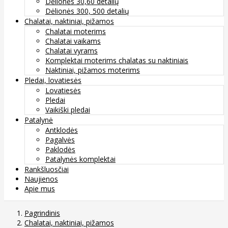
Dėlionės 30,60 detalių
Dėlionės 300, 500 detalių
Chalatai, naktiniai, pižamos
Chalatai moterims
Chalatai vaikams
Chalatai vyrams
Komplektai moterims chalatas su naktiniais
Naktiniai, pižamos moterims
Pledai, lovatiesės
Lovatiesės
Pledai
Vaikiški pledai
Patalynė
Antklodės
Pagalvės
Paklodės
Patalynės komplektai
Rankšluosčiai
Naujienos
Apie mus
Pagrindinis
Chalatai, naktiniai, pižamos