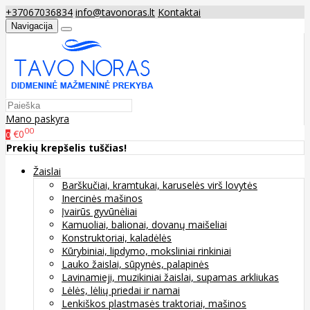
+37067036834
info@tavonoras.lt
Kontaktai
Navigacija
Mano paskyra
00
€0
0
Prekių krepšelis tuščias!
Žaislai
Barškučiai, kramtukai, karuselės virš lovytės
Inercinės mašinos
Įvairūs gyvūnėliai
Kamuoliai, balionai, dovanų maišeliai
Konstruktoriai, kaladėlės
Kūrybiniai, lipdymo, moksliniai rinkiniai
Lauko žaislai, sūpynės, palapinės
Lavinamieji, muzikiniai žaislai, supamas arkliukas
Lėlės, lėlių priedai ir namai
Lenkiškos plastmasės traktoriai, mašinos