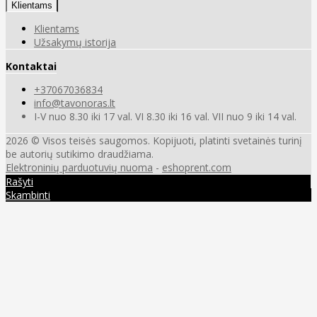
Klientams
Klientams
Užsakymų istorija
Kontaktai
+37067036834
info@tavonoras.lt
I-V nuo 8.30 iki 17 val. VI 8.30 iki 16 val. VII nuo 9 iki 14 val.
2026 © Visos teisės saugomos. Kopijuoti, platinti svetainės turinį
be autorių sutikimo draudžiama.
Elektroninių parduotuvių nuoma
-
eshoprent.com
Rašyti
Skambinti