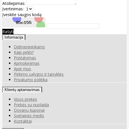
Atsiliepimas:
Įvertinimas:
Įveskite saugos kodą:
Rašyti
Informacija
Didmenininkams
Kaip pirkti?
Pristatymas
Apmokėjimas
Apie mus
Pirkimo sąlygos ir taisyklės
Privatumo politika
Klientų aptarnavimas
Visos prekės
Prekės su nuolaida
Dovanų kuponai
Svetainės medis
Kontaktai