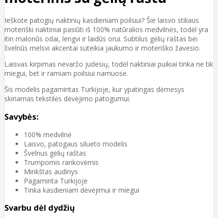
Ieškote patogių naktinių kasdieniam poilsiui? Šie laisvo stiliaus
moteriški naktiniai pasiūti iš 100% natūralios medvilnės, todėl yra
itin malonūs odai, lengvi ir laidūs orui. Subtilus gėlių raštas bei
švelnūs melsvi akcentai suteikia jaukumo ir moteriško žavesio.
Laisvas kirpimas nevaržo judesių, todėl naktiniai puikiai tinka ne tik
miegui, bet ir ramiam poilsiui namuose.
Šis modelis pagamintas Turkijoje, kur ypatingas dėmesys
skiriamas tekstilės dėvėjimo patogumui.
Savybės:
100% medvilnė
Laisvo, patogaus silueto modelis
Švelnus gėlių raštas
Trumpomis rankovėmis
Minkštas audinys
Pagaminta Turkijoje
Tinka kasdieniam dėvėjimui ir miegui
Svarbu dėl dydžių