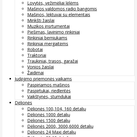
Lovytės, vežimėliai lėlėms
Mašinos valdomos radio bangomis
Mašinos, lėktuvai su elementais
Minkšti žaislai
Muzikos insrtumentai
Piešimas, lavinimo rinkiniai
Rinkiniai berniukams
Rinkiniai mergaitėms
Robotai
Traktoriai
Traukiniai, trasos, garažai
Vonios žaislai
Žaidimai
Judėjimo priemonės vaikams
Paspiriamos mašinos
Paspirtukai, riedlentės
Vaikštynės, stumdukai
Dėlionės
Dėlionės 100,104, 160 detalių
Dėlionės 1000 detalių
Dėlionės 1500 detalių
Dėlionės 2000, 3000,6000 detalių
Dėlionės 24 Maxi detalių