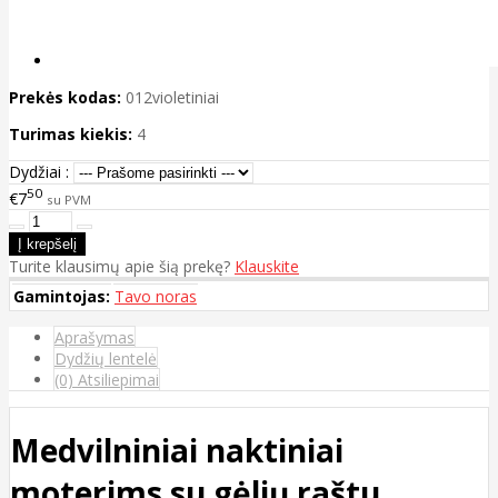
Prekės kodas:
012violetiniai
Turimas kiekis:
4
Dydžiai :
50
€7
su PVM
Turite klausimų apie šią prekę?
Klauskite
Gamintojas:
Tavo noras
Aprašymas
Dydžių lentelė
(0) Atsiliepimai
Medvilniniai naktiniai
moterims su gėlių raštu