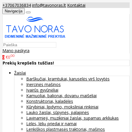
+37067036834
info@tavonoras.lt
Kontaktai
Navigacija
Mano paskyra
00
€0
0
Prekių krepšelis tuščias!
Žaislai
Barškučiai, kramtukai, karuselės virš lovytės
Inercinės mašinos
Įvairūs gyvūnėliai
Kamuoliai, balionai, dovanų maišeliai
Konstruktoriai, kaladėlės
Kūrybiniai, lipdymo, moksliniai rinkiniai
Lauko žaislai, sūpynės, palapinės
Lavinamieji, muzikiniai žaislai, supamas arkliukas
Lėlės, lėlių priedai ir namai
Lenkiškos plastmasės traktoriai, mašinos