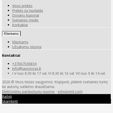
Visos prekės
Prekės su nuolaida
Dovanų kuponai
Svetainės medis
Kontaktai
Klientams
Klientams
Užsakymų istorija
Kontaktai
+37067036834
info@tavonoras.lt
I-V nuo 8.30 iki 17 val. VI 8.30 iki 16 val. VII nuo 9 iki 14 val.
2026 © Visos teisės saugomos. Kopijuoti, platinti svetainės turinį
be autorių sutikimo draudžiama.
Elektroninių parduotuvių nuoma
-
eshoprent.com
Rašyti
Skambinti