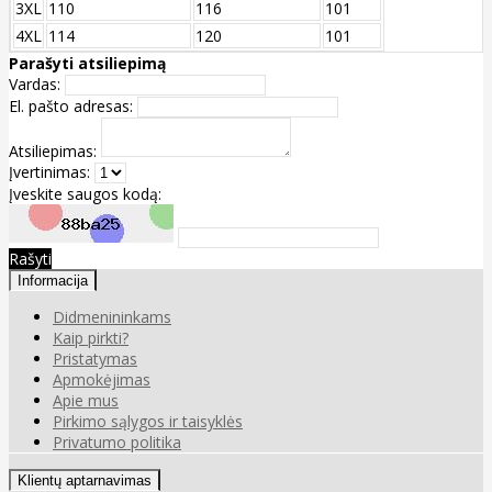
3XL
110
116
101
4XL
114
120
101
Parašyti atsiliepimą
Vardas:
El. pašto adresas:
Atsiliepimas:
Įvertinimas:
Įveskite saugos kodą:
Rašyti
Informacija
Didmenininkams
Kaip pirkti?
Pristatymas
Apmokėjimas
Apie mus
Pirkimo sąlygos ir taisyklės
Privatumo politika
Klientų aptarnavimas