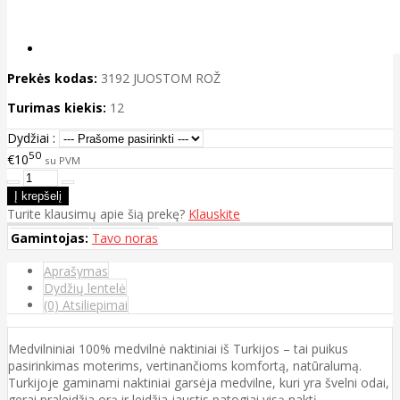
Prekės kodas:
3192 JUOSTOM ROŽ
Turimas kiekis:
12
Dydžiai :
50
€10
su PVM
Turite klausimų apie šią prekę?
Klauskite
Gamintojas:
Tavo noras
Aprašymas
Dydžių lentelė
(0) Atsiliepimai
Medvilniniai 100% medvilnė naktiniai iš Turkijos – tai puikus
pasirinkimas moterims, vertinančioms komfortą, natūralumą.
Turkijoje gaminami naktiniai garsėja medvilne, kuri yra švelni odai,
gerai praleidžia orą ir leidžia jaustis patogiai visą naktį.