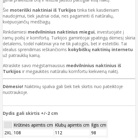
Šie
moteriški naktiniai iš Turkijos
tinka tiek kasdieniam
naudojimui, tiek jautriai odai, nes pagaminti iš natūralių,
kvėpuojančių medžiagų.
Rinkdamiesi
medvilninius naktinius miegui
, investuojate į
ramų poilsį ir komfortą. Turkijos gamintojai ypatingą dėmesį skiria
detalėms, todėl naktiniai yra ne tik patogūs, bet ir estetiški. Tai
idealus sprendimas ieškančioms
kokybiškų naktinių internetu
už patrauklią kainą.
Atraskite savo mėgstamiausius
medvilninius naktinius iš
Turkijos
ir mėgaukitės natūraliu komfortu kiekvieną naktį.
Dėmesio!
Naktinių spalva gali šiek tiek skirtis nuo pateiktoje
nuotraukoje.
Dydis gali skirtis +/-2 cm
Krūtinės apimtis cm
Klubų apimtis cm
Ilgis cm
2XL
108
112
98