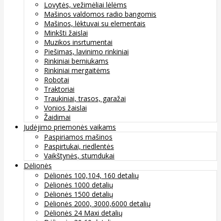
Lovytės, vežimėliai lėlėms
Mašinos valdomos radio bangomis
Mašinos, lėktuvai su elementais
Minkšti žaislai
Muzikos insrtumentai
Piešimas, lavinimo rinkiniai
Rinkiniai berniukams
Rinkiniai mergaitėms
Robotai
Traktoriai
Traukiniai, trasos, garažai
Vonios žaislai
Žaidimai
Judėjimo priemonės vaikams
Paspiriamos mašinos
Paspirtukai, riedlentės
Vaikštynės, stumdukai
Dėlionės
Dėlionės 100,104, 160 detalių
Dėlionės 1000 detalių
Dėlionės 1500 detalių
Dėlionės 2000, 3000,6000 detalių
Dėlionės 24 Maxi detalių