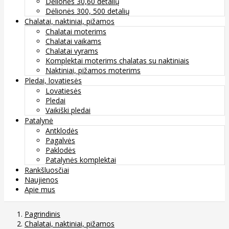
Dėlionės 30,60 detalių
Dėlionės 300, 500 detalių
Chalatai, naktiniai, pižamos
Chalatai moterims
Chalatai vaikams
Chalatai vyrams
Komplektai moterims chalatas su naktiniais
Naktiniai, pižamos moterims
Pledai, lovatiesės
Lovatiesės
Pledai
Vaikiški pledai
Patalynė
Antklodės
Pagalvės
Paklodės
Patalynės komplektai
Rankšluosčiai
Naujienos
Apie mus
Pagrindinis
Chalatai, naktiniai, pižamos