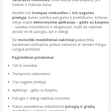
švelnūs ir malonūs kūnui.
Modelis turi
trumpas rankovėles
ir
tris sagutes
priekyje
, kurios suteikia patogumo ir praktiškumo. Krūtinės
srityje esanti
dekoratyvinė aplikacija – gėlės su kaspinu
– suteikia moteriškumo ir elegancijos, todėl šie naktiniai
atrodo ne tik patogūs, bet ir stilingi.
Šie
moteriški medvilniniai naktiniai
puikiai tinka
kasdieniam nešiojimui, poilsiui namuose ar ramiam miegui.
Lengvai prižiūrimi.
Pagrindiniai privalumai:
100 % medvilnė
Trumpomis rankovėmis
Trys sagutės priekyje
Aplikacija – gėlės su kaspinu
Patogūs ir stilingi naktiniai moterims
Puikus pasirinkimas ieškančioms
patogių ir gražių