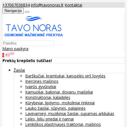
+37067036834
info@tavonoras.lt
Kontaktai
Navigacija
Mano paskyra
00
€0
0
Prekių krepšelis tuščias!
Žaislai
Barškučiai, kramtukai, karuselės virš lovytės
Inercinės mašinos
Įvairūs gyvūnėliai
Kamuoliai, balionai, dovanų maišeliai
Konstruktoriai, kaladėlės
Kūrybiniai, lipdymo, moksliniai rinkiniai
Lauko žaislai, sūpynės, palapinės
Lavinamieji, muzikiniai žaislai, supamas arkliukas
Lėlės, lėlių priedai ir namai
Lenkiškos plastmasės traktoriai, mašinos