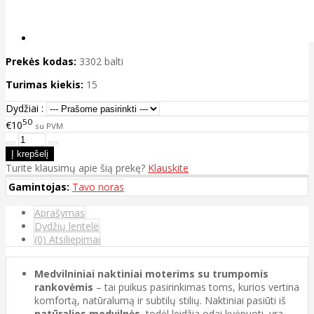
Prekės kodas:
3302 balti
Turimas kiekis:
15
Dydžiai :
50
€10
su PVM
Turite klausimų apie šią prekę?
Klauskite
Gamintojas:
Tavo noras
Aprašymas
Dydžių lentelė
(0) Atsiliepimai
Medvilniniai naktiniai moterims su trumpomis
rankovėmis
– tai puikus pasirinkimas toms, kurios vertina
komfortą, natūralumą ir subtilų stilių. Naktiniai pasiūti iš
natūralios medvilnės
, todėl leidžia odai kvėpuoti, yra