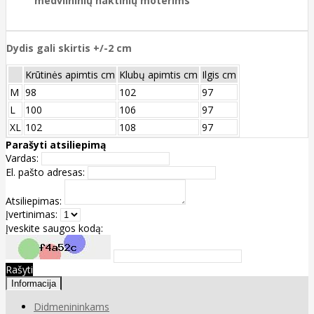
medvilninių naktinių moterims
Dydis gali skirtis +/-2 cm
Krūtinės apimtis cm
Klubų apimtis cm
Ilgis cm
M
98
102
97
L
100
106
97
XL
102
108
97
Parašyti atsiliepimą
Vardas:
El. pašto adresas:
Atsiliepimas:
Įvertinimas:
Įveskite saugos kodą:
Rašyti
Informacija
Didmenininkams