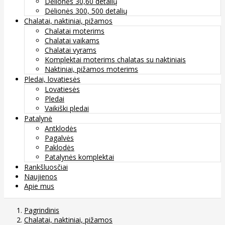
Dėlionės 30,60 detalių
Dėlionės 300, 500 detalių
Chalatai, naktiniai, pižamos
Chalatai moterims
Chalatai vaikams
Chalatai vyrams
Komplektai moterims chalatas su naktiniais
Naktiniai, pižamos moterims
Pledai, lovatiesės
Lovatiesės
Pledai
Vaikiški pledai
Patalynė
Antklodės
Pagalvės
Paklodės
Patalynės komplektai
Rankšluosčiai
Naujienos
Apie mus
Pagrindinis
Chalatai, naktiniai, pižamos