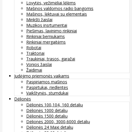
Lovytės, vežimėliai lėlėms
Mašinos valdomos radio bangomis
Mašinos, lėktuvai su elementais
Minkšti žaislai
Muzikos insrtumentai
Piešimas, lavinimo rinkiniai
Rinkiniai berniukams
Rinkiniai mergaitėms
Robotai
Traktoriai
Traukiniai, trasos, garažai
Vonios žaislai
Žaidimai
Judėjimo priemonės vaikams
Paspiriamos mašinos
Paspirtukai, riedlentės
Vaikštynės, stumdukai
Dėlionės
Dėlionės 100,104, 160 detalių
Dėlionės 1000 detalių
Dėlionės 1500 detalių
Dėlionės 2000, 3000,6000 detalių
Dėlionės 24 Maxi detalių