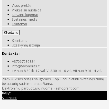
Visos prekės
Prekės su nuolaida
Dovanų kuponai
Svetainės medis
Kontaktai
Klientams
Klientams
Užsakymų istorija
Kontaktai
+37067036834
info@tavonoras.lt
I-V nuo 8.30 iki 17 val. VI 8.30 iki 16 val. VII nuo 9 iki 14 val.
2026 © Visos teisės saugomos. Kopijuoti, platinti svetainės turinį
be autorių sutikimo draudžiama.
Elektroninių parduotuvių nuoma
-
eshoprent.com
Rašyti
Skambinti