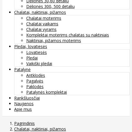
Dėlionės 30,60 detalių
Dėlionės 300, 500 detalių
Chalatai, naktiniai, pižamos
Chalatai moterims
Chalatai vaikams
Chalatai vyrams
Komplektai moterims chalatas su naktiniais
Naktiniai, pižamos moterims
Pledai, lovatiesės
Lovatiesės
Pledai
Vaikiški pledai
Patalynė
Antklodės
Pagalvės
Paklodės
Patalynės komplektai
Rankšluosčiai
Naujienos
Apie mus
Pagrindinis
Chalatai, naktiniai, pižamos