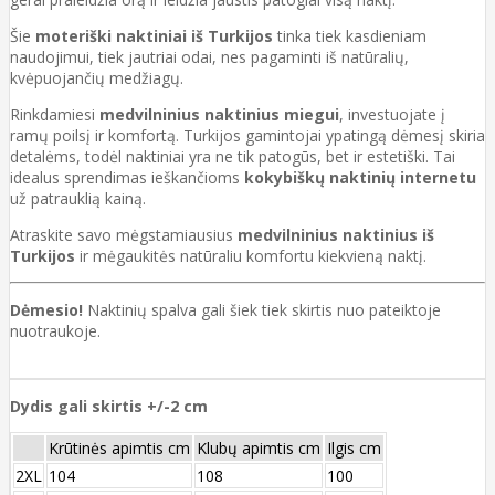
Šie
moteriški naktiniai iš Turkijos
tinka tiek kasdieniam
naudojimui, tiek jautriai odai, nes pagaminti iš natūralių,
kvėpuojančių medžiagų.
Rinkdamiesi
medvilninius naktinius miegui
, investuojate į
ramų poilsį ir komfortą. Turkijos gamintojai ypatingą dėmesį skiria
detalėms, todėl naktiniai yra ne tik patogūs, bet ir estetiški. Tai
idealus sprendimas ieškančioms
kokybiškų naktinių internetu
už patrauklią kainą.
Atraskite savo mėgstamiausius
medvilninius naktinius iš
Turkijos
ir mėgaukitės natūraliu komfortu kiekvieną naktį.
Dėmesio!
Naktinių spalva gali šiek tiek skirtis nuo pateiktoje
nuotraukoje.
Dydis gali skirtis +/-2 cm
Krūtinės apimtis cm
Klubų apimtis cm
Ilgis cm
2XL
104
108
100