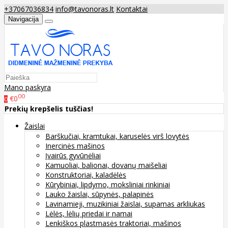
+37067036834
info@tavonoras.lt
Kontaktai
Navigacija
Mano paskyra
00
€0
0
Prekių krepšelis tuščias!
Žaislai
Barškučiai, kramtukai, karuselės virš lovytės
Inercinės mašinos
Įvairūs gyvūnėliai
Kamuoliai, balionai, dovanų maišeliai
Konstruktoriai, kaladėlės
Kūrybiniai, lipdymo, moksliniai rinkiniai
Lauko žaislai, sūpynės, palapinės
Lavinamieji, muzikiniai žaislai, supamas arkliukas
Lėlės, lėlių priedai ir namai
Lenkiškos plastmasės traktoriai, mašinos