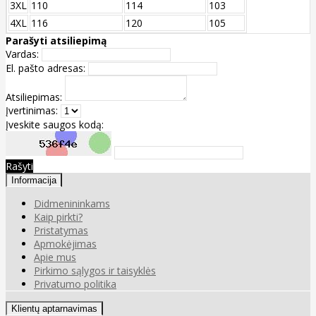
3XL
110
114
103
4XL
116
120
105
Parašyti atsiliepimą
Vardas:
El. pašto adresas:
Atsiliepimas:
Įvertinimas:
Įveskite saugos kodą:
Rašyti
Informacija
Didmenininkams
Kaip pirkti?
Pristatymas
Apmokėjimas
Apie mus
Pirkimo sąlygos ir taisyklės
Privatumo politika
Klientų aptarnavimas