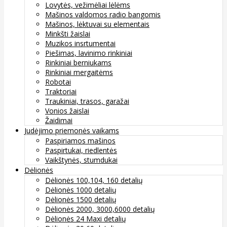
Lovytės, vežimėliai lėlėms
Mašinos valdomos radio bangomis
Mašinos, lėktuvai su elementais
Minkšti žaislai
Muzikos insrtumentai
Piešimas, lavinimo rinkiniai
Rinkiniai berniukams
Rinkiniai mergaitėms
Robotai
Traktoriai
Traukiniai, trasos, garažai
Vonios žaislai
Žaidimai
Judėjimo priemonės vaikams
Paspiriamos mašinos
Paspirtukai, riedlentės
Vaikštynės, stumdukai
Dėlionės
Dėlionės 100,104, 160 detalių
Dėlionės 1000 detalių
Dėlionės 1500 detalių
Dėlionės 2000, 3000,6000 detalių
Dėlionės 24 Maxi detalių