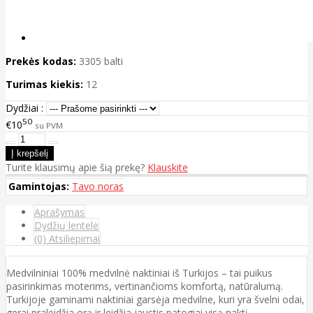
Prekės kodas:
3305 balti
Turimas kiekis:
12
Dydžiai :
50
€10
su PVM
Turite klausimų apie šią prekę?
Klauskite
Gamintojas:
Tavo noras
Aprašymas
Dydžių lentelė
(0) Atsiliepimai
Medvilniniai 100% medvilnė naktiniai iš Turkijos – tai puikus
pasirinkimas moterims, vertinančioms komfortą, natūralumą.
Turkijoje gaminami naktiniai garsėja medvilne, kuri yra švelni odai,
gerai praleidžia orą ir leidžia jaustis patogiai visą naktį.