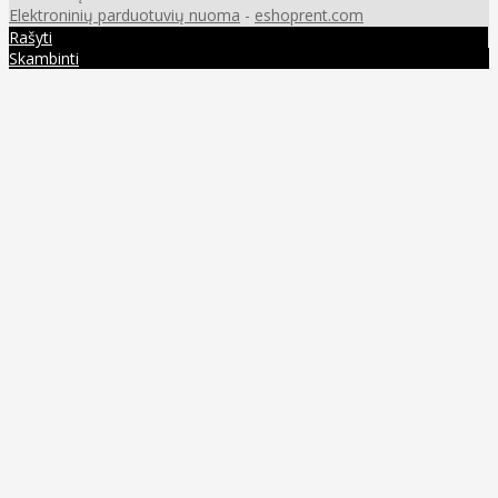
Elektroninių parduotuvių nuoma
-
eshoprent.com
Rašyti
Skambinti