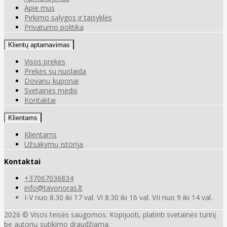
Apie mus
Pirkimo sąlygos ir taisyklės
Privatumo politika
Klientų aptarnavimas
Visos prekės
Prekės su nuolaida
Dovanų kuponai
Svetainės medis
Kontaktai
Klientams
Klientams
Užsakymų istorija
Kontaktai
+37067036834
info@tavonoras.lt
I-V nuo 8.30 iki 17 val. VI 8.30 iki 16 val. VII nuo 9 iki 14 val.
2026 © Visos teisės saugomos. Kopijuoti, platinti svetainės turinį
be autorių sutikimo draudžiama.