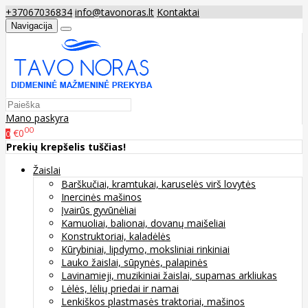
+37067036834
info@tavonoras.lt
Kontaktai
Navigacija
Mano paskyra
00
€0
0
Prekių krepšelis tuščias!
Žaislai
Barškučiai, kramtukai, karuselės virš lovytės
Inercinės mašinos
Įvairūs gyvūnėliai
Kamuoliai, balionai, dovanų maišeliai
Konstruktoriai, kaladėlės
Kūrybiniai, lipdymo, moksliniai rinkiniai
Lauko žaislai, sūpynės, palapinės
Lavinamieji, muzikiniai žaislai, supamas arkliukas
Lėlės, lėlių priedai ir namai
Lenkiškos plastmasės traktoriai, mašinos