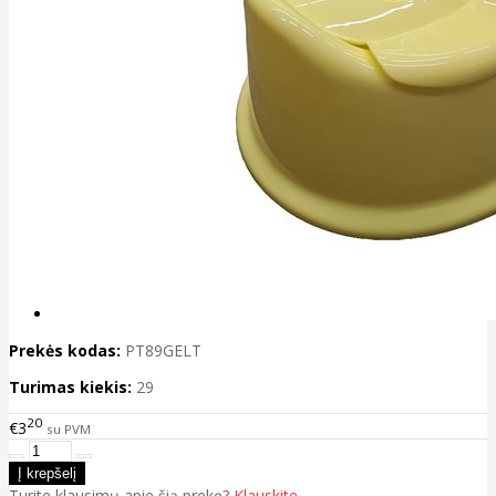
Prekės kodas:
PT89GELT
Turimas kiekis:
29
20
€3
su PVM
Turite klausimų apie šią prekę?
Klauskite