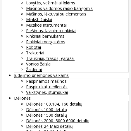
Lovytės, vežimėliai lėlėms
Mašinos valdomos radio bangomis
Mašinos, lėktuvai su elementais
Minkšti žaislai
Muzikos insrtumentai
Piešimas, lavinimo rinkiniai
Rinkiniai berniukams
Rinkiniai mergaitėms
Robotai
Traktoriai
Traukiniai, trasos, garažai
Vonios žaislai
Žaidimai
Judėjimo priemonės vaikams
Paspiriamos mašinos
Paspirtukai, riedlentės
Vaikštynės, stumdukai
Dėlionės
Dėlionės 100,104, 160 detalių
Dėlionės 1000 detalių
Dėlionės 1500 detalių
Dėlionės 2000, 3000,6000 detalių
Dėlionės 24 Maxi detalių