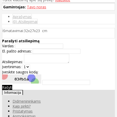
Gamintojas:
Tavo noras
Aprašymas
(0) Atsiliepimai
Išmatavimai:32x27x23 cm
Parašyti atsiliepimą
Vardas:
El. pašto adresas:
Atsiliepimas:
Įvertinimas:
Įveskite saugos kodą:
Rašyti
Informacija
Didmenininkams
Kaip pirkti?
Pristatymas
Apmokėjimas