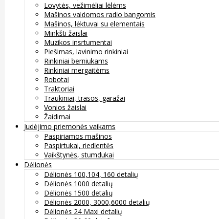
Lovytės, vežimėliai lėlėms
Mašinos valdomos radio bangomis
Mašinos, lėktuvai su elementais
Minkšti žaislai
Muzikos insrtumentai
Piešimas, lavinimo rinkiniai
Rinkiniai berniukams
Rinkiniai mergaitėms
Robotai
Traktoriai
Traukiniai, trasos, garažai
Vonios žaislai
Žaidimai
Judėjimo priemonės vaikams
Paspiriamos mašinos
Paspirtukai, riedlentės
Vaikštynės, stumdukai
Dėlionės
Dėlionės 100,104, 160 detalių
Dėlionės 1000 detalių
Dėlionės 1500 detalių
Dėlionės 2000, 3000,6000 detalių
Dėlionės 24 Maxi detalių