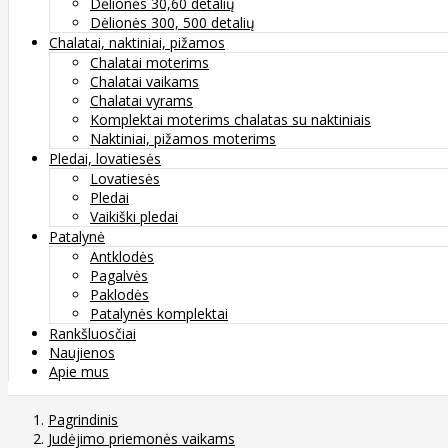
Dėlionės 30,60 detalių
Dėlionės 300, 500 detalių
Chalatai, naktiniai, pižamos
Chalatai moterims
Chalatai vaikams
Chalatai vyrams
Komplektai moterims chalatas su naktiniais
Naktiniai, pižamos moterims
Pledai, lovatiesės
Lovatiesės
Pledai
Vaikiški pledai
Patalynė
Antklodės
Pagalvės
Paklodės
Patalynės komplektai
Rankšluosčiai
Naujienos
Apie mus
Pagrindinis
Judėjimo priemonės vaikams