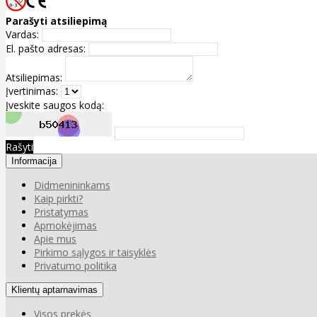
Parašyti atsiliepimą
Vardas:
El. pašto adresas:
Atsiliepimas:
Įvertinimas:
Įveskite saugos kodą:
Rašyti
Informacija
Didmenininkams
Kaip pirkti?
Pristatymas
Apmokėjimas
Apie mus
Pirkimo sąlygos ir taisyklės
Privatumo politika
Klientų aptarnavimas
Visos prekės