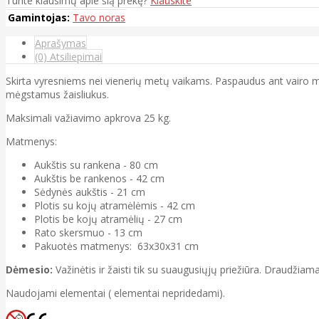
Turite klausimų apie šią prekę?
Klauskite
Gamintojas:
Tavo noras
Aprašymas
(0) Atsiliepimai
Skirta vyresniems nei vienerių metų vaikams. Paspaudus ant vairo my
mėgstamus žaisliukus.
Maksimali važiavimo apkrova 25 kg.
Matmenys:
Aukštis su rankena - 80 cm
Aukštis be rankenos - 42 cm
Sėdynės aukštis - 21 cm
Plotis su kojų atramėlėmis - 42 cm
Plotis be kojų atramėlių - 27 cm
Rato skersmuo - 13 cm
Pakuotės matmenys: 63x30x31 cm
Dėmesio:
Važinėtis ir žaisti tik su suaugusiųjų priežiūra. Draudžiam
Naudojami elementai ( elementai nepridedami).