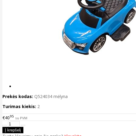
Prekės kodas:
Q524034 mėlyna
Turimas kiekis:
2
95
€40
su PVM