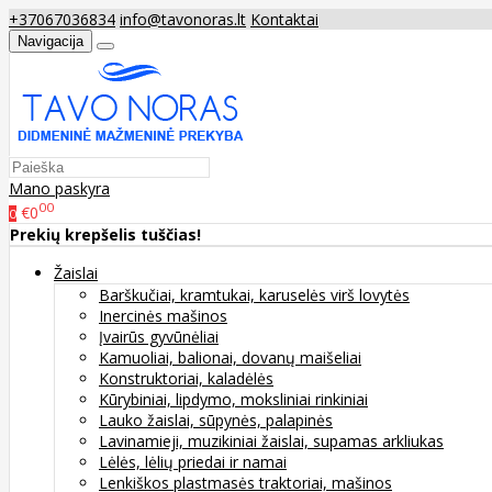
+37067036834
info@tavonoras.lt
Kontaktai
Navigacija
Mano paskyra
00
€0
0
Prekių krepšelis tuščias!
Žaislai
Barškučiai, kramtukai, karuselės virš lovytės
Inercinės mašinos
Įvairūs gyvūnėliai
Kamuoliai, balionai, dovanų maišeliai
Konstruktoriai, kaladėlės
Kūrybiniai, lipdymo, moksliniai rinkiniai
Lauko žaislai, sūpynės, palapinės
Lavinamieji, muzikiniai žaislai, supamas arkliukas
Lėlės, lėlių priedai ir namai
Lenkiškos plastmasės traktoriai, mašinos