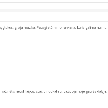
gtukus, groja muzika. Patogi stūmimo rankena, kurią galima nuimti. Nu
a važinėtis netoli laiptų, stačių nuokalnių, važiuojamoje gatvės dalyje.