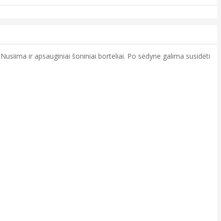
siima ir apsauginiai šoniniai borteliai. Po sėdyne galima susidėti