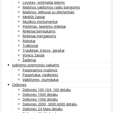
Lovytės, vežimėliai lėlėms
Mašinos valdomos radio bangomis
Mašinos, lėktuvai su elementais
Minkšti žaislai
Muzikos insrtumentai
Piešimas, lavinimo rinkiniai
Rinkiniai berniukams
Rinkiniai mergaitėms
Robotai
Traktoriai
Traukiniai, trasos, garažai
Vonios žaislai
Žaidimai
Judėjimo priemonės vaikams
Paspiriamos mašinos
Paspirtukai, riedlentės
Vaikštynės, stumdukai
Dėlionės
Dėlionės 100,104, 160 detalių
Dėlionės 1000 detalių
Dėlionės 1500 detalių
Dėlionės 2000, 3000,6000 detalių
Dėlionės 24 Maxi detalių