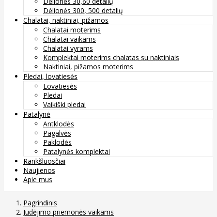
Dėlionės 30,60 detalių
Dėlionės 300, 500 detalių
Chalatai, naktiniai, pižamos
Chalatai moterims
Chalatai vaikams
Chalatai vyrams
Komplektai moterims chalatas su naktiniais
Naktiniai, pižamos moterims
Pledai, lovatiesės
Lovatiesės
Pledai
Vaikiški pledai
Patalynė
Antklodės
Pagalvės
Paklodės
Patalynės komplektai
Rankšluosčiai
Naujienos
Apie mus
Pagrindinis
Judėjimo priemonės vaikams