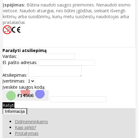
Įspėjimas:
Būtina naudoti saugos priemones. Nenaudoti eismo
vietose. Naudoti atsargiai, nes būtini įgūdžiai, siekiant išvengti
kritimų arba susidūrimų, kurių metu susižeistų naudotojas arba
prašalaičiai.
Parašyti atsiliepimą
Vardas:
El. pašto adresas:
Atsiliepimas:
Įvertinimas:
Įveskite saugos kodą:
Rašyti
Informacija
Didmenininkams
Kaip pirkti?
Pristatymas