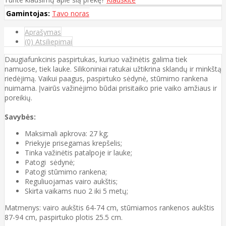
Gamintojas:
Tavo noras
Aprašymas
(0) Atsiliepimai
Daugiafunkcinis paspirtukas, kuriuo važinėtis galima tiek
namuose, tiek lauke. Silikoniniai ratukai užtikrina sklandų ir minkštą
riedėjimą. Vaikui paagus, paspirtuko sėdynė, stūmimo rankena
nuimama. Įvairūs važinėjimo būdai prisitaiko prie vaiko amžiaus ir
poreikių.
Savybės:
Maksimali apkrova: 27 kg;
Priekyje prisegamas krepšelis;
Tinka važinėtis patalpoje ir lauke;
Patogi sėdynė;
Patogi stūmimo rankena;
Reguliuojamas vairo aukštis;
Skirta vaikams nuo 2 iki 5 metų;
Matmenys: vairo aukštis 64-74 cm, stūmiamos rankenos aukštis
87-94 cm, paspirtuko plotis 25.5 cm.