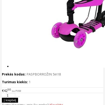
Prekės kodas:
PASPBORROŽIN 5in18
Turimas kiekis:
1
50
€42
su PVM
Turite klausimų apie šią prekę?
Klauskite