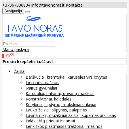
+37067036834
info@tavonoras.lt
Kontaktai
Navigacija
Mano paskyra
00
€0
0
Prekių krepšelis tuščias!
Žaislai
Barškučiai, kramtukai, karuselės virš lovytės
Inercinės mašinos
Įvairūs gyvūnėliai
Kamuoliai, balionai, dovanų maišeliai
Konstruktoriai, kaladėlės
Kūrybiniai, lipdymo, moksliniai rinkiniai
Lauko žaislai, sūpynės, palapinės
Lavinamieji, muzikiniai žaislai, supamas arkliukas
Lėlės, lėlių priedai ir namai
Lenkiškos plastmasės traktoriai, mašinos