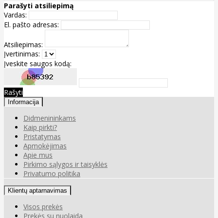
Parašyti atsiliepimą
Vardas:
El. pašto adresas:
Atsiliepimas:
Įvertinimas:
Įveskite saugos kodą:
Rašyti
Informacija
Didmenininkams
Kaip pirkti?
Pristatymas
Apmokėjimas
Apie mus
Pirkimo sąlygos ir taisyklės
Privatumo politika
Klientų aptarnavimas
Visos prekės
Prekės su nuolaida