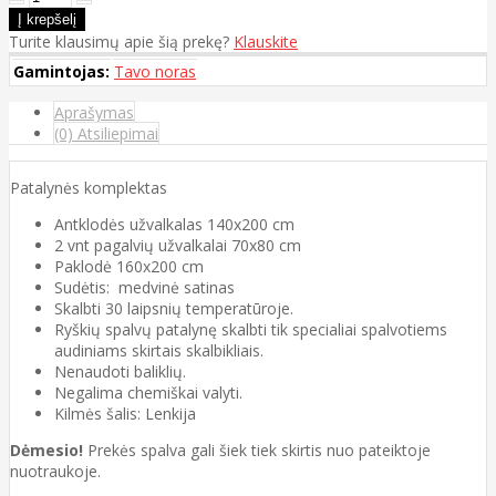
Turite klausimų apie šią prekę?
Klauskite
Gamintojas:
Tavo noras
Aprašymas
(0) Atsiliepimai
Patalynės komplektas
Antklodės užvalkalas 140x200 cm
2 vnt pagalvių užvalkalai 70x80 cm
Paklodė 160x200 cm
Sudėtis: medvinė satinas
Skalbti 30 laipsnių temperatūroje.
Ryškių spalvų patalynę skalbti tik specialiai spalvotiems
audiniams skirtais skalbikliais.
Nenaudoti baliklių.
Negalima chemiškai valyti.
Kilmės šalis: Lenkija
Dėmesio!
Prekės spalva gali šiek tiek skirtis nuo pateiktoje
nuotraukoje.