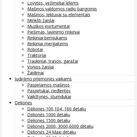
Lovytės, vežimėliai lėlėms
Mašinos valdomos radio bangomis
Mašinos, lėktuvai su elementais
Minkšti žaislai
Muzikos insrtumentai
Piešimas, lavinimo rinkiniai
Rinkiniai berniukams
Rinkiniai mergaitėms
Robotai
Traktoriai
Traukiniai, trasos, garažai
Vonios žaislai
Žaidimai
Judėjimo priemonės vaikams
Paspiriamos mašinos
Paspirtukai, riedlentės
Vaikštynės, stumdukai
Dėlionės
Dėlionės 100,104, 160 detalių
Dėlionės 1000 detalių
Dėlionės 1500 detalių
Dėlionės 2000, 3000,6000 detalių
Dėlionės 24 Maxi detalių