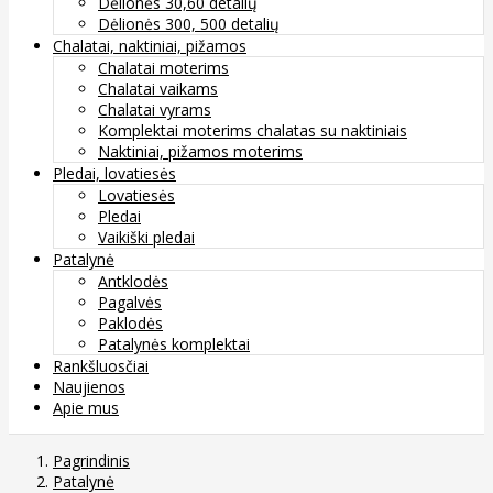
Dėlionės 30,60 detalių
Dėlionės 300, 500 detalių
Chalatai, naktiniai, pižamos
Chalatai moterims
Chalatai vaikams
Chalatai vyrams
Komplektai moterims chalatas su naktiniais
Naktiniai, pižamos moterims
Pledai, lovatiesės
Lovatiesės
Pledai
Vaikiški pledai
Patalynė
Antklodės
Pagalvės
Paklodės
Patalynės komplektai
Rankšluosčiai
Naujienos
Apie mus
Pagrindinis
Patalynė