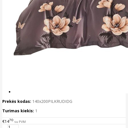
Prekės kodas:
140x200PILKRUDIDG
Turimas kiekis:
1
70
€14
su PVM