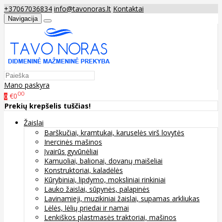
+37067036834
info@tavonoras.lt
Kontaktai
Navigacija
Mano paskyra
00
€0
0
Prekių krepšelis tuščias!
Žaislai
Barškučiai, kramtukai, karuselės virš lovytės
Inercinės mašinos
Įvairūs gyvūnėliai
Kamuoliai, balionai, dovanų maišeliai
Konstruktoriai, kaladėlės
Kūrybiniai, lipdymo, moksliniai rinkiniai
Lauko žaislai, sūpynės, palapinės
Lavinamieji, muzikiniai žaislai, supamas arkliukas
Lėlės, lėlių priedai ir namai
Lenkiškos plastmasės traktoriai, mašinos