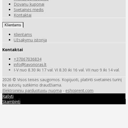
Dovanų kuponai
Svetainės medis
Kontaktai
Klientams
Klientams
Užsakymų istorija
Kontaktai
+37067036834
info@tavonoras.lt
I-V nuo 8.30 iki 17 val. VI 8.30 iki 16 val. VII nuo 9 iki 14 val.
2026 © Visos teisės saugomos. Kopijuoti, platinti svetainės turinį
be autorių sutikimo draudžiama.
Elektroninių parduotuvių nuoma
-
eshoprent.com
Rašyti
Skambinti