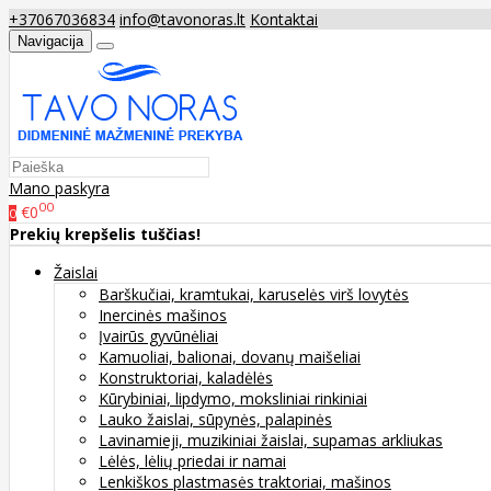
+37067036834
info@tavonoras.lt
Kontaktai
Navigacija
Mano paskyra
00
€0
0
Prekių krepšelis tuščias!
Žaislai
Barškučiai, kramtukai, karuselės virš lovytės
Inercinės mašinos
Įvairūs gyvūnėliai
Kamuoliai, balionai, dovanų maišeliai
Konstruktoriai, kaladėlės
Kūrybiniai, lipdymo, moksliniai rinkiniai
Lauko žaislai, sūpynės, palapinės
Lavinamieji, muzikiniai žaislai, supamas arkliukas
Lėlės, lėlių priedai ir namai
Lenkiškos plastmasės traktoriai, mašinos