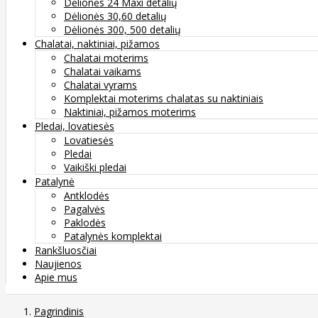
Dėlionės 24 Maxi detalių
Dėlionės 30,60 detalių
Dėlionės 300, 500 detalių
Chalatai, naktiniai, pižamos
Chalatai moterims
Chalatai vaikams
Chalatai vyrams
Komplektai moterims chalatas su naktiniais
Naktiniai, pižamos moterims
Pledai, lovatiesės
Lovatiesės
Pledai
Vaikiški pledai
Patalynė
Antklodės
Pagalvės
Paklodės
Patalynės komplektai
Rankšluosčiai
Naujienos
Apie mus
Pagrindinis