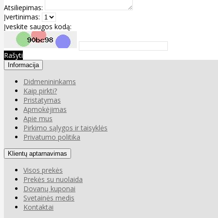
Atsiliepimas:
Įvertinimas:
Įveskite saugos kodą:
Rašyti
Informacija
Didmenininkams
Kaip pirkti?
Pristatymas
Apmokėjimas
Apie mus
Pirkimo sąlygos ir taisyklės
Privatumo politika
Klientų aptarnavimas
Visos prekės
Prekės su nuolaida
Dovanų kuponai
Svetainės medis
Kontaktai