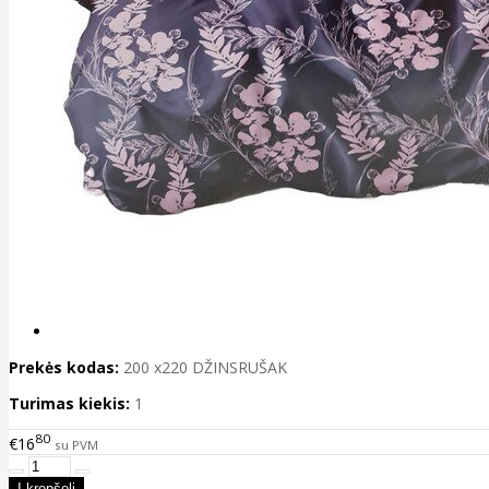
Prekės kodas:
200 x220 DŽINSRUŠAK
Turimas kiekis:
1
80
€16
su PVM