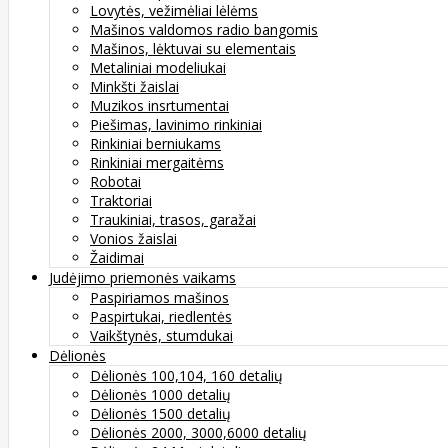
Lovytės, vežimėliai lėlėms
Mašinos valdomos radio bangomis
Mašinos, lėktuvai su elementais
Metaliniai modeliukai
Minkšti žaislai
Muzikos insrtumentai
Piešimas, lavinimo rinkiniai
Rinkiniai berniukams
Rinkiniai mergaitėms
Robotai
Traktoriai
Traukiniai, trasos, garažai
Vonios žaislai
Žaidimai
Judėjimo priemonės vaikams
Paspiriamos mašinos
Paspirtukai, riedlentės
Vaikštynės, stumdukai
Dėlionės
Dėlionės 100,104, 160 detalių
Dėlionės 1000 detalių
Dėlionės 1500 detalių
Dėlionės 2000, 3000,6000 detalių