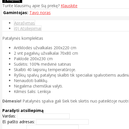
Turite klausimų apie šią prekę?
Klauskite
Gamintojas:
Tavo noras
Aprašymas
(0) Atsiliepimai
Patalynės komplektas
Antklodės užvalkalas 200x220 cm
2 vnt pagalvių užvalkalai 70x80 cm
Paklodė 200x230 cm
Sudėtis: 100% medvinė satinas
Skalbti 40 laipsnių temperatūroje.
Ryškių spalvų patalynę skalbti tik specialiai spalvotiems audinia
Nenaudoti baliklių.
Negalima chemiškai valyti.
Kilmės šalis: Lenkija
Dėmesio!
Patalynės spalva gali šiek tiek skirtis nuo pateiktoje nuot
Parašyti atsiliepimą
Vardas:
El. pašto adresas: