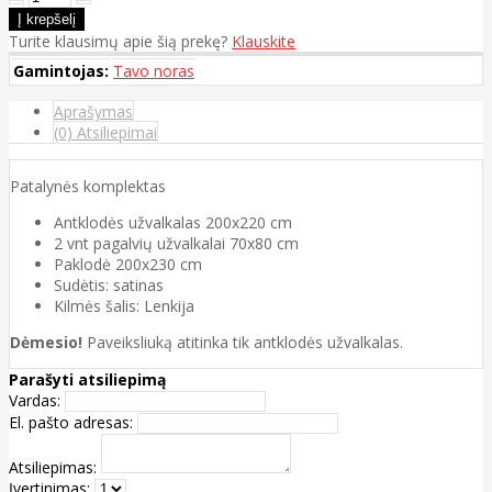
Turite klausimų apie šią prekę?
Klauskite
Gamintojas:
Tavo noras
Aprašymas
(0) Atsiliepimai
Patalynės komplektas
Antklodės užvalkalas 200x220 cm
2 vnt pagalvių užvalkalai 70x80 cm
Paklodė 200x230 cm
Sudėtis: satinas
Kilmės šalis: Lenkija
Dėmesio!
Paveiksliuką atitinka tik antklodės užvalkalas.
Parašyti atsiliepimą
Vardas:
El. pašto adresas:
Atsiliepimas:
Įvertinimas: