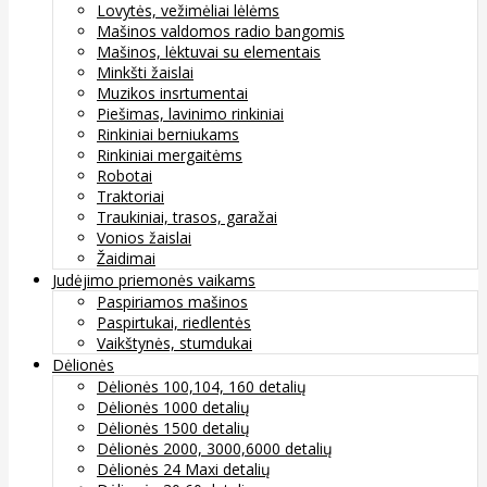
Lovytės, vežimėliai lėlėms
Mašinos valdomos radio bangomis
Mašinos, lėktuvai su elementais
Minkšti žaislai
Muzikos insrtumentai
Piešimas, lavinimo rinkiniai
Rinkiniai berniukams
Rinkiniai mergaitėms
Robotai
Traktoriai
Traukiniai, trasos, garažai
Vonios žaislai
Žaidimai
Judėjimo priemonės vaikams
Paspiriamos mašinos
Paspirtukai, riedlentės
Vaikštynės, stumdukai
Dėlionės
Dėlionės 100,104, 160 detalių
Dėlionės 1000 detalių
Dėlionės 1500 detalių
Dėlionės 2000, 3000,6000 detalių
Dėlionės 24 Maxi detalių