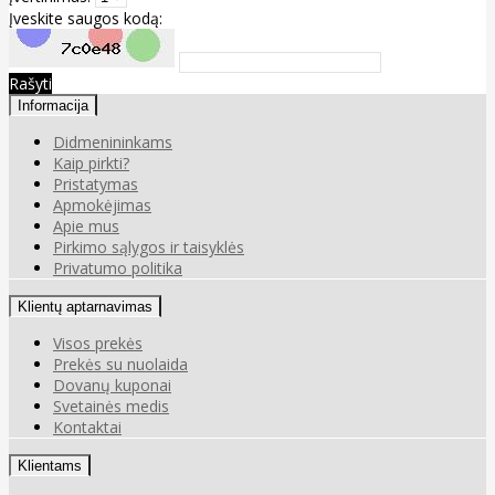
Įveskite saugos kodą:
Rašyti
Informacija
Didmenininkams
Kaip pirkti?
Pristatymas
Apmokėjimas
Apie mus
Pirkimo sąlygos ir taisyklės
Privatumo politika
Klientų aptarnavimas
Visos prekės
Prekės su nuolaida
Dovanų kuponai
Svetainės medis
Kontaktai
Klientams