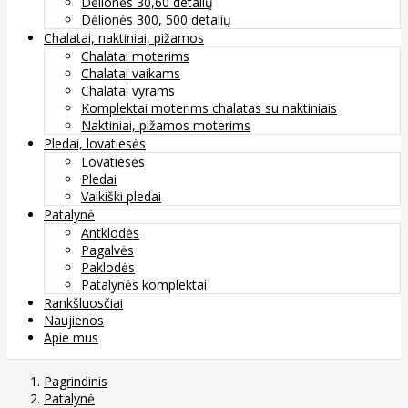
Dėlionės 30,60 detalių
Dėlionės 300, 500 detalių
Chalatai, naktiniai, pižamos
Chalatai moterims
Chalatai vaikams
Chalatai vyrams
Komplektai moterims chalatas su naktiniais
Naktiniai, pižamos moterims
Pledai, lovatiesės
Lovatiesės
Pledai
Vaikiški pledai
Patalynė
Antklodės
Pagalvės
Paklodės
Patalynės komplektai
Rankšluosčiai
Naujienos
Apie mus
Pagrindinis
Patalynė