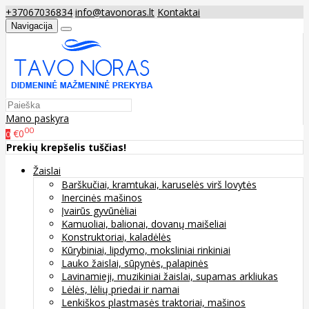
+37067036834
info@tavonoras.lt
Kontaktai
Navigacija
Mano paskyra
00
€0
0
Prekių krepšelis tuščias!
Žaislai
Barškučiai, kramtukai, karuselės virš lovytės
Inercinės mašinos
Įvairūs gyvūnėliai
Kamuoliai, balionai, dovanų maišeliai
Konstruktoriai, kaladėlės
Kūrybiniai, lipdymo, moksliniai rinkiniai
Lauko žaislai, sūpynės, palapinės
Lavinamieji, muzikiniai žaislai, supamas arkliukas
Lėlės, lėlių priedai ir namai
Lenkiškos plastmasės traktoriai, mašinos