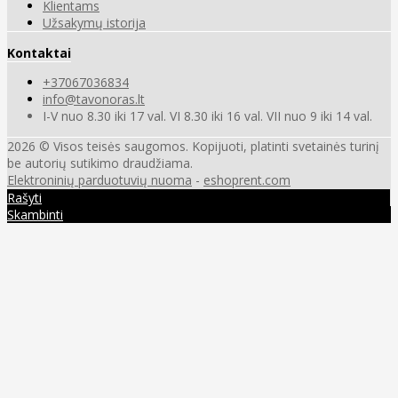
Klientams
Užsakymų istorija
Kontaktai
+37067036834
info@tavonoras.lt
I-V nuo 8.30 iki 17 val. VI 8.30 iki 16 val. VII nuo 9 iki 14 val.
2026 © Visos teisės saugomos. Kopijuoti, platinti svetainės turinį
be autorių sutikimo draudžiama.
Elektroninių parduotuvių nuoma
-
eshoprent.com
Rašyti
Skambinti