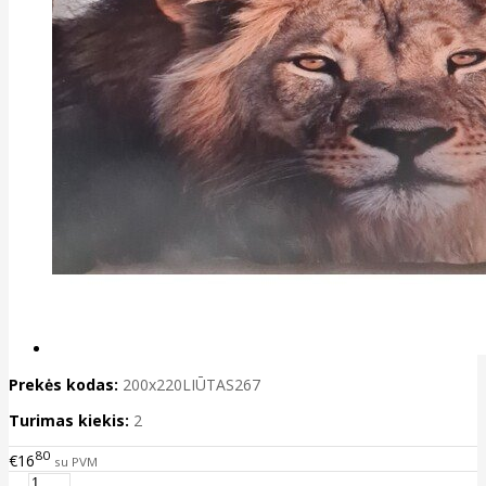
Prekės kodas:
200x220LIŪTAS267
Turimas kiekis:
2
80
€16
su PVM