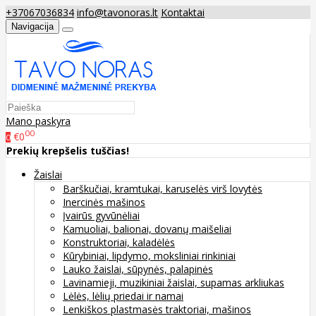
+37067036834
info@tavonoras.lt
Kontaktai
Navigacija
Mano paskyra
00
€0
0
Prekių krepšelis tuščias!
Žaislai
Barškučiai, kramtukai, karuselės virš lovytės
Inercinės mašinos
Įvairūs gyvūnėliai
Kamuoliai, balionai, dovanų maišeliai
Konstruktoriai, kaladėlės
Kūrybiniai, lipdymo, moksliniai rinkiniai
Lauko žaislai, sūpynės, palapinės
Lavinamieji, muzikiniai žaislai, supamas arkliukas
Lėlės, lėlių priedai ir namai
Lenkiškos plastmasės traktoriai, mašinos