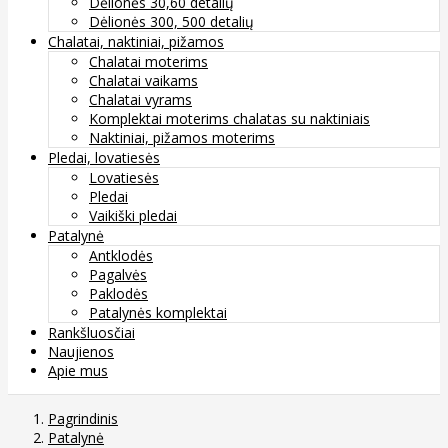
Dėlionės 30,60 detalių
Dėlionės 300, 500 detalių
Chalatai, naktiniai, pižamos
Chalatai moterims
Chalatai vaikams
Chalatai vyrams
Komplektai moterims chalatas su naktiniais
Naktiniai, pižamos moterims
Pledai, lovatiesės
Lovatiesės
Pledai
Vaikiški pledai
Patalynė
Antklodės
Pagalvės
Paklodės
Patalynės komplektai
Rankšluosčiai
Naujienos
Apie mus
Pagrindinis
Patalynė