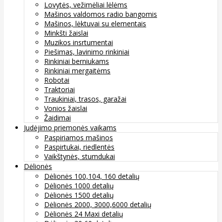
Lovytės, vežimėliai lėlėms
Mašinos valdomos radio bangomis
Mašinos, lėktuvai su elementais
Minkšti žaislai
Muzikos insrtumentai
Piešimas, lavinimo rinkiniai
Rinkiniai berniukams
Rinkiniai mergaitėms
Robotai
Traktoriai
Traukiniai, trasos, garažai
Vonios žaislai
Žaidimai
Judėjimo priemonės vaikams
Paspiriamos mašinos
Paspirtukai, riedlentės
Vaikštynės, stumdukai
Dėlionės
Dėlionės 100,104, 160 detalių
Dėlionės 1000 detalių
Dėlionės 1500 detalių
Dėlionės 2000, 3000,6000 detalių
Dėlionės 24 Maxi detalių