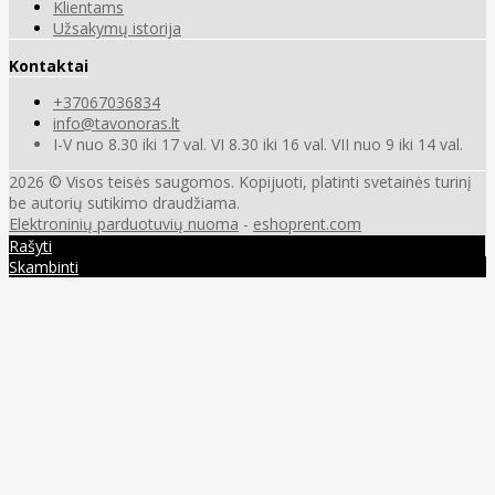
Klientams
Užsakymų istorija
Kontaktai
+37067036834
info@tavonoras.lt
I-V nuo 8.30 iki 17 val. VI 8.30 iki 16 val. VII nuo 9 iki 14 val.
2026 © Visos teisės saugomos. Kopijuoti, platinti svetainės turinį
be autorių sutikimo draudžiama.
Elektroninių parduotuvių nuoma
-
eshoprent.com
Rašyti
Skambinti