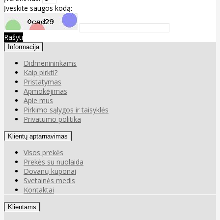
Įveskite saugos kodą:
Rašyti
Informacija
Didmenininkams
Kaip pirkti?
Pristatymas
Apmokėjimas
Apie mus
Pirkimo sąlygos ir taisyklės
Privatumo politika
Klientų aptarnavimas
Visos prekės
Prekės su nuolaida
Dovanų kuponai
Svetainės medis
Kontaktai
Klientams