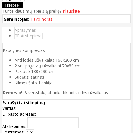
Turite klausimų apie šią prekę?
Klauskite
Gamintojas:
Tavo noras
Aprašymas
(0) Atsiliepimai
Patalynės komplektas
Antklodės užvalkalas 160x200 cm
2 vnt pagalvių užvalkalai 70x80 cm
Paklodė 180x230 cm
Sudėtis: satinas
Kilmės šalis: Lenkija
Dėmesio!
Paveiksliuką atitinka tik antklodės užvalkalas.
Parašyti atsiliepimą
Vardas:
El. pašto adresas:
Atsiliepimas:
Įvertinimas: