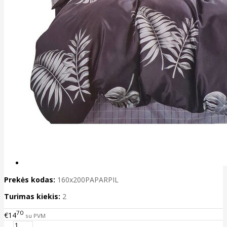
Prekės kodas:
160x200PAPARPIL
Turimas kiekis:
2
70
€14
su PVM