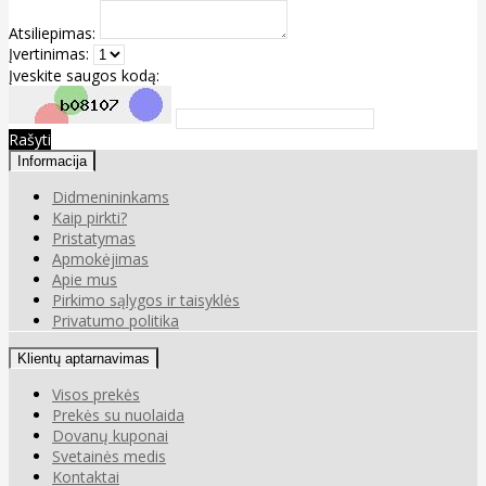
Atsiliepimas:
Įvertinimas:
Įveskite saugos kodą:
Rašyti
Informacija
Didmenininkams
Kaip pirkti?
Pristatymas
Apmokėjimas
Apie mus
Pirkimo sąlygos ir taisyklės
Privatumo politika
Klientų aptarnavimas
Visos prekės
Prekės su nuolaida
Dovanų kuponai
Svetainės medis
Kontaktai