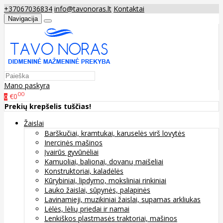
+37067036834
info@tavonoras.lt
Kontaktai
Navigacija
Mano paskyra
00
€0
0
Prekių krepšelis tuščias!
Žaislai
Barškučiai, kramtukai, karuselės virš lovytės
Inercinės mašinos
Įvairūs gyvūnėliai
Kamuoliai, balionai, dovanų maišeliai
Konstruktoriai, kaladėlės
Kūrybiniai, lipdymo, moksliniai rinkiniai
Lauko žaislai, sūpynės, palapinės
Lavinamieji, muzikiniai žaislai, supamas arkliukas
Lėlės, lėlių priedai ir namai
Lenkiškos plastmasės traktoriai, mašinos