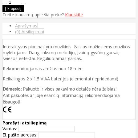
Turite klausimų apie šią prekę?
Klauskite
Aprašymas
(0) Atsiliepimai
Interaktyvus pianinas yra muzikinis žaislas mažiesiems muzikos
mylėtojams. Daug linksmų melodijų, įvairių gyvūnų garsai,
šviesos eefektai. Reguliuojamas garsas.
Rekomenduojamas amžius nuo 18 mėn.
Reikalingos 2 x 1.5 V AA baterijos (elementai nepridedami)
Dėmesio
:
Pakuotė ir visos pakavimo detalės nėra žaislas!
Ant pakuotės ar joje esančią informaciją rekomenduojama
išsaugoti.
Parašyti atsiliepimą
Vardas:
El. pašto adresas: