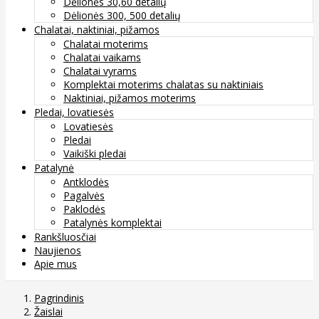
Dėlionės 30,60 detalių
Dėlionės 300, 500 detalių
Chalatai, naktiniai, pižamos
Chalatai moterims
Chalatai vaikams
Chalatai vyrams
Komplektai moterims chalatas su naktiniais
Naktiniai, pižamos moterims
Pledai, lovatiesės
Lovatiesės
Pledai
Vaikiški pledai
Patalynė
Antklodės
Pagalvės
Paklodės
Patalynės komplektai
Rankšluosčiai
Naujienos
Apie mus
Pagrindinis
Žaislai