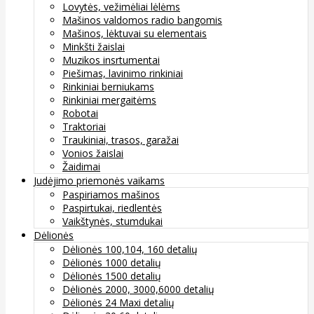
Lovytės, vežimėliai lėlėms
Mašinos valdomos radio bangomis
Mašinos, lėktuvai su elementais
Minkšti žaislai
Muzikos insrtumentai
Piešimas, lavinimo rinkiniai
Rinkiniai berniukams
Rinkiniai mergaitėms
Robotai
Traktoriai
Traukiniai, trasos, garažai
Vonios žaislai
Žaidimai
Judėjimo priemonės vaikams
Paspiriamos mašinos
Paspirtukai, riedlentės
Vaikštynės, stumdukai
Dėlionės
Dėlionės 100,104, 160 detalių
Dėlionės 1000 detalių
Dėlionės 1500 detalių
Dėlionės 2000, 3000,6000 detalių
Dėlionės 24 Maxi detalių