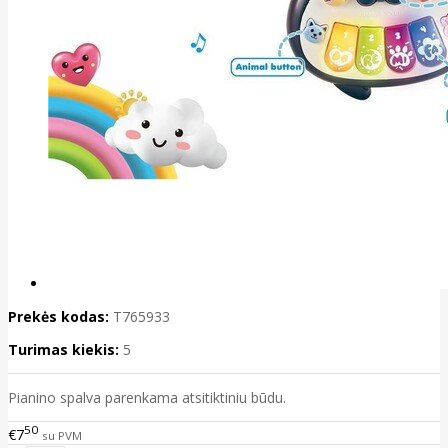
Prekės kodas:
T765933
Turimas kiekis:
5
Pianino spalva parenkama atsitiktiniu būdu.
50
€7
su PVM