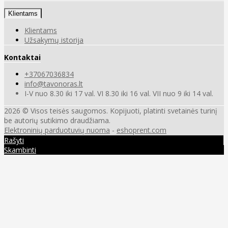
Klientams
Klientams
Užsakymų istorija
Kontaktai
+37067036834
info@tavonoras.lt
I-V nuo 8.30 iki 17 val. VI 8.30 iki 16 val. VII nuo 9 iki 14 val.
2026 © Visos teisės saugomos. Kopijuoti, platinti svetainės turinį
be autorių sutikimo draudžiama.
Elektroninių parduotuvių nuoma
-
eshoprent.com
Rašyti
Skambinti