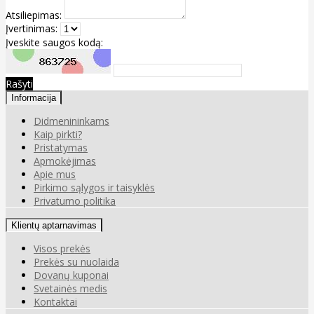
Atsiliepimas:
Įvertinimas:
Įveskite saugos kodą:
Rašyti
Informacija
Didmenininkams
Kaip pirkti?
Pristatymas
Apmokėjimas
Apie mus
Pirkimo sąlygos ir taisyklės
Privatumo politika
Klientų aptarnavimas
Visos prekės
Prekės su nuolaida
Dovanų kuponai
Svetainės medis
Kontaktai