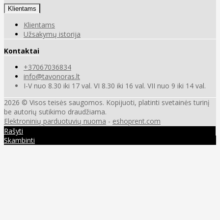
Klientams
Klientams
Užsakymų istorija
Kontaktai
+37067036834
info@tavonoras.lt
I-V nuo 8.30 iki 17 val. VI 8.30 iki 16 val. VII nuo 9 iki 14 val.
2026 © Visos teisės saugomos. Kopijuoti, platinti svetainės turinį
be autorių sutikimo draudžiama.
Elektroninių parduotuvių nuoma
-
eshoprent.com
Rašyti
Skambinti