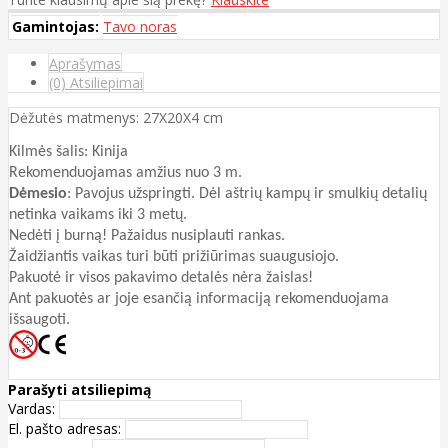
Gamintojas:
Tavo noras
Aprašymas
(0) Atsiliepimai
Dėžutės matmenys: 27X20X4 cm
Kilmės šalis: Kinija
Rekomenduojamas amžius nuo 3 m.
Dėmesio
: Pavojus užspringti. Dėl aštrių kampų ir smulkių detalių
netinka vaikams iki 3 metų.
Nedėti į burną! Pažaidus nusiplauti rankas.
Žaidžiantis vaikas turi būti prižiūrimas suaugusiojo.
Pakuotė ir visos pakavimo detalės nėra žaislas!
Ant pakuotės ar joje esančią informaciją rekomenduojama
išsaugoti.
Parašyti atsiliepimą
Vardas:
El. pašto adresas: