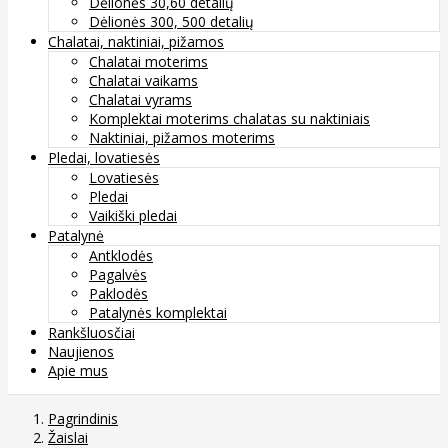
Dėlionės 30,60 detalių
Dėlionės 300, 500 detalių
Chalatai, naktiniai, pižamos
Chalatai moterims
Chalatai vaikams
Chalatai vyrams
Komplektai moterims chalatas su naktiniais
Naktiniai, pižamos moterims
Pledai, lovatiesės
Lovatiesės
Pledai
Vaikiški pledai
Patalynė
Antklodės
Pagalvės
Paklodės
Patalynės komplektai
Rankšluosčiai
Naujienos
Apie mus
Pagrindinis
Žaislai