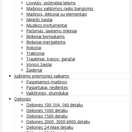
Lovytės, vežimėliai lėlėms
Mašinos valdomos radio bangomis
Mašinos, lėktuvai su elementais
Minkšti žaislai
Muzikos insrtumentai
Piešimas, lavinimo rinkiniai
Rinkiniai berniukams
Rinkiniai mergaitėms
Robotai
Traktoriai
Traukiniai, trasos, garažai
Vonios žaislai
Žaidimai
Judėjimo priemonės vaikams
Paspiriamos mašinos
Paspirtukai, riedlentės
Vaikštynės, stumdukai
Dėlionės
Dėlionės 100,104, 160 detalių
Dėlionės 1000 detalių
Dėlionės 1500 detalių
Dėlionės 2000, 3000,6000 detalių
Dėlionės 24 Maxi detalių