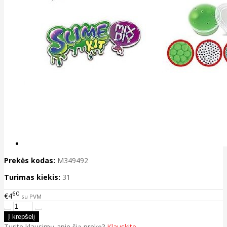
Prekės kodas:
M349492
Turimas kiekis:
31
60
€4
su PVM
Turite klausimų apie šią prekę?
Klauskite