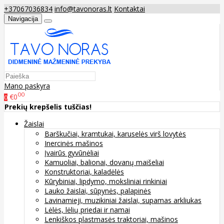
+37067036834
info@tavonoras.lt
Kontaktai
Navigacija
Mano paskyra
00
€0
0
Prekių krepšelis tuščias!
Žaislai
Barškučiai, kramtukai, karuselės virš lovytės
Inercinės mašinos
Įvairūs gyvūnėliai
Kamuoliai, balionai, dovanų maišeliai
Konstruktoriai, kaladėlės
Kūrybiniai, lipdymo, moksliniai rinkiniai
Lauko žaislai, sūpynės, palapinės
Lavinamieji, muzikiniai žaislai, supamas arkliukas
Lėlės, lėlių priedai ir namai
Lenkiškos plastmasės traktoriai, mašinos