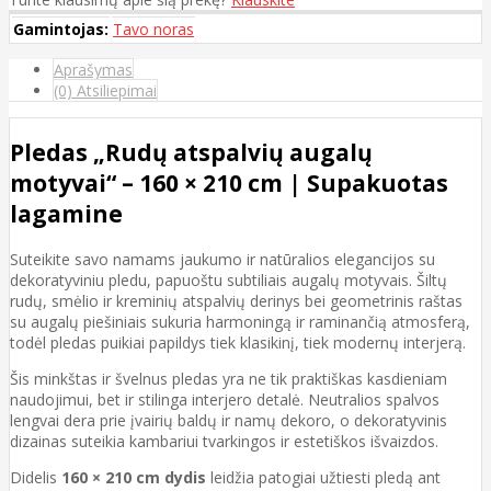
Gamintojas:
Tavo noras
Aprašymas
(0) Atsiliepimai
Pledas „Rudų atspalvių augalų
motyvai“ – 160 × 210 cm | Supakuotas
lagamine
Suteikite savo namams jaukumo ir natūralios elegancijos su
dekoratyviniu pledu, papuoštu subtiliais augalų motyvais. Šiltų
rudų, smėlio ir kreminių atspalvių derinys bei geometrinis raštas
su augalų piešiniais sukuria harmoningą ir raminančią atmosferą,
todėl pledas puikiai papildys tiek klasikinį, tiek modernų interjerą.
Šis minkštas ir švelnus pledas yra ne tik praktiškas kasdieniam
naudojimui, bet ir stilinga interjero detalė. Neutralios spalvos
lengvai dera prie įvairių baldų ir namų dekoro, o dekoratyvinis
dizainas suteikia kambariui tvarkingos ir estetiškos išvaizdos.
Didelis
160 × 210 cm dydis
leidžia patogiai užtiesti pledą ant