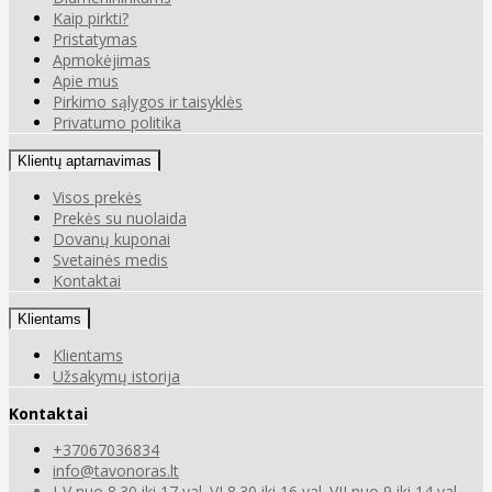
Kaip pirkti?
Pristatymas
Apmokėjimas
Apie mus
Pirkimo sąlygos ir taisyklės
Privatumo politika
Klientų aptarnavimas
Visos prekės
Prekės su nuolaida
Dovanų kuponai
Svetainės medis
Kontaktai
Klientams
Klientams
Užsakymų istorija
Kontaktai
+37067036834
info@tavonoras.lt
I-V nuo 8.30 iki 17 val. VI 8.30 iki 16 val. VII nuo 9 iki 14 val.