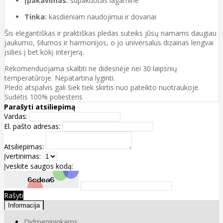
Įpakavimas:
supakuotas lagamine
Tinka:
kasdieniam naudojimui ir dovanai
Šis elegantiškas ir praktiškas pledas suteiks jūsų namams daugiau
jaukumo, šilumos ir harmonijos, o jo universalus dizainas lengvai
įsilies į bet kokį interjerą.
Rekomenduojama skalbti ne didesnėje nei 30 laipsnių
temperatūroje. Nepatartina lyginti.
Pledo atspalvis gali šiek tiek skirtis nuo pateikto nuotraukoje.
Sudėtis 100% poliesteris
Parašyti atsiliepimą
Vardas:
El. pašto adresas:
Atsiliepimas:
Įvertinimas:
Įveskite saugos kodą:
Rašyti
Informacija
Didmenininkams