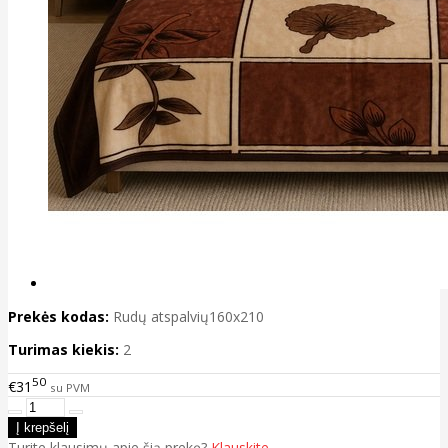
Prekės kodas:
Rudų atspalvių160x210
Turimas kiekis:
2
50
€31
su PVM
Turite klausimų apie šią prekę?
Klauskite