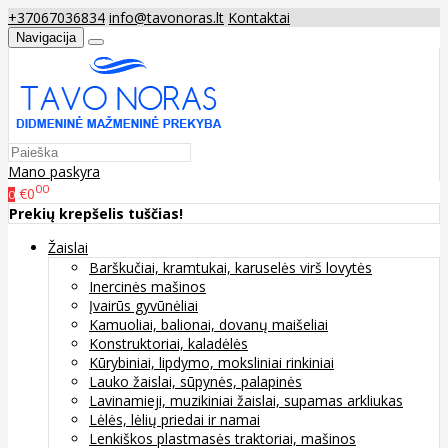
+37067036834
info@tavonoras.lt
Kontaktai
Navigacija
Mano paskyra
00
€0
0
Prekių krepšelis tuščias!
Žaislai
Barškučiai, kramtukai, karuselės virš lovytės
Inercinės mašinos
Įvairūs gyvūnėliai
Kamuoliai, balionai, dovanų maišeliai
Konstruktoriai, kaladėlės
Kūrybiniai, lipdymo, moksliniai rinkiniai
Lauko žaislai, sūpynės, palapinės
Lavinamieji, muzikiniai žaislai, supamas arkliukas
Lėlės, lėlių priedai ir namai
Lenkiškos plastmasės traktoriai, mašinos