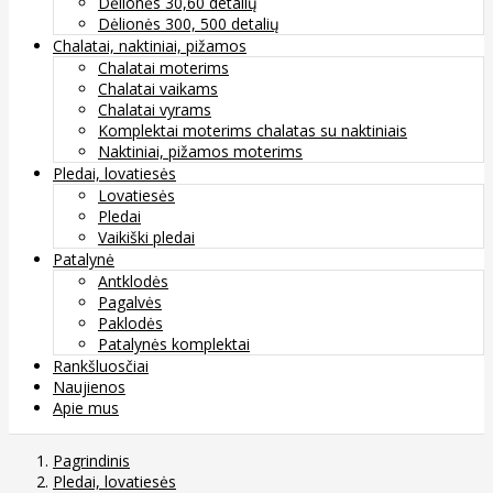
Dėlionės 30,60 detalių
Dėlionės 300, 500 detalių
Chalatai, naktiniai, pižamos
Chalatai moterims
Chalatai vaikams
Chalatai vyrams
Komplektai moterims chalatas su naktiniais
Naktiniai, pižamos moterims
Pledai, lovatiesės
Lovatiesės
Pledai
Vaikiški pledai
Patalynė
Antklodės
Pagalvės
Paklodės
Patalynės komplektai
Rankšluosčiai
Naujienos
Apie mus
Pagrindinis
Pledai, lovatiesės