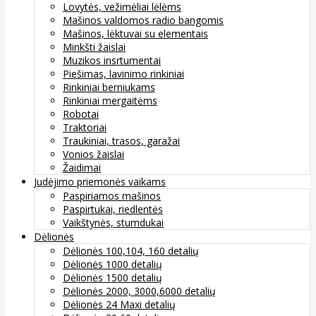
Lovytės, vežimėliai lėlėms
Mašinos valdomos radio bangomis
Mašinos, lėktuvai su elementais
Minkšti žaislai
Muzikos insrtumentai
Piešimas, lavinimo rinkiniai
Rinkiniai berniukams
Rinkiniai mergaitėms
Robotai
Traktoriai
Traukiniai, trasos, garažai
Vonios žaislai
Žaidimai
Judėjimo priemonės vaikams
Paspiriamos mašinos
Paspirtukai, riedlentės
Vaikštynės, stumdukai
Dėlionės
Dėlionės 100,104, 160 detalių
Dėlionės 1000 detalių
Dėlionės 1500 detalių
Dėlionės 2000, 3000,6000 detalių
Dėlionės 24 Maxi detalių