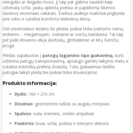
viengulės ar dvigulės lovos. Jį taip pat galima naudoti kaip
užtiesalą sofai, jaukų apklotą poilsiui ar papildomą šilumos
sluoksnį vėsesniais vakarais. Švelnus audinys maloniai priglunda
prie odos ir suteikia komforto kiekvieną dieną.
Dėl universalaus dizaino šis pledas puikiai tinka įvairioms namų
erdvėms – miegamajam, svetainei ar svečių kambariui. Tai taip
pat puiki dovanos idėja įkurtuvių, gimtadienio ar kitų švenčių
proga.
Pledas supakuotas į
patogų lagamino tipo įpakavimą
, kuris
užtikrina patogų transportavimą, apsaugo gaminį laikymo metu ir
suteikia estetišką prekinę išvaizdą. Toks įpakavimas leidžia
patogiai laikyti pledą bei puikiai tinka dovanojimui.
Produkto informacija:
Dydis:
160 × 210 cm
Dizainas:
geometrinis raštas su augalų motyvais
Spalvos:
ruda, kreminė, smėlio atspalviai
Paskirtis:
lovai, sofai, poilsiui ir interjero dekorui