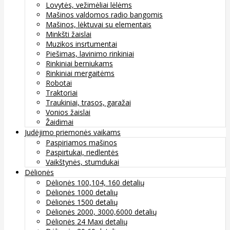
Lovytės, vežimėliai lėlėms
Mašinos valdomos radio bangomis
Mašinos, lėktuvai su elementais
Minkšti žaislai
Muzikos insrtumentai
Piešimas, lavinimo rinkiniai
Rinkiniai berniukams
Rinkiniai mergaitėms
Robotai
Traktoriai
Traukiniai, trasos, garažai
Vonios žaislai
Žaidimai
Judėjimo priemonės vaikams
Paspiriamos mašinos
Paspirtukai, riedlentės
Vaikštynės, stumdukai
Dėlionės
Dėlionės 100,104, 160 detalių
Dėlionės 1000 detalių
Dėlionės 1500 detalių
Dėlionės 2000, 3000,6000 detalių
Dėlionės 24 Maxi detalių