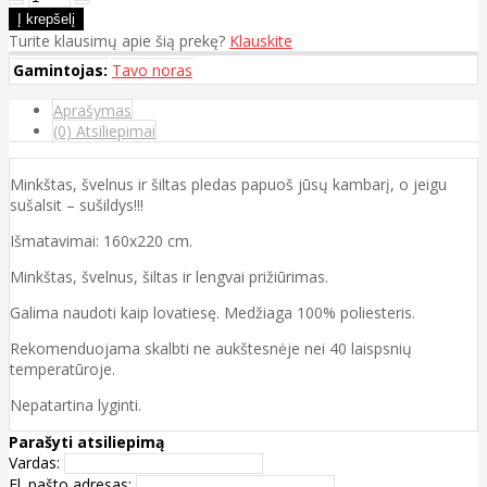
Turite klausimų apie šią prekę?
Klauskite
Gamintojas:
Tavo noras
Aprašymas
(0) Atsiliepimai
Minkštas, švelnus ir šiltas pledas papuoš jūsų kambarį, o jeigu
sušalsit – sušildys!!!
Išmatavimai: 160x220 cm.
Minkštas, švelnus, šiltas ir lengvai prižiūrimas.
Galima naudoti kaip lovatiesę. Medžiaga 100% poliesteris.
Rekomenduojama skalbti ne aukštesnėje nei 40 laispsnių
temperatūroje.
Nepatartina lyginti.
Parašyti atsiliepimą
Vardas:
El. pašto adresas: