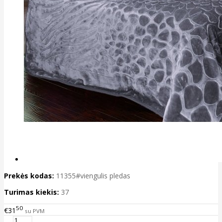
Prekės kodas:
11355#viengulis pledas
Turimas kiekis:
37
50
€31
su PVM