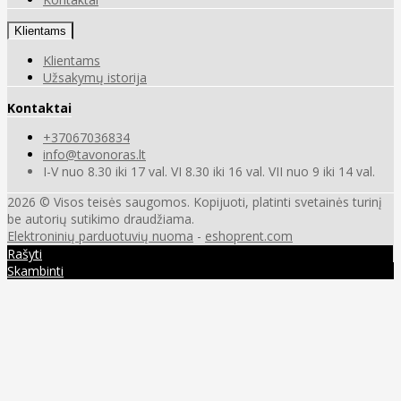
Klientams
Klientams
Užsakymų istorija
Kontaktai
+37067036834
info@tavonoras.lt
I-V nuo 8.30 iki 17 val. VI 8.30 iki 16 val. VII nuo 9 iki 14 val.
2026 © Visos teisės saugomos. Kopijuoti, platinti svetainės turinį
be autorių sutikimo draudžiama.
Elektroninių parduotuvių nuoma
-
eshoprent.com
Rašyti
Skambinti