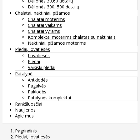
Dėlionės 30,60 detalių
Dėlionės 300, 500 detalių
Chalatai, naktiniai, pižamos
Chalatai moterims
Chalatai vaikams
Chalatai vyrams
Komplektai moterims chalatas su naktiniais
Naktiniai, pižamos moterims
Pledai, lovatiesės
Lovatiesės
Pledai
Vaikiški pledai
Patalynė
Antklodės
Pagalvės
Paklodės
Patalynės komplektai
Rankšluosčiai
Naujienos
Apie mus
Pagrindinis
Pledai, lovatiesės