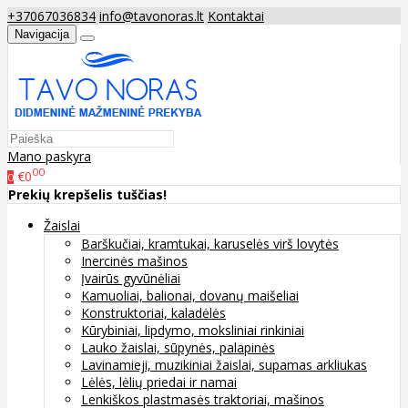
+37067036834
info@tavonoras.lt
Kontaktai
Navigacija
Mano paskyra
00
€0
0
Prekių krepšelis tuščias!
Žaislai
Barškučiai, kramtukai, karuselės virš lovytės
Inercinės mašinos
Įvairūs gyvūnėliai
Kamuoliai, balionai, dovanų maišeliai
Konstruktoriai, kaladėlės
Kūrybiniai, lipdymo, moksliniai rinkiniai
Lauko žaislai, sūpynės, palapinės
Lavinamieji, muzikiniai žaislai, supamas arkliukas
Lėlės, lėlių priedai ir namai
Lenkiškos plastmasės traktoriai, mašinos