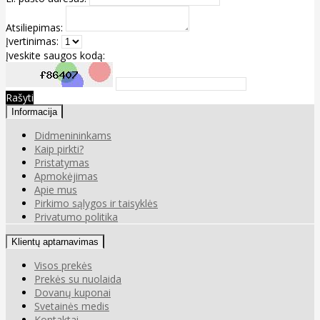
Atsiliepimas:
Įvertinimas:
Įveskite saugos kodą:
Rašyti
Informacija
Didmenininkams
Kaip pirkti?
Pristatymas
Apmokėjimas
Apie mus
Pirkimo sąlygos ir taisyklės
Privatumo politika
Klientų aptarnavimas
Visos prekės
Prekės su nuolaida
Dovanų kuponai
Svetainės medis
Kontaktai