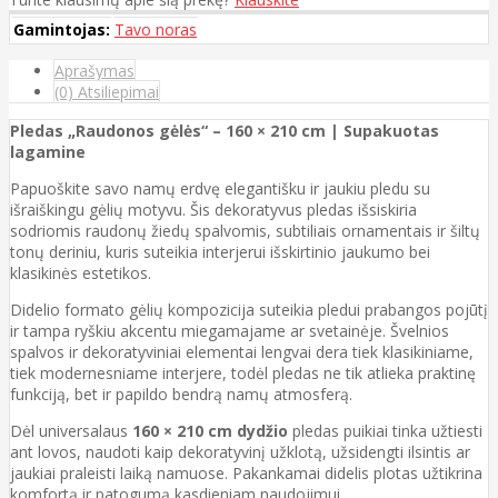
Gamintojas:
Tavo noras
Aprašymas
(0) Atsiliepimai
Pledas „Raudonos gėlės“ – 160 × 210 cm | Supakuotas
lagamine
Papuoškite savo namų erdvę elegantišku ir jaukiu pledu su
išraiškingu gėlių motyvu. Šis dekoratyvus pledas išsiskiria
sodriomis raudonų žiedų spalvomis, subtiliais ornamentais ir šiltų
tonų deriniu, kuris suteikia interjerui išskirtinio jaukumo bei
klasikinės estetikos.
Didelio formato gėlių kompozicija suteikia pledui prabangos pojūtį
ir tampa ryškiu akcentu miegamajame ar svetainėje. Švelnios
spalvos ir dekoratyviniai elementai lengvai dera tiek klasikiniame,
tiek modernesniame interjere, todėl pledas ne tik atlieka praktinę
funkciją, bet ir papildo bendrą namų atmosferą.
Dėl universalaus
160 × 210 cm dydžio
pledas puikiai tinka užtiesti
ant lovos, naudoti kaip dekoratyvinį užklotą, užsidengti ilsintis ar
jaukiai praleisti laiką namuose. Pakankamai didelis plotas užtikrina
komfortą ir patogumą kasdieniam naudojimui.