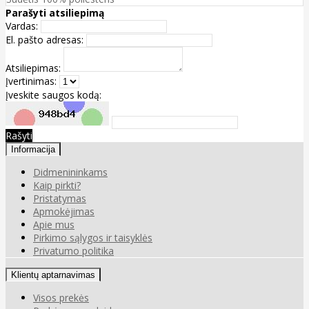
Parašyti atsiliepimą
Vardas:
El. pašto adresas:
Atsiliepimas:
Įvertinimas:
Įveskite saugos kodą:
Rašyti
Informacija
Didmenininkams
Kaip pirkti?
Pristatymas
Apmokėjimas
Apie mus
Pirkimo sąlygos ir taisyklės
Privatumo politika
Klientų aptarnavimas
Visos prekės