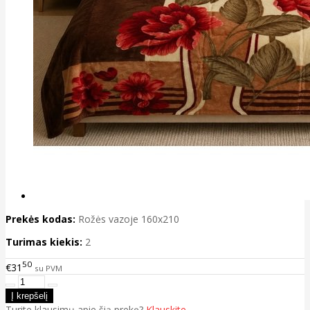
Prekės kodas:
Rožės vazoje 160x210
Turimas kiekis:
2
50
€31
su PVM
Turite klausimų apie šią prekę?
Klauskite