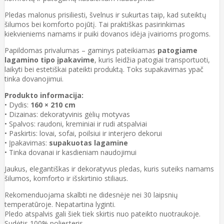
Pledas malonus prisiliesti, švelnus ir sukurtas taip, kad suteiktų
šilumos bei komforto pojūtį. Tai praktiškas pasirinkimas
kiekvieniems namams ir puiki dovanos idėja įvairioms progoms.
Papildomas privalumas – gaminys pateikiamas
patogiame
lagamino tipo įpakavime
, kuris leidžia patogiai transportuoti,
laikyti bei estetiškai pateikti produktą. Toks supakavimas ypač
tinka dovanojimui.
Produkto informacija:
• Dydis:
160 × 210 cm
• Dizainas: dekoratyvinis gėlių motyvas
• Spalvos: raudoni, kreminiai ir rudi atspalviai
• Paskirtis: lovai, sofai, poilsiui ir interjero dekorui
• Įpakavimas:
supakuotas lagamine
• Tinka dovanai ir kasdieniam naudojimui
Jaukus, elegantiškas ir dekoratyvus pledas, kuris suteiks namams
šilumos, komforto ir išskirtinio stiliaus.
Rekomenduojama skalbti ne didesnėje nei 30 laipsnių
temperatūroje. Nepatartina lyginti.
Pledo atspalvis gali šiek tiek skirtis nuo pateikto nuotraukoje.
Sudėtis 100% poliesteris