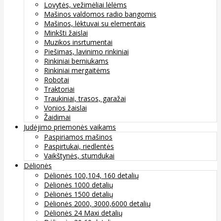
Lovytės, vežimėliai lėlėms
Mašinos valdomos radio bangomis
Mašinos, lėktuvai su elementais
Minkšti žaislai
Muzikos insrtumentai
Piešimas, lavinimo rinkiniai
Rinkiniai berniukams
Rinkiniai mergaitėms
Robotai
Traktoriai
Traukiniai, trasos, garažai
Vonios žaislai
Žaidimai
Judėjimo priemonės vaikams
Paspiriamos mašinos
Paspirtukai, riedlentės
Vaikštynės, stumdukai
Dėlionės
Dėlionės 100,104, 160 detalių
Dėlionės 1000 detalių
Dėlionės 1500 detalių
Dėlionės 2000, 3000,6000 detalių
Dėlionės 24 Maxi detalių