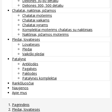
Dėlionės 30,60 detalių
Dėlionės 300, 500 detalių
Chalatai, naktiniai, pižamos
Chalatai moterims
Chalatai vaikams
Chalatai vyrams
Komplektai moterims chalatas su naktiniais
Naktiniai, pižamos moterims
Pledai, lovatiesės
Lovatiesės
Pledai
Vaikiški pledai
Patalynė
Antklodės
Pagalvės
Paklodės
Patalynės komplektai
Rankšluosčiai
Naujienos
Apie mus
Pagrindinis
Pledai, lovatiesės