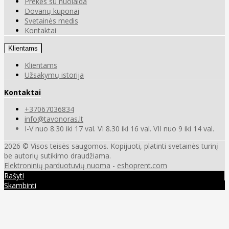
Prekės su nuolaida
Dovanų kuponai
Svetainės medis
Kontaktai
Klientams
Klientams
Užsakymų istorija
Kontaktai
+37067036834
info@tavonoras.lt
I-V nuo 8.30 iki 17 val. VI 8.30 iki 16 val. VII nuo 9 iki 14 val.
2026 © Visos teisės saugomos. Kopijuoti, platinti svetainės turinį
be autorių sutikimo draudžiama.
Elektroninių parduotuvių nuoma
-
eshoprent.com
Rašyti
Skambinti