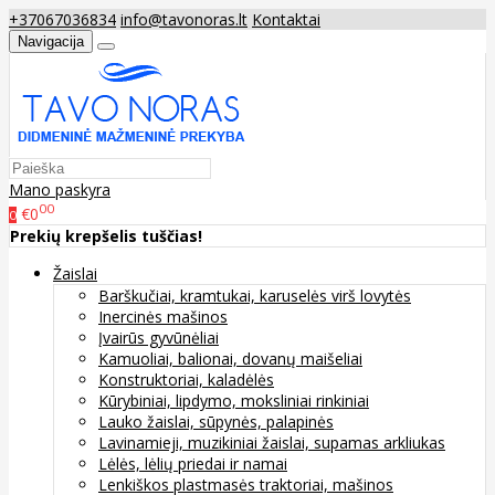
+37067036834
info@tavonoras.lt
Kontaktai
Navigacija
Mano paskyra
00
€0
0
Prekių krepšelis tuščias!
Žaislai
Barškučiai, kramtukai, karuselės virš lovytės
Inercinės mašinos
Įvairūs gyvūnėliai
Kamuoliai, balionai, dovanų maišeliai
Konstruktoriai, kaladėlės
Kūrybiniai, lipdymo, moksliniai rinkiniai
Lauko žaislai, sūpynės, palapinės
Lavinamieji, muzikiniai žaislai, supamas arkliukas
Lėlės, lėlių priedai ir namai
Lenkiškos plastmasės traktoriai, mašinos