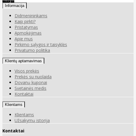
Informacija
Didmenininkams
Kaip pirkti?
Pristatymas
Apmokėjimas
Apie mus
Pirkimo sąlygos ir taisyklės
Privatumo politika
Klientų aptarnavimas
Visos prekės
Prekės su nuolaida
Dovanų kuponai
Svetainės medis
Kontaktai
Klientams
Klientams
Užsakymų istorija
Kontaktai