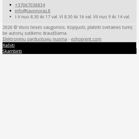
+37067036834
info@tavonoras.lt
I-V nuo 8.30 iki 17 val. VI 8.30 iki 16 val. VII nuo 9 iki 14 val.
2026 © Visos teisės saugomos. Kopijuoti, platinti svetainės turinį
be autorių sutikimo draudžiama.
Elektroninių parduotuvių nuoma
-
eshoprent.com
Rašyti
Skambinti