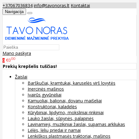
+37067036834
info@tavonoras.lt
Kontaktai
Navigacija
Mano paskyra
00
€0
0
Prekių krepšelis tuščias!
Žaislai
Barškučiai, kramtukai, karuselės virš lovytės
Inercinės mašinos
Įvairūs gyvūnėliai
Kamuoliai, balionai, dovanų maišeliai
Konstruktoriai, kaladėlės
Kūrybiniai, lipdymo, moksliniai rinkiniai
Lauko žaislai, sūpynės, palapinės
Lavinamieji, muzikiniai žaislai, supamas arkliukas
Lėlės, lėlių priedai ir namai
Lenkiškos plastmasės traktoriai, mašinos