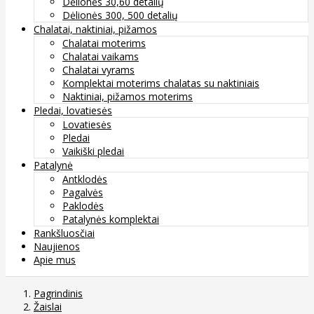
Dėlionės 30,60 detalių
Dėlionės 300, 500 detalių
Chalatai, naktiniai, pižamos
Chalatai moterims
Chalatai vaikams
Chalatai vyrams
Komplektai moterims chalatas su naktiniais
Naktiniai, pižamos moterims
Pledai, lovatiesės
Lovatiesės
Pledai
Vaikiški pledai
Patalynė
Antklodės
Pagalvės
Paklodės
Patalynės komplektai
Rankšluosčiai
Naujienos
Apie mus
Pagrindinis
Žaislai