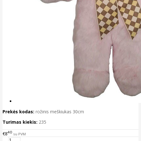
Prekės kodas:
rožinis meškiukas 30cm
Turimas kiekis:
235
40
€8
su PVM