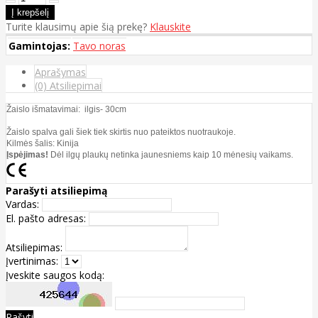
Turite klausimų apie šią prekę?
Klauskite
Gamintojas:
Tavo noras
Aprašymas
(0) Atsiliepimai
Žaislo išmatavimai: ilgis- 30cm
Žaislo spalva gali šiek tiek skirtis nuo pateiktos nuotraukoje.
Kilmės šalis: Kinija
Įspėjimas!
Dėl ilgų plaukų netinka jaunesniems kaip 10 mėnesių vaikams.
Parašyti atsiliepimą
Vardas:
El. pašto adresas:
Atsiliepimas:
Įvertinimas:
Įveskite saugos kodą:
Rašyti