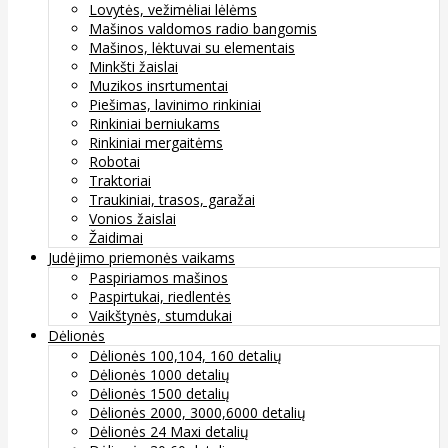
Lovytės, vežimėliai lėlėms
Mašinos valdomos radio bangomis
Mašinos, lėktuvai su elementais
Minkšti žaislai
Muzikos insrtumentai
Piešimas, lavinimo rinkiniai
Rinkiniai berniukams
Rinkiniai mergaitėms
Robotai
Traktoriai
Traukiniai, trasos, garažai
Vonios žaislai
Žaidimai
Judėjimo priemonės vaikams
Paspiriamos mašinos
Paspirtukai, riedlentės
Vaikštynės, stumdukai
Dėlionės
Dėlionės 100,104, 160 detalių
Dėlionės 1000 detalių
Dėlionės 1500 detalių
Dėlionės 2000, 3000,6000 detalių
Dėlionės 24 Maxi detalių