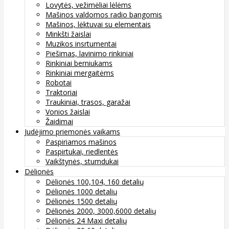
Lovytės, vežimėliai lėlėms
Mašinos valdomos radio bangomis
Mašinos, lėktuvai su elementais
Minkšti žaislai
Muzikos insrtumentai
Piešimas, lavinimo rinkiniai
Rinkiniai berniukams
Rinkiniai mergaitėms
Robotai
Traktoriai
Traukiniai, trasos, garažai
Vonios žaislai
Žaidimai
Judėjimo priemonės vaikams
Paspiriamos mašinos
Paspirtukai, riedlentės
Vaikštynės, stumdukai
Dėlionės
Dėlionės 100,104, 160 detalių
Dėlionės 1000 detalių
Dėlionės 1500 detalių
Dėlionės 2000, 3000,6000 detalių
Dėlionės 24 Maxi detalių