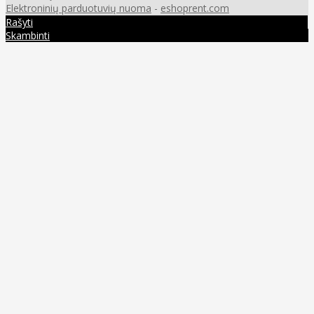
Elektroninių parduotuvių nuoma
-
eshoprent.com
Rašyti
Skambinti