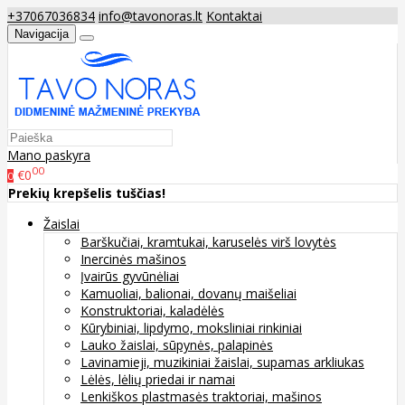
+37067036834
info@tavonoras.lt
Kontaktai
Navigacija
Mano paskyra
00
€0
0
Prekių krepšelis tuščias!
Žaislai
Barškučiai, kramtukai, karuselės virš lovytės
Inercinės mašinos
Įvairūs gyvūnėliai
Kamuoliai, balionai, dovanų maišeliai
Konstruktoriai, kaladėlės
Kūrybiniai, lipdymo, moksliniai rinkiniai
Lauko žaislai, sūpynės, palapinės
Lavinamieji, muzikiniai žaislai, supamas arkliukas
Lėlės, lėlių priedai ir namai
Lenkiškos plastmasės traktoriai, mašinos