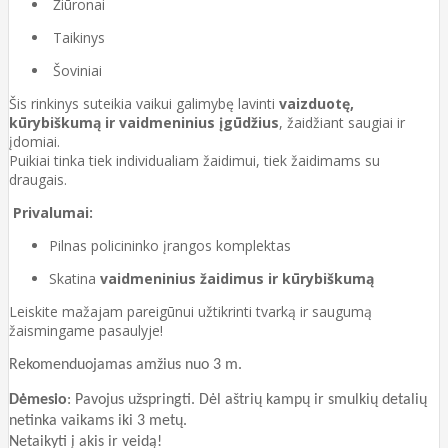
Žiūronai
Taikinys
Šoviniai
Šis rinkinys suteikia vaikui galimybę lavinti
vaizduotę,
kūrybiškumą ir vaidmeninius įgūdžius
, žaidžiant saugiai ir
įdomiai.
Puikiai tinka tiek individualiam žaidimui, tiek žaidimams su
draugais.
Privalumai:
Pilnas policininko įrangos komplektas
Skatina
vaidmeninius žaidimus ir kūrybiškumą
Leiskite mažajam pareigūnui užtikrinti tvarką ir saugumą
žaismingame pasaulyje!
Rekomenduojamas amžius nuo 3 m.
Dėmesio
: Pavojus užspringti. Dėl aštrių kampų ir smulkių detalių
netinka vaikams iki 3 metų.
Netaikyti į akis ir veidą!