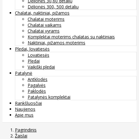
Dėlionės 30,60 detalių
Dėlionės 300, 500 detalių
Chalatai, naktiniai, pižamos
Chalatai moterims
Chalatai vaikams
Chalatai vyrams
Komplektai moterims chalatas su naktiniais
Naktiniai, pižamos moterims
Pledai, lovatiesės
Lovatiesės
Pledai
Vaikiški pledai
Patalynė
Antklodės
Pagalvės
Paklodės
Patalynės komplektai
Rankšluosčiai
Naujienos
Apie mus
Pagrindinis
Žaislai