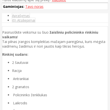
Gamintojas:
Tavo noras
Aprašymas
(0) Atsiliepimai
Pasiruoškite veiksmui su šiuo
žaisliniu policininko rinkiniu
vaikams
!
Tai pilnas įrangos komplektas mažajam pareigūnui, kuris mėgsta
vaidmenų žaidimus ir nori jaustis kaip tikras herojus.
Rinkinį sudaro:
2 šautuvai
Racija
Antrankiai
2 granatos
Policininko ženkliukas
Laikrodis