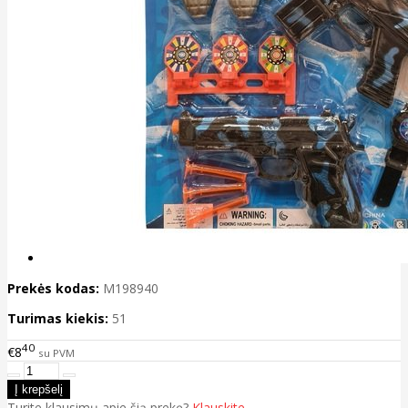
Prekės kodas:
M198940
Turimas kiekis:
51
40
€8
su PVM
Turite klausimų apie šią prekę?
Klauskite