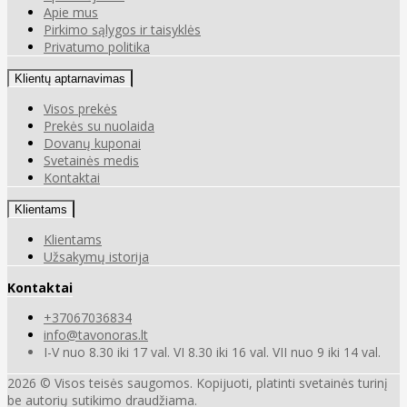
Apie mus
Pirkimo sąlygos ir taisyklės
Privatumo politika
Klientų aptarnavimas
Visos prekės
Prekės su nuolaida
Dovanų kuponai
Svetainės medis
Kontaktai
Klientams
Klientams
Užsakymų istorija
Kontaktai
+37067036834
info@tavonoras.lt
I-V nuo 8.30 iki 17 val. VI 8.30 iki 16 val. VII nuo 9 iki 14 val.
2026 © Visos teisės saugomos. Kopijuoti, platinti svetainės turinį
be autorių sutikimo draudžiama.