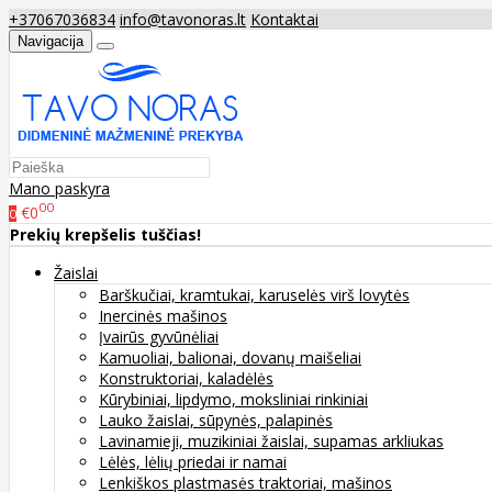
+37067036834
info@tavonoras.lt
Kontaktai
Navigacija
Mano paskyra
00
€0
0
Prekių krepšelis tuščias!
Žaislai
Barškučiai, kramtukai, karuselės virš lovytės
Inercinės mašinos
Įvairūs gyvūnėliai
Kamuoliai, balionai, dovanų maišeliai
Konstruktoriai, kaladėlės
Kūrybiniai, lipdymo, moksliniai rinkiniai
Lauko žaislai, sūpynės, palapinės
Lavinamieji, muzikiniai žaislai, supamas arkliukas
Lėlės, lėlių priedai ir namai
Lenkiškos plastmasės traktoriai, mašinos