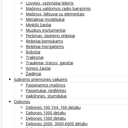
Lovytės, vežimėliai lėlėms
Mašinos valdomos radio bangomis
Mašinos, lėktuvai su elementais
Metaliniai modeliukai
Minkšti žaislai
Muzikos insrtumentai
Piešimas, lavinimo rinkiniai
Rinkiniai berniukams
Rinkiniai mergaitėms
Robotai
Traktoriai
Traukiniai, trasos, garažai
Vonios žaislai
Žaidimai
Judėjimo priemonės vaikams
Paspiriamos mašinos
Paspirtukai, riedlentės
Vaikštynės, stumdukai
Dėlionės
Dėlionės 100,104, 160 detalių
Dėlionės 1000 detalių
Dėlionės 1500 detalių
Dėlionės 2000, 3000,6000 detalių