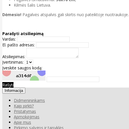
Kilmės šalis Lietuva.
Dėmesio!
Pagalvės atspalvis gali skirtis nuo pateiktoje nuotraukoje.
Parašyti atsiliepimą
Vardas:
El. pašto adresas:
Atsiliepimas:
Įvertinimas:
Įveskite saugos kodą:
Rašyti
Informacija
Didmenininkams
Kaip pirkti?
Pristatymas
Apmokėjimas
Apie mus
Pirkimo sąlygos ir taisyklės