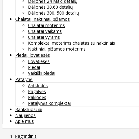
Dėlionės 24 Maxi detalių
Dėlionės 30,60 detalių
Dėlionės 300, 500 detalių
Chalatai, naktiniai, pižamos
Chalatai moterims
Chalatai vaikams
Chalatai vyrams
Komplektai moterims chalatas su naktiniais
Naktiniai, pižamos moterims
Pledai, lovatiesės
Lovatiesės
Pledai
Vaikiški pledai
Patalynė
Antklodės
Pagalvės
Paklodės
Patalynės komplektai
Rankšluosčiai
Naujienos
Apie mus
Pagrindinis