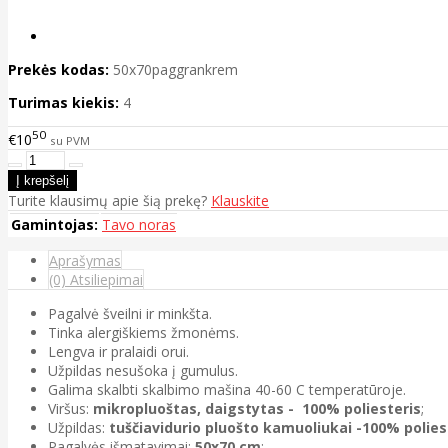
Prekės kodas:
50x70paggrankrem
Turimas kiekis:
4
50
€10
su PVM
Turite klausimų apie šią prekę?
Klauskite
Gamintojas:
Tavo noras
Aprašymas
(0) Atsiliepimai
Pagalvė šveilni ir minkšta.
Tinka alergiškiems žmonėms.
Lengva ir pralaidi orui.
Užpildas nesušoka į gumulus.
Galima skalbti skalbimo mašina 40-60 C temperatūroje.
Viršus:
mikropluoštas, daigstytas - 100% poliesteris
;
Užpildas:
tuščiavidurio pluošto kamuoliukai -100% polie
Pagalvės išmatavimai:
50x70 cm
;