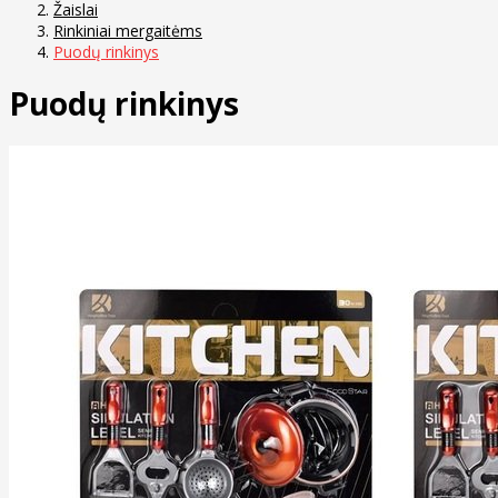
Žaislai
Rinkiniai mergaitėms
Puodų rinkinys
Puodų rinkinys