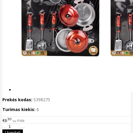
Prekės kodas:
S398275
Turimas kiekis:
6
30
€6
su PVM