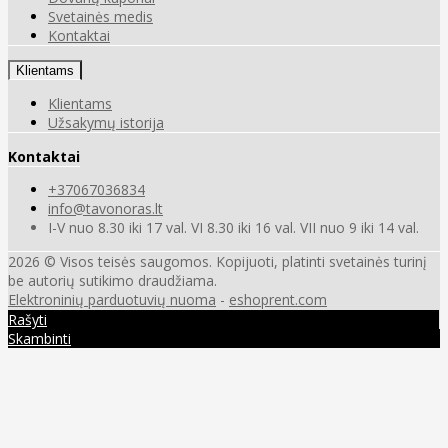
Svetainės medis
Kontaktai
Klientams
Klientams
Užsakymų istorija
Kontaktai
+37067036834
info@tavonoras.lt
I-V nuo 8.30 iki 17 val. VI 8.30 iki 16 val. VII nuo 9 iki 14 val.
2026 © Visos teisės saugomos. Kopijuoti, platinti svetainės turinį
be autorių sutikimo draudžiama.
Elektroninių parduotuvių nuoma
-
eshoprent.com
Rašyti
Skambinti