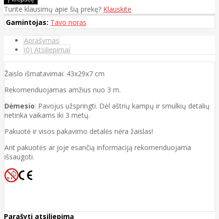
Turite klausimų apie šią prekę?
Klauskite
Gamintojas:
Tavo noras
Aprašymas
(0) Atsiliepimai
Žaislo išmatavimai: 43x29x7 cm
Rekomenduojamas amžius nuo 3 m.
Dėmesio
: Pavojus užspringti. Dėl aštrių kampų ir smulkių detalių
netinka vaikams iki 3 metų.
Pakuotė ir visos pakavimo detalės nėra žaislas!
Ant pakuotės ar joje esančią informaciją rekomenduojama
išsaugoti.
Parašyti atsiliepimą