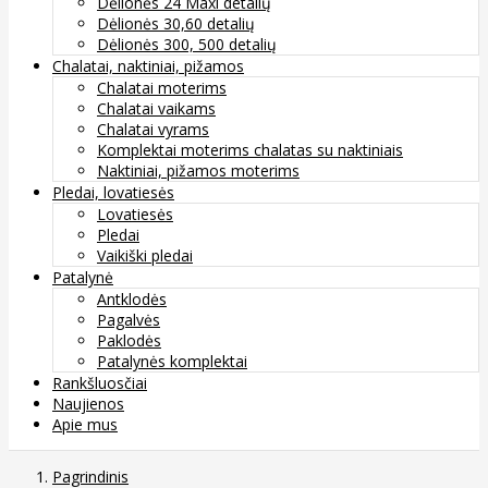
Dėlionės 24 Maxi detalių
Dėlionės 30,60 detalių
Dėlionės 300, 500 detalių
Chalatai, naktiniai, pižamos
Chalatai moterims
Chalatai vaikams
Chalatai vyrams
Komplektai moterims chalatas su naktiniais
Naktiniai, pižamos moterims
Pledai, lovatiesės
Lovatiesės
Pledai
Vaikiški pledai
Patalynė
Antklodės
Pagalvės
Paklodės
Patalynės komplektai
Rankšluosčiai
Naujienos
Apie mus
Pagrindinis