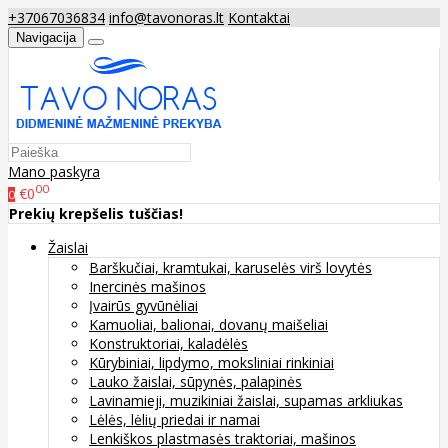
+37067036834
info@tavonoras.lt
Kontaktai
Navigacija
Mano paskyra
00
€0
0
Prekių krepšelis tuščias!
Žaislai
Barškučiai, kramtukai, karuselės virš lovytės
Inercinės mašinos
Įvairūs gyvūnėliai
Kamuoliai, balionai, dovanų maišeliai
Konstruktoriai, kaladėlės
Kūrybiniai, lipdymo, moksliniai rinkiniai
Lauko žaislai, sūpynės, palapinės
Lavinamieji, muzikiniai žaislai, supamas arkliukas
Lėlės, lėlių priedai ir namai
Lenkiškos plastmasės traktoriai, mašinos