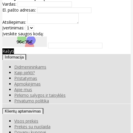
Vardas:
El. pašto adresas:
Atsiliepimas:
Įvertinimas:
Įveskite saugos kodą:
Rašyti
Informacija
Didmenininkams
Kaip pirkti?
Pristatymas
Apmokėjimas
Apie mus
Pirkimo sąlygos ir taisyklės
Privatumo politika
Klientų aptarnavimas
Visos prekės
Prekės su nuolaida
Dovanų kuponai