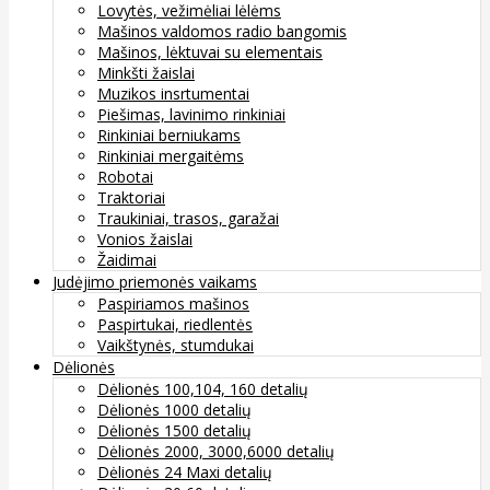
Lovytės, vežimėliai lėlėms
Mašinos valdomos radio bangomis
Mašinos, lėktuvai su elementais
Minkšti žaislai
Muzikos insrtumentai
Piešimas, lavinimo rinkiniai
Rinkiniai berniukams
Rinkiniai mergaitėms
Robotai
Traktoriai
Traukiniai, trasos, garažai
Vonios žaislai
Žaidimai
Judėjimo priemonės vaikams
Paspiriamos mašinos
Paspirtukai, riedlentės
Vaikštynės, stumdukai
Dėlionės
Dėlionės 100,104, 160 detalių
Dėlionės 1000 detalių
Dėlionės 1500 detalių
Dėlionės 2000, 3000,6000 detalių
Dėlionės 24 Maxi detalių