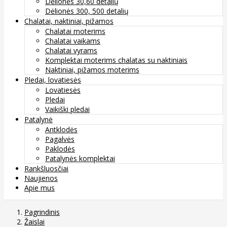
Dėlionės 30,60 detalių
Dėlionės 300, 500 detalių
Chalatai, naktiniai, pižamos
Chalatai moterims
Chalatai vaikams
Chalatai vyrams
Komplektai moterims chalatas su naktiniais
Naktiniai, pižamos moterims
Pledai, lovatiesės
Lovatiesės
Pledai
Vaikiški pledai
Patalynė
Antklodės
Pagalvės
Paklodės
Patalynės komplektai
Rankšluosčiai
Naujienos
Apie mus
Pagrindinis
Žaislai