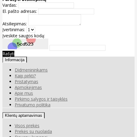
Vardas:
El. pašto adresas:
Atsiliepimas:
Įvertinimas:
Įveskite saugos kodą:
Rašyti
Informacija
Didmenininkams
Kaip pirkti?
Pristatymas
Apmokėjimas
Apie mus
Pirkimo sąlygos ir taisyklės
Privatumo politika
Klientų aptarnavimas
Visos prekės
Prekės su nuolaida