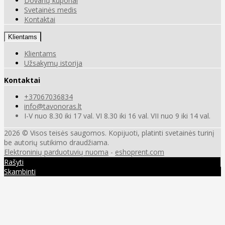
Dovanų kuponai
Svetainės medis
Kontaktai
Klientams
Klientams
Užsakymų istorija
Kontaktai
+37067036834
info@tavonoras.lt
I-V nuo 8.30 iki 17 val. VI 8.30 iki 16 val. VII nuo 9 iki 14 val.
2026 © Visos teisės saugomos. Kopijuoti, platinti svetainės turinį
be autorių sutikimo draudžiama.
Elektroninių parduotuvių nuoma
-
eshoprent.com
Rašyti
Skambinti