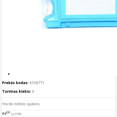
Prekės kodas:
K558771
Turimas kiekis:
6
Yra tik rožinės spalvos
00
€4
su PVM