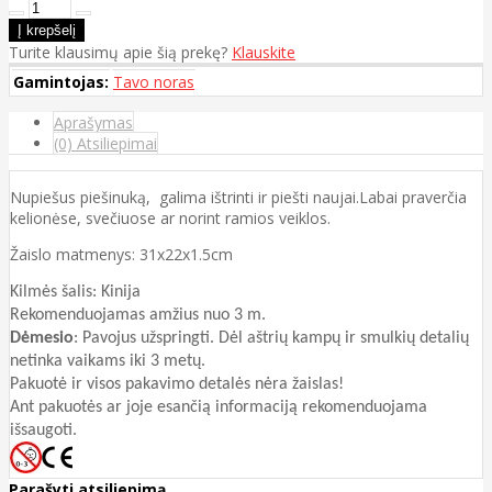
Turite klausimų apie šią prekę?
Klauskite
Gamintojas:
Tavo noras
Aprašymas
(0) Atsiliepimai
Nupiešus piešinuką, galima ištrinti ir piešti naujai.Labai praverčia
kelionėse, svečiuose ar norint ramios veiklos.
Žaislo matmenys: 31x22x1.5cm
Kilmės šalis: Kinija
Rekomenduojamas amžius nuo 3 m.
Dėmesio
: Pavojus užspringti. Dėl aštrių kampų ir smulkių detalių
netinka vaikams iki 3 metų.
Pakuotė ir visos pakavimo detalės nėra žaislas!
Ant pakuotės ar joje esančią informaciją rekomenduojama
išsaugoti.
Parašyti atsiliepimą