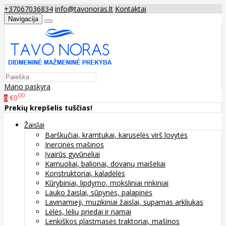
+37067036834
info@tavonoras.lt
Kontaktai
Navigacija
Mano paskyra
00
€0
0
Prekių krepšelis tuščias!
Žaislai
Barškučiai, kramtukai, karuselės virš lovytės
Inercinės mašinos
Įvairūs gyvūnėliai
Kamuoliai, balionai, dovanų maišeliai
Konstruktoriai, kaladėlės
Kūrybiniai, lipdymo, moksliniai rinkiniai
Lauko žaislai, sūpynės, palapinės
Lavinamieji, muzikiniai žaislai, supamas arkliukas
Lėlės, lėlių priedai ir namai
Lenkiškos plastmasės traktoriai, mašinos