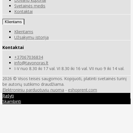
Dovanų kuponai
Svetainės medis
Kontaktai
Klientams
Klientams
Užsakymų istorija
Kontaktai
+37067036834
info@tavonoras.lt
I-V nuo 8.30 iki 17 val. VI 8.30 iki 16 val. VII nuo 9 iki 14 val.
2026 © Visos teisės saugomos. Kopijuoti, platinti svetainės turinį
be autorių sutikimo draudžiama.
Elektroninių parduotuvių nuoma
-
eshoprent.com
Rašyti
Skambinti