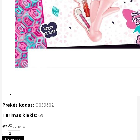
Prekės kodas:
O039602
Turimas kiekis:
69
00
€3
su PVM