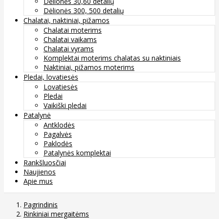
Dėlionės 30,60 detalių
Dėlionės 300, 500 detalių
Chalatai, naktiniai, pižamos
Chalatai moterims
Chalatai vaikams
Chalatai vyrams
Komplektai moterims chalatas su naktiniais
Naktiniai, pižamos moterims
Pledai, lovatiesės
Lovatiesės
Pledai
Vaikiški pledai
Patalynė
Antklodės
Pagalvės
Paklodės
Patalynės komplektai
Rankšluosčiai
Naujienos
Apie mus
Pagrindinis
Rinkiniai mergaitėms