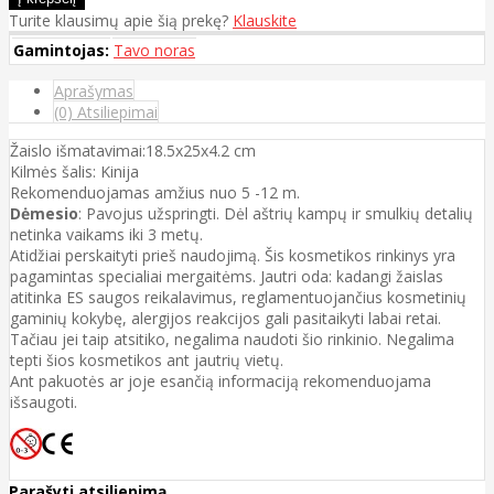
Turite klausimų apie šią prekę?
Klauskite
Gamintojas:
Tavo noras
Aprašymas
(0) Atsiliepimai
Žaislo išmatavimai:18.5x25x4.2 cm
Kilmės šalis: Kinija
Rekomenduojamas amžius nuo 5 -12 m.
Dėmesio
: Pavojus užspringti. Dėl aštrių kampų ir smulkių detalių
netinka vaikams iki 3 metų.
Atidžiai perskaityti prieš naudojimą. Šis kosmetikos rinkinys yra
pagamintas specialiai mergaitėms. Jautri oda: kadangi žaislas
atitinka ES saugos reikalavimus, reglamentuojančius kosmetinių
gaminių kokybę, alergijos reakcijos gali pasitaikyti labai retai.
Tačiau jei taip atsitiko, negalima naudoti šio rinkinio. Negalima
tepti šios kosmetikos ant jautrių vietų.
Ant pakuotės ar joje esančią informaciją rekomenduojama
išsaugoti.
Parašyti atsiliepimą