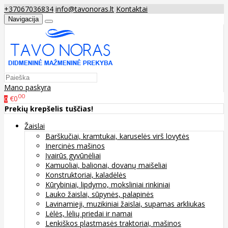
+37067036834
info@tavonoras.lt
Kontaktai
Navigacija
Mano paskyra
00
€0
0
Prekių krepšelis tuščias!
Žaislai
Barškučiai, kramtukai, karuselės virš lovytės
Inercinės mašinos
Įvairūs gyvūnėliai
Kamuoliai, balionai, dovanų maišeliai
Konstruktoriai, kaladėlės
Kūrybiniai, lipdymo, moksliniai rinkiniai
Lauko žaislai, sūpynės, palapinės
Lavinamieji, muzikiniai žaislai, supamas arkliukas
Lėlės, lėlių priedai ir namai
Lenkiškos plastmasės traktoriai, mašinos