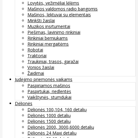
Lovytės, vežimėliai lėlėms
Mašinos valdomos radio bangomis
Mašinos, lėktuvai su elementais
Minkšti žaislai
Muzikos insrtumentai
Piešimas, lavinimo rinkiniai
Rinkiniai berniukams
Rinkiniai mergaitėms
Robotai
Traktoriai
Traukiniai, trasos, garažai
Vonios žaislai
Žaidimai
Judėjimo priemonės vaikams
Paspiriamos mašinos
Paspirtukai, riedlentės
Vaikštynės, stumdukai
Dėlionės
Dėlionės 100,104, 160 detalių
Dėlionės 1000 detalių
Dėlionės 1500 detalių
Dėlionės 2000, 3000,6000 detalių
Dėlionės 24 Maxi detalių