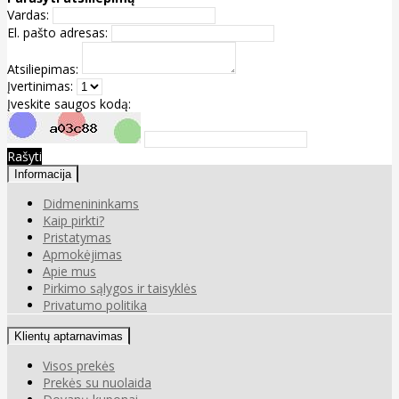
Vardas:
El. pašto adresas:
Atsiliepimas:
Įvertinimas:
Įveskite saugos kodą:
Rašyti
Informacija
Didmenininkams
Kaip pirkti?
Pristatymas
Apmokėjimas
Apie mus
Pirkimo sąlygos ir taisyklės
Privatumo politika
Klientų aptarnavimas
Visos prekės
Prekės su nuolaida