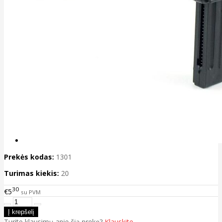
Prekės kodas:
1301
Turimas kiekis:
20
30
€5
su PVM
Turite klausimų apie šią prekę?
Klauskite