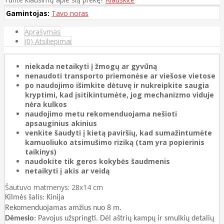
Gamintojas:
Tavo noras
Aprašymas
(0) Atsiliepimai
niekada netaikyti į žmogų ar gyvūną
nenaudoti transporto priemonėse ar viešose vietose
po naudojimo išimkite dėtuvę ir nukreipkite saugia
kryptimi, kad įsitikintumėte, jog mechanizmo viduje
nėra kulkos
naudojimo metu rekomenduojama nešioti
apsauginius akinius
venkite šaudyti į kietą paviršių, kad sumažintumėte
kamuoliuko atsimušimo riziką (tam yra popierinis
taikinys)
naudokite tik geros kokybės šaudmenis
netaikyti į akis ar veidą
Šautuvo matmenys: 28x14 cm
Kilmės šalis: Kinija
Rekomenduojamas amžius nuo 8 m.
Dėmesio
: Pavojus užspringti. Dėl aštrių kampų ir smulkių detalių