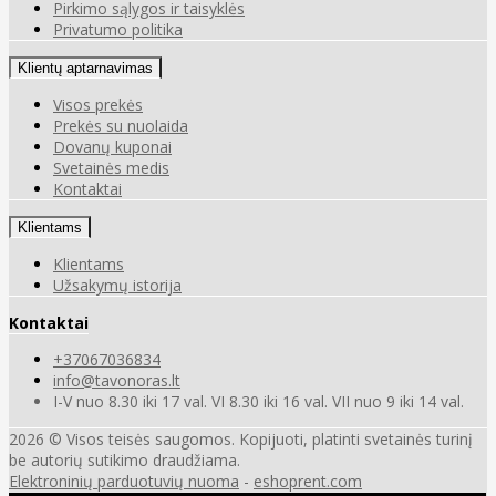
Pirkimo sąlygos ir taisyklės
Privatumo politika
Klientų aptarnavimas
Visos prekės
Prekės su nuolaida
Dovanų kuponai
Svetainės medis
Kontaktai
Klientams
Klientams
Užsakymų istorija
Kontaktai
+37067036834
info@tavonoras.lt
I-V nuo 8.30 iki 17 val. VI 8.30 iki 16 val. VII nuo 9 iki 14 val.
2026 © Visos teisės saugomos. Kopijuoti, platinti svetainės turinį
be autorių sutikimo draudžiama.
Elektroninių parduotuvių nuoma
-
eshoprent.com