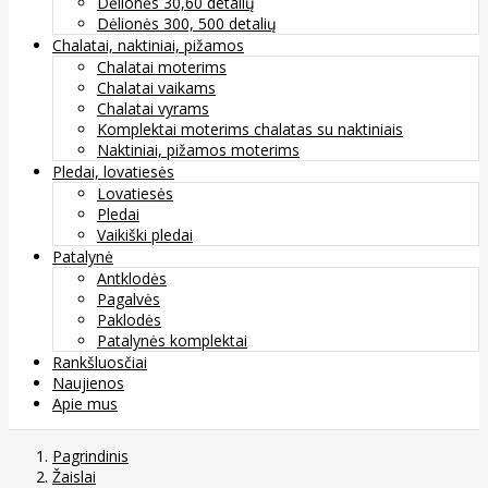
Dėlionės 30,60 detalių
Dėlionės 300, 500 detalių
Chalatai, naktiniai, pižamos
Chalatai moterims
Chalatai vaikams
Chalatai vyrams
Komplektai moterims chalatas su naktiniais
Naktiniai, pižamos moterims
Pledai, lovatiesės
Lovatiesės
Pledai
Vaikiški pledai
Patalynė
Antklodės
Pagalvės
Paklodės
Patalynės komplektai
Rankšluosčiai
Naujienos
Apie mus
Pagrindinis
Žaislai