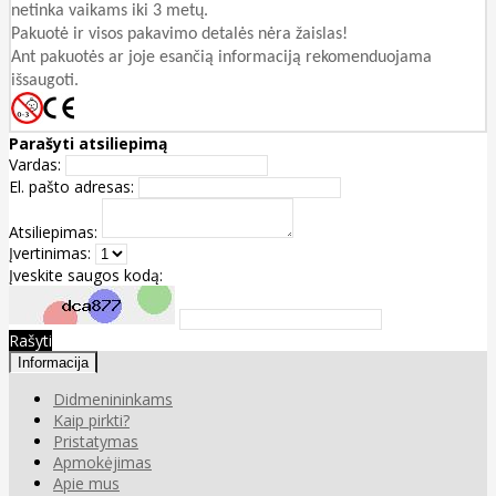
netinka vaikams iki 3 metų.
Pakuotė ir visos pakavimo detalės nėra žaislas!
Ant pakuotės ar joje esančią informaciją rekomenduojama
išsaugoti.
Parašyti atsiliepimą
Vardas:
El. pašto adresas:
Atsiliepimas:
Įvertinimas:
Įveskite saugos kodą:
Rašyti
Informacija
Didmenininkams
Kaip pirkti?
Pristatymas
Apmokėjimas
Apie mus