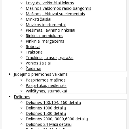
Lovytės, vežimėliai lėlėms
Mašinos valdomos radio bangomis
Mašinos, lėktuvai su elementais
Minkšti žaislai
Muzikos insrtumentai
Piešimas, lavinimo rinkiniai
Rinkiniai berniukams
Rinkiniai mergaitėms
Robotai
Traktoriai
Traukiniai, trasos, garažai
Vonios žaislai
Žaidimai
Judėjimo priemonės vaikams
Paspiriamos mašinos
Paspirtukai, riedlentės
Vaikštynės, stumdukai
Dėlionės
Dėlionės 100,104, 160 detalių
Dėlionės 1000 detalių
Dėlionės 1500 detalių
Dėlionės 2000, 3000,6000 detalių
Dėlionės 24 Maxi detalių