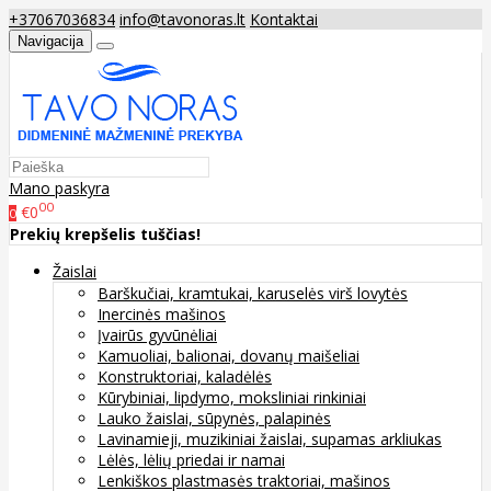
+37067036834
info@tavonoras.lt
Kontaktai
Navigacija
Mano paskyra
00
€0
0
Prekių krepšelis tuščias!
Žaislai
Barškučiai, kramtukai, karuselės virš lovytės
Inercinės mašinos
Įvairūs gyvūnėliai
Kamuoliai, balionai, dovanų maišeliai
Konstruktoriai, kaladėlės
Kūrybiniai, lipdymo, moksliniai rinkiniai
Lauko žaislai, sūpynės, palapinės
Lavinamieji, muzikiniai žaislai, supamas arkliukas
Lėlės, lėlių priedai ir namai
Lenkiškos plastmasės traktoriai, mašinos