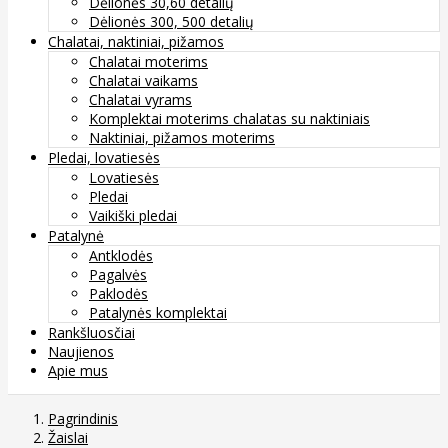
Dėlionės 30,60 detalių
Dėlionės 300, 500 detalių
Chalatai, naktiniai, pižamos
Chalatai moterims
Chalatai vaikams
Chalatai vyrams
Komplektai moterims chalatas su naktiniais
Naktiniai, pižamos moterims
Pledai, lovatiesės
Lovatiesės
Pledai
Vaikiški pledai
Patalynė
Antklodės
Pagalvės
Paklodės
Patalynės komplektai
Rankšluosčiai
Naujienos
Apie mus
Pagrindinis
Žaislai