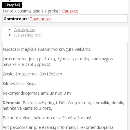
Turite klausimų apie šią prekę?
Klauskite
Gamintojas:
Tavo noras
Aprašymas
(0) Atsiliepimai
Nuostabi magiška spalvinimo knygutė vaikams.
Jums nereikia jokių pieštukų, žymeklių ar dažų, kad knygos
paveikslėliai taptų spalvoti.
Žaislo išmatavimai: 30x17x2 cm
Kilmės šalis: Kinija
Rekomenduojamas amžius nuo 3 m.
Dėmesio
: Pavojus užspringti. Dėl aštrių kampų ir smulkių detalių
netinka vaikams iki 3 metų.
Pakuotė ir visos pakavimo detalės nėra žaislas!
Ant pakuotės ar joje esančią informaciją rekomenduojama