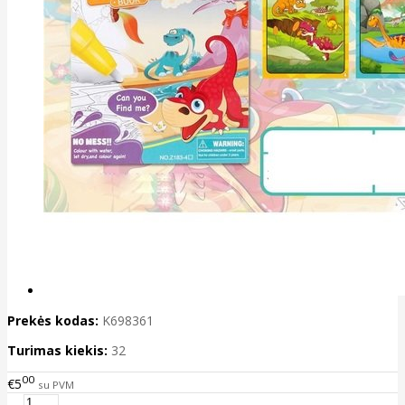
Prekės kodas:
K698361
Turimas kiekis:
32
00
€5
su PVM