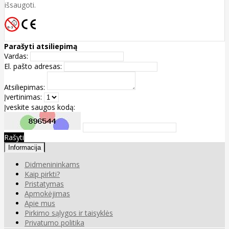
išsaugoti.
Parašyti atsiliepimą
Vardas:
El. pašto adresas:
Atsiliepimas:
Įvertinimas:
Įveskite saugos kodą:
Rašyti
Informacija
Didmenininkams
Kaip pirkti?
Pristatymas
Apmokėjimas
Apie mus
Pirkimo sąlygos ir taisyklės
Privatumo politika