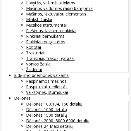
Lovytės, vežimėliai lėlėms
Mašinos valdomos radio bangomis
Mašinos, lėktuvai su elementais
Minkšti žaislai
Muzikos insrtumentai
Piešimas, lavinimo rinkiniai
Rinkiniai berniukams
Rinkiniai mergaitėms
Robotai
Traktoriai
Traukiniai, trasos, garažai
Vonios žaislai
Žaidimai
Judėjimo priemonės vaikams
Paspiriamos mašinos
Paspirtukai, riedlentės
Vaikštynės, stumdukai
Dėlionės
Dėlionės 100,104, 160 detalių
Dėlionės 1000 detalių
Dėlionės 1500 detalių
Dėlionės 2000, 3000,6000 detalių
Dėlionės 24 Maxi detalių