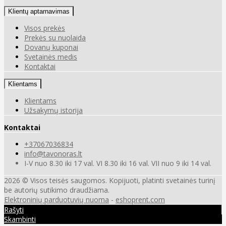
Klientų aptarnavimas
Visos prekės
Prekės su nuolaida
Dovanų kuponai
Svetainės medis
Kontaktai
Klientams
Klientams
Užsakymų istorija
Kontaktai
+37067036834
info@tavonoras.lt
I-V nuo 8.30 iki 17 val. VI 8.30 iki 16 val. VII nuo 9 iki 14 val.
2026 © Visos teisės saugomos. Kopijuoti, platinti svetainės turinį
be autorių sutikimo draudžiama.
Elektroninių parduotuvių nuoma
-
eshoprent.com
Rašyti
Skambinti