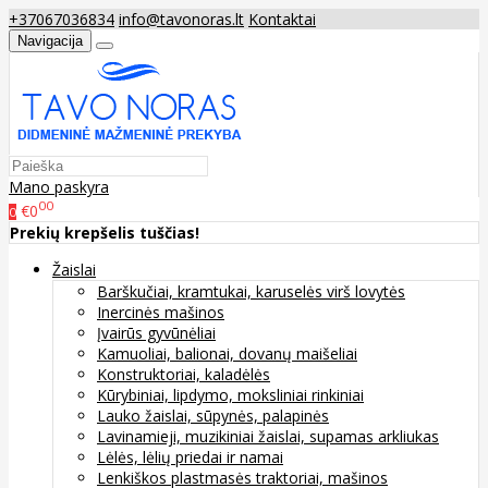
+37067036834
info@tavonoras.lt
Kontaktai
Navigacija
Mano paskyra
00
€0
0
Prekių krepšelis tuščias!
Žaislai
Barškučiai, kramtukai, karuselės virš lovytės
Inercinės mašinos
Įvairūs gyvūnėliai
Kamuoliai, balionai, dovanų maišeliai
Konstruktoriai, kaladėlės
Kūrybiniai, lipdymo, moksliniai rinkiniai
Lauko žaislai, sūpynės, palapinės
Lavinamieji, muzikiniai žaislai, supamas arkliukas
Lėlės, lėlių priedai ir namai
Lenkiškos plastmasės traktoriai, mašinos