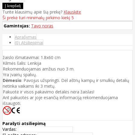
Turite klausimų apie šią prekę?
Klauskite
Ši prekė turi minimalų pirkimo kiekį 5
Gamintojas:
Tavo noras
Aprašymas
(0) Atsiliepimai
žaislo išmatavimai: 1.8x60 cm
Kilmės šalis: Lenkija
Rekomenduojamas amžius nuo 3 m.
Yra įvairių spalvų.
Dėmesio
: Pavojus užspringti. Dėl aštrių kampų ir smulkių detalių
netinka vaikams iki 3 metų.
Pakuotė ir visos pakavimo detalės nėra žaislas!
Ant pakuotės ar joje esančią informaciją rekomenduojama
išsaugoti.
Parašyti atsiliepimą
Vardas: