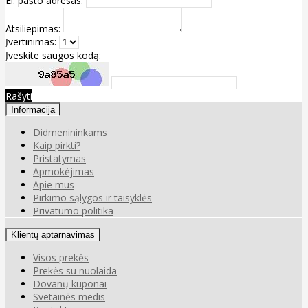
El. pašto adresas:
Atsiliepimas:
Įvertinimas:
Įveskite saugos kodą:
Rašyti
Informacija
Didmenininkams
Kaip pirkti?
Pristatymas
Apmokėjimas
Apie mus
Pirkimo sąlygos ir taisyklės
Privatumo politika
Klientų aptarnavimas
Visos prekės
Prekės su nuolaida
Dovanų kuponai
Svetainės medis