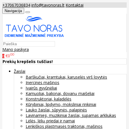
+37067036834
info@tavonoras.lt
Kontaktai
Navigacija
Mano paskyra
00
€0
0
Prekių krepšelis tuščias!
Žaislai
Barškučiai, kramtukai, karuselės virš lovytės
Inercinės mašinos
Įvairūs gyvūnėliai
Kamuoliai, balionai, dovanų maišeliai
Konstruktoriai, kaladėlės
Kūrybiniai, lipdymo, moksliniai rinkiniai
Lauko žaislai, sūpynės, palapinės
Lavinamieji, muzikiniai žaislai, supamas arkliukas
Lėlės, lėlių priedai ir namai
Lenkiškos plastmasės traktoriai, mašinos