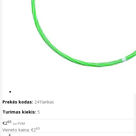
Prekės kodas:
241lankas
Turimas kiekis:
5
65
€2
su PVM
65
Vieneto kaina: €2