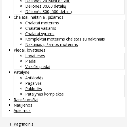
Dėlionės 24 Maxi detalių
Dėlionės 30,60 detalių
Dėlionės 300, 500 detalių
Chalatai, naktiniai, pižamos
Chalatai moterims
Chalatai vaikams
Chalatai vyrams
Komplektai moterims chalatas su naktiniais
Naktiniai, pižamos moterims
Pledai, lovatiesės
Lovatiesės
Pledai
Vaikiški pledai
Patalynė
Antklodės
Pagalvės
Paklodės
Patalynės komplektai
Rankšluosčiai
Naujienos
Apie mus
Pagrindinis