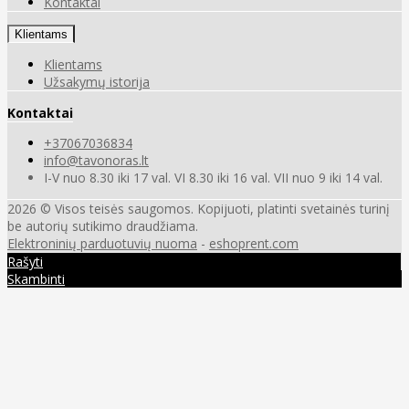
Kontaktai
Klientams
Klientams
Užsakymų istorija
Kontaktai
+37067036834
info@tavonoras.lt
I-V nuo 8.30 iki 17 val. VI 8.30 iki 16 val. VII nuo 9 iki 14 val.
2026 © Visos teisės saugomos. Kopijuoti, platinti svetainės turinį
be autorių sutikimo draudžiama.
Elektroninių parduotuvių nuoma
-
eshoprent.com
Rašyti
Skambinti