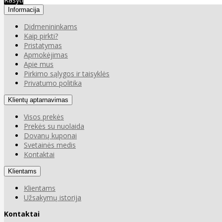
Informacija
Didmenininkams
Kaip pirkti?
Pristatymas
Apmokėjimas
Apie mus
Pirkimo sąlygos ir taisyklės
Privatumo politika
Klientų aptarnavimas
Visos prekės
Prekės su nuolaida
Dovanų kuponai
Svetainės medis
Kontaktai
Klientams
Klientams
Užsakymų istorija
Kontaktai