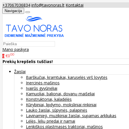
+37067036834
info@tavonoras.lt
Kontaktai
Navigacija
Mano paskyra
00
€0
0
Prekių krepšelis tuščias!
Žaislai
Barškučiai, kramtukai, karuselės virš lovytės
Inercinės mašinos
Įvairūs gyvūnėliai
Kamuoliai, balionai, dovanų maišeliai
Konstruktoriai, kaladėlės
Kūrybiniai, lipdymo, moksliniai rinkiniai
Lauko žaislai, sūpynės, palapinės
Lavinamieji, muzikiniai žaislai, supamas arkliukas
Lėlės, lėlių priedai ir namai
Lenkiškos plastmasės traktoriai, mašinos