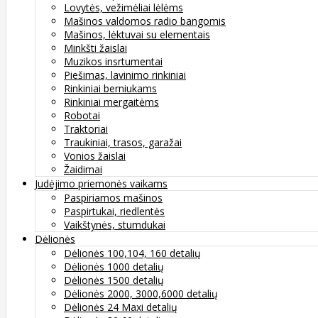
Lovytės, vežimėliai lėlėms
Mašinos valdomos radio bangomis
Mašinos, lėktuvai su elementais
Minkšti žaislai
Muzikos insrtumentai
Piešimas, lavinimo rinkiniai
Rinkiniai berniukams
Rinkiniai mergaitėms
Robotai
Traktoriai
Traukiniai, trasos, garažai
Vonios žaislai
Žaidimai
Judėjimo priemonės vaikams
Paspiriamos mašinos
Paspirtukai, riedlentės
Vaikštynės, stumdukai
Dėlionės
Dėlionės 100,104, 160 detalių
Dėlionės 1000 detalių
Dėlionės 1500 detalių
Dėlionės 2000, 3000,6000 detalių
Dėlionės 24 Maxi detalių