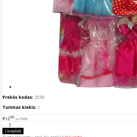
Prekės kodas:
2530
Turimas kiekis:
1
00
€12
su PVM