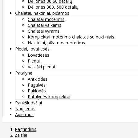
Dėlionės 30,60 detalių
Dėlionės 300, 500 detalių
Chalatai, naktiniai, pižamos
Chalatai moterims
Chalatai vaikams
Chalatai vyrams
Komplektai moterims chalatas su naktiniais
Naktiniai, pižamos moterims
Pledai, lovatiesės
Lovatiesės
Pledai
Vaikiški pledai
Patalynė
Antklodės
Pagalvės
Paklodės
Patalynės komplektai
Rankšluosčiai
Naujienos
Apie mus
Pagrindinis
Žaislai