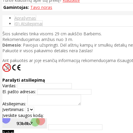
Turite klausimų apie šią prekę?
Klauskite
Gamintojas:
Tavo noras
Aprašymas
(0) Atsiliepimai
Šios suknelės tinka visoms 29 cm aukščio Barbėms.
Rekomenduojamas amžius nuo 3 m.
Dėmesio
: Pavojus užspringti. Dėl aštrių kampų ir smulkių detalių n
Pakuotė ir visos pakavimo detalės nėra žaislas!
Ant pakuotės ar joje esančią informaciją rekomenduojama išsaugot
Parašyti atsiliepimą
Vardas:
El. pašto adresas:
Atsiliepimas:
Įvertinimas:
Įveskite saugos kodą:
Rašyti