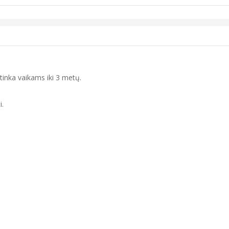
etinka vaikams iki 3 metų.
i.