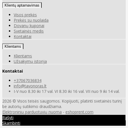
Klientų aptarnavimas
Visos prekės
Prekės su nuolaida
Dovanų kuponai
Svetainės medis
Kontaktai
Klientams
Klientams
Užsakymų istorija
Kontaktai
+37067036834
info@tavonoras.lt
I-V nuo 8.30 iki 17 val. VI 8.30 iki 16 val. VII nuo 9 iki 14 val.
2026 © Visos teisės saugomos. Kopijuoti, platinti svetainės turinį
be autorių sutikimo draudžiama.
Elektroninių parduotuvių nuoma
-
eshoprent.com
Rašyti
Skambinti