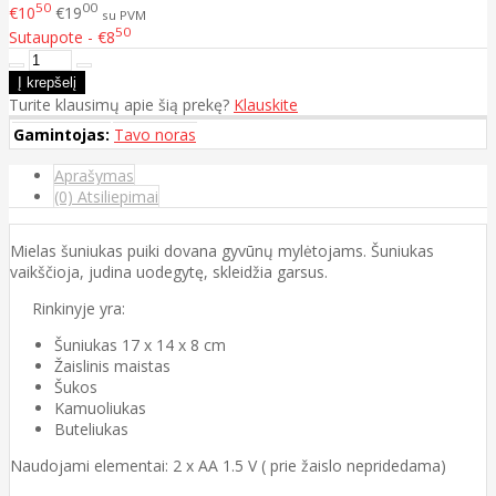
50
00
€10
€19
su PVM
50
Sutaupote - €8
Turite klausimų apie šią prekę?
Klauskite
Gamintojas:
Tavo noras
Aprašymas
(0) Atsiliepimai
Mielas šuniukas puiki dovana gyvūnų mylėtojams. Šuniukas
vaikščioja, judina uodegytę, skleidžia garsus.
Rinkinyje yra:
Šuniukas 17 x 14 x 8 cm
Žaislinis maistas
Šukos
Kamuoliukas
Buteliukas
Naudojami elementai: 2 x AA 1.5 V ( prie žaislo nepridedama)