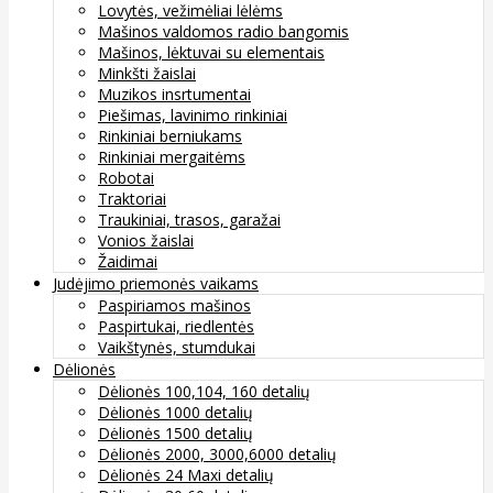
Lovytės, vežimėliai lėlėms
Mašinos valdomos radio bangomis
Mašinos, lėktuvai su elementais
Minkšti žaislai
Muzikos insrtumentai
Piešimas, lavinimo rinkiniai
Rinkiniai berniukams
Rinkiniai mergaitėms
Robotai
Traktoriai
Traukiniai, trasos, garažai
Vonios žaislai
Žaidimai
Judėjimo priemonės vaikams
Paspiriamos mašinos
Paspirtukai, riedlentės
Vaikštynės, stumdukai
Dėlionės
Dėlionės 100,104, 160 detalių
Dėlionės 1000 detalių
Dėlionės 1500 detalių
Dėlionės 2000, 3000,6000 detalių
Dėlionės 24 Maxi detalių