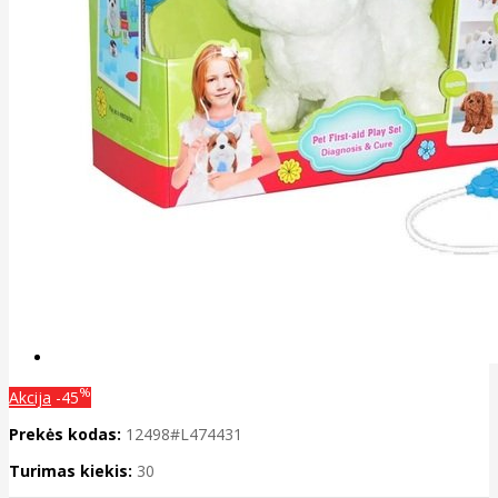
%
Akcija
-45
Prekės kodas:
12498#L474431
Turimas kiekis:
30