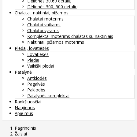
Dėlionės 30,60 detalių
Dėlionės 300, 500 detalių
Chalatai, naktiniai, pižamos
Chalatai moterims
Chalatai vaikams
Chalatai vyrams
Komplektai moterims chalatas su naktiniais
Naktiniai, pižamos moterims
Pledai, lovatiesės
Lovatiesės
Pledai
Vaikiški pledai
Patalynė
Antklodės
Pagalvės
Paklodės
Patalynės komplektai
Rankšluosčiai
Naujienos
Apie mus
Pagrindinis
Žaislai