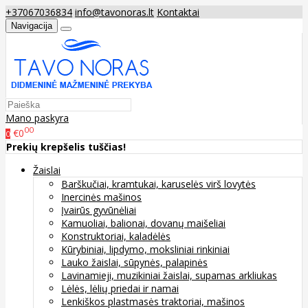
+37067036834
info@tavonoras.lt
Kontaktai
Navigacija
Mano paskyra
00
€0
0
Prekių krepšelis tuščias!
Žaislai
Barškučiai, kramtukai, karuselės virš lovytės
Inercinės mašinos
Įvairūs gyvūnėliai
Kamuoliai, balionai, dovanų maišeliai
Konstruktoriai, kaladėlės
Kūrybiniai, lipdymo, moksliniai rinkiniai
Lauko žaislai, sūpynės, palapinės
Lavinamieji, muzikiniai žaislai, supamas arkliukas
Lėlės, lėlių priedai ir namai
Lenkiškos plastmasės traktoriai, mašinos