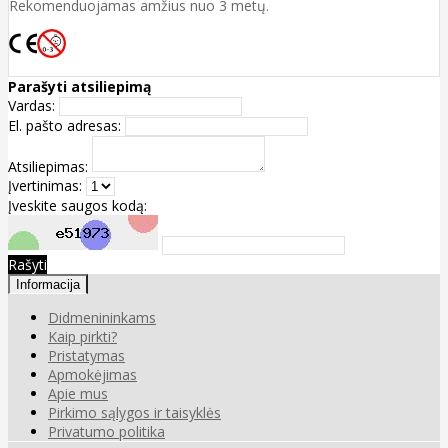
Rekomenduojamas amžius nuo 3 metų.
Parašyti atsiliepimą
Vardas:
El. pašto adresas:
Atsiliepimas:
Įvertinimas:
Įveskite saugos kodą:
Rašyti
Informacija
Didmenininkams
Kaip pirkti?
Pristatymas
Apmokėjimas
Apie mus
Pirkimo sąlygos ir taisyklės
Privatumo politika