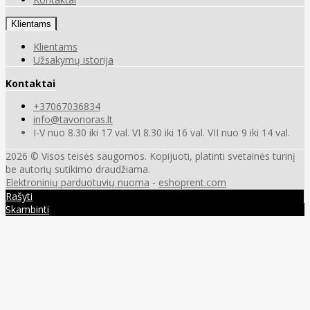
Klientams
Klientams
Užsakymų istorija
Kontaktai
+37067036834
info@tavonoras.lt
I-V nuo 8.30 iki 17 val. VI 8.30 iki 16 val. VII nuo 9 iki 14 val.
2026 © Visos teisės saugomos. Kopijuoti, platinti svetainės turinį
be autorių sutikimo draudžiama.
Elektroninių parduotuvių nuoma
-
eshoprent.com
Rašyti
Skambinti