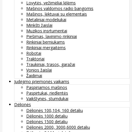
Lovytės, vežimėliai lėlėms
Mašinos valdomos radio bangomis
Mašinos, lėktuvai su elementais
Metaliniai modeliukai
Minkšti žaislai
Muzikos insrtumentai
Piešimas, lavinimo rinkiniai
Rinkiniai berniukams
Rinkiniai mergaitėms
Robotai
Traktoriai
Traukiniai, trasos, garažai
Vonios žaislai
Žaidimai
Judėjimo priemonės vaikams
Paspiriamos mašinos
Paspirtukai, riedlentės
Vaikštynės, stumdukai
Dėlionės
Dėlionės 100,104, 160 detalių
Dėlionės 1000 detalių
Dėlionės 1500 detalių
Dėlionės 2000, 3000,6000 detalių