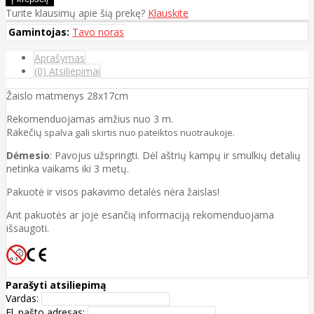
Turite klausimų apie šią prekę?
Klauskite
Gamintojas:
Tavo noras
Aprašymas
(0) Atsiliepimai
Žaislo matmenys 28x17cm
Rekomenduojamas amžius nuo 3 m.
Rakečių
spalva gali skirtis nuo pateiktos nuotraukoje.
Dėmesio
: Pavojus užspringti. Dėl aštrių kampų ir smulkių detalių
netinka vaikams iki 3 metų.
Pakuotė ir visos pakavimo detalės nėra žaislas!
Ant pakuotės ar joje esančią informaciją rekomenduojama
išsaugoti.
Parašyti atsiliepimą
Vardas:
El. pašto adresas: