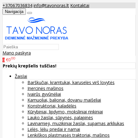
+37067036834
info@tavonoras.lt
Kontaktai
Navigacija
Mano paskyra
00
€0
0
Prekių krepšelis tuščias!
Žaislai
Barškučiai, kramtukai, karuselės virš lovytės
Inercinės mašinos
Įvairūs gyvūnėliai
Kamuoliai, balionai, dovanų maišeliai
Konstruktoriai, kaladėlės
Kūrybiniai, lipdymo, moksliniai rinkiniai
Lauko žaislai, sūpynės, palapinės
Lavinamieji, muzikiniai žaislai, supamas arkliukas
Lėlės, lėlių priedai ir namai
Lenkiškos plastmasės traktoriai, mašinos