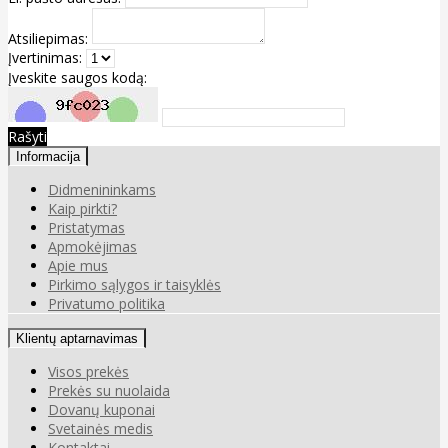
Atsiliepimas:
Įvertinimas:
Įveskite saugos kodą:
Rašyti
Informacija
Didmenininkams
Kaip pirkti?
Pristatymas
Apmokėjimas
Apie mus
Pirkimo sąlygos ir taisyklės
Privatumo politika
Klientų aptarnavimas
Visos prekės
Prekės su nuolaida
Dovanų kuponai
Svetainės medis
Kontaktai