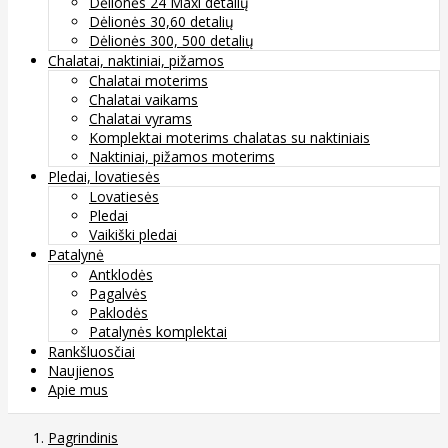
Dėlionės 24 Maxi detalių
Dėlionės 30,60 detalių
Dėlionės 300, 500 detalių
Chalatai, naktiniai, pižamos
Chalatai moterims
Chalatai vaikams
Chalatai vyrams
Komplektai moterims chalatas su naktiniais
Naktiniai, pižamos moterims
Pledai, lovatiesės
Lovatiesės
Pledai
Vaikiški pledai
Patalynė
Antklodės
Pagalvės
Paklodės
Patalynės komplektai
Rankšluosčiai
Naujienos
Apie mus
Pagrindinis