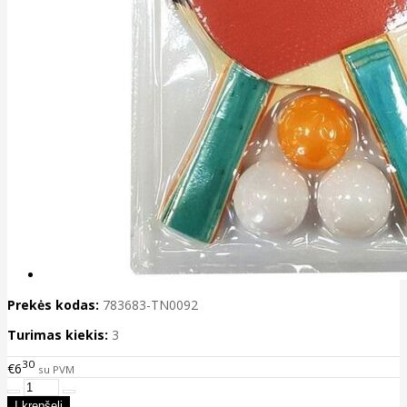
Prekės kodas:
783683-TN0092
Turimas kiekis:
3
30
€6
su PVM