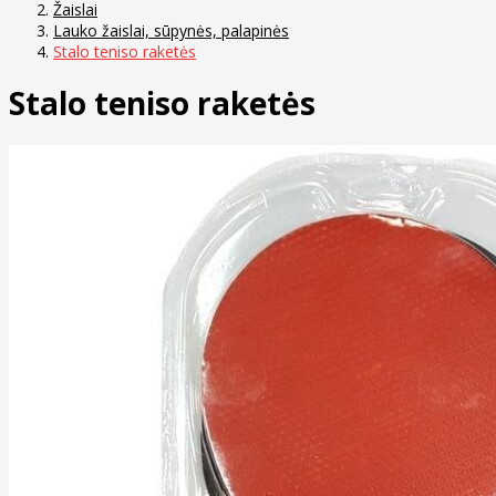
Žaislai
Lauko žaislai, sūpynės, palapinės
Stalo teniso raketės
Stalo teniso raketės