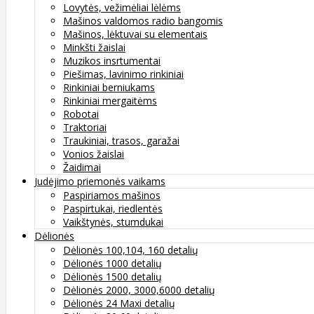
Lovytės, vežimėliai lėlėms
Mašinos valdomos radio bangomis
Mašinos, lėktuvai su elementais
Minkšti žaislai
Muzikos insrtumentai
Piešimas, lavinimo rinkiniai
Rinkiniai berniukams
Rinkiniai mergaitėms
Robotai
Traktoriai
Traukiniai, trasos, garažai
Vonios žaislai
Žaidimai
Judėjimo priemonės vaikams
Paspiriamos mašinos
Paspirtukai, riedlentės
Vaikštynės, stumdukai
Dėlionės
Dėlionės 100,104, 160 detalių
Dėlionės 1000 detalių
Dėlionės 1500 detalių
Dėlionės 2000, 3000,6000 detalių
Dėlionės 24 Maxi detalių