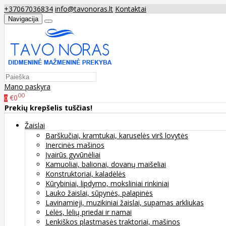
+37067036834
info@tavonoras.lt
Kontaktai
Navigacija
Mano paskyra
00
€0
0
Prekių krepšelis tuščias!
Žaislai
Barškučiai, kramtukai, karuselės virš lovytės
Inercinės mašinos
Įvairūs gyvūnėliai
Kamuoliai, balionai, dovanų maišeliai
Konstruktoriai, kaladėlės
Kūrybiniai, lipdymo, moksliniai rinkiniai
Lauko žaislai, sūpynės, palapinės
Lavinamieji, muzikiniai žaislai, supamas arkliukas
Lėlės, lėlių priedai ir namai
Lenkiškos plastmasės traktoriai, mašinos