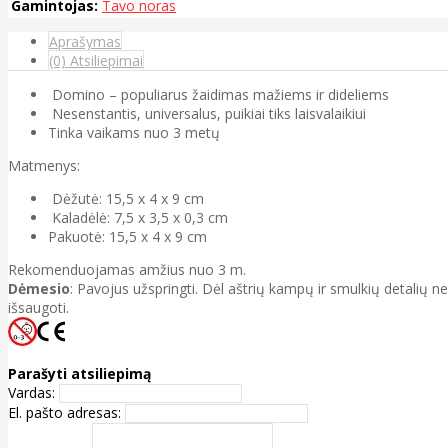
Gamintojas:
Tavo noras
Aprašymas
(0) Atsiliepimai
Domino – populiarus žaidimas mažiems ir dideliems
Nesenstantis, universalus, puikiai tiks laisvalaikiui
Tinka vaikams nuo 3 metų
Matmenys:
Dėžutė: 15,5 x 4 x 9 cm
Kaladėlė: 7,5 x 3,5 x 0,3 cm
Pakuotė: 15,5 x 4 x 9 cm
Rekomenduojamas amžius nuo 3 m.
Dėmesio
: Pavojus užspringti. Dėl aštrių kampų ir smulkių detalių 
išsaugoti.
Parašyti atsiliepimą
Vardas:
El. pašto adresas: