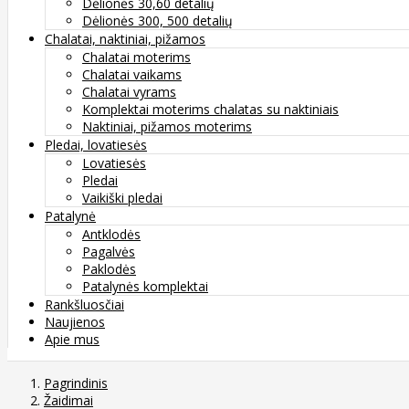
Dėlionės 30,60 detalių
Dėlionės 300, 500 detalių
Chalatai, naktiniai, pižamos
Chalatai moterims
Chalatai vaikams
Chalatai vyrams
Komplektai moterims chalatas su naktiniais
Naktiniai, pižamos moterims
Pledai, lovatiesės
Lovatiesės
Pledai
Vaikiški pledai
Patalynė
Antklodės
Pagalvės
Paklodės
Patalynės komplektai
Rankšluosčiai
Naujienos
Apie mus
Pagrindinis
Žaidimai