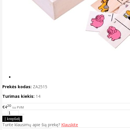
Prekės kodas:
ZA2515
Turimas kiekis:
14
20
€4
su PVM
Turite klausimų apie šią prekę?
Klauskite