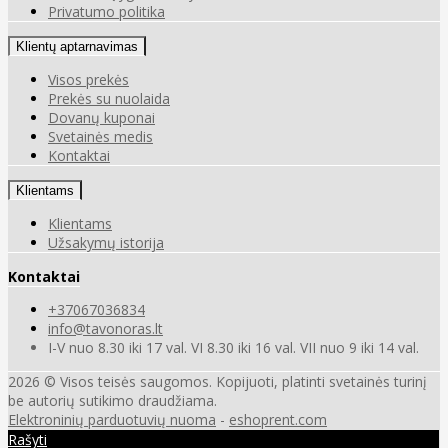
Privatumo politika
Klientų aptarnavimas
Visos prekės
Prekės su nuolaida
Dovanų kuponai
Svetainės medis
Kontaktai
Klientams
Klientams
Užsakymų istorija
Kontaktai
+37067036834
info@tavonoras.lt
I-V nuo 8.30 iki 17 val. VI 8.30 iki 16 val. VII nuo 9 iki 14 val.
2026 © Visos teisės saugomos. Kopijuoti, platinti svetainės turinį
be autorių sutikimo draudžiama.
Elektroninių parduotuvių nuoma
-
eshoprent.com
Rašyti