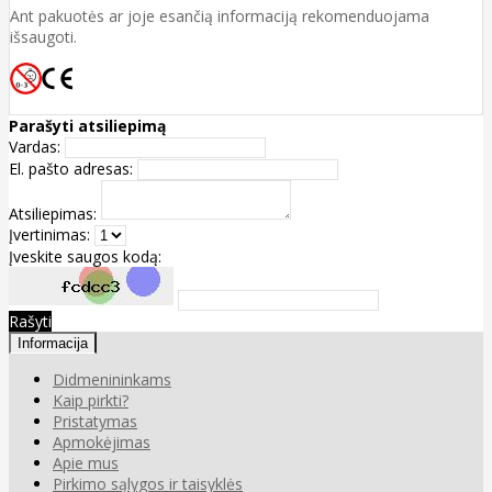
Ant pakuotės ar joje esančią informaciją rekomenduojama
išsaugoti.
Parašyti atsiliepimą
Vardas:
El. pašto adresas:
Atsiliepimas:
Įvertinimas:
Įveskite saugos kodą:
Rašyti
Informacija
Didmenininkams
Kaip pirkti?
Pristatymas
Apmokėjimas
Apie mus
Pirkimo sąlygos ir taisyklės