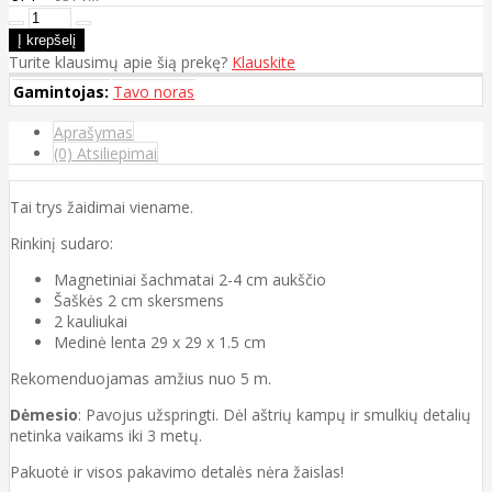
Turite klausimų apie šią prekę?
Klauskite
Gamintojas:
Tavo noras
Aprašymas
(0) Atsiliepimai
Tai trys žaidimai viename.
Rinkinį sudaro:
Magnetiniai šachmatai 2-4 cm aukščio
Šaškės 2 cm skersmens
2 kauliukai
Medinė lenta 29 x 29 x 1.5 cm
Rekomenduojamas amžius nuo 5 m.
Dėmesio
: Pavojus užspringti. Dėl aštrių kampų ir smulkių detalių
netinka vaikams iki 3 metų.
Pakuotė ir visos pakavimo detalės nėra žaislas!