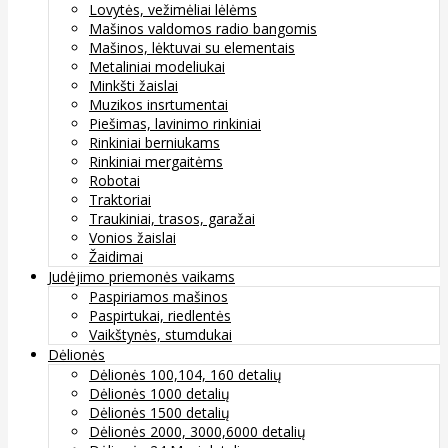
Lovytės, vežimėliai lėlėms
Mašinos valdomos radio bangomis
Mašinos, lėktuvai su elementais
Metaliniai modeliukai
Minkšti žaislai
Muzikos insrtumentai
Piešimas, lavinimo rinkiniai
Rinkiniai berniukams
Rinkiniai mergaitėms
Robotai
Traktoriai
Traukiniai, trasos, garažai
Vonios žaislai
Žaidimai
Judėjimo priemonės vaikams
Paspiriamos mašinos
Paspirtukai, riedlentės
Vaikštynės, stumdukai
Dėlionės
Dėlionės 100,104, 160 detalių
Dėlionės 1000 detalių
Dėlionės 1500 detalių
Dėlionės 2000, 3000,6000 detalių