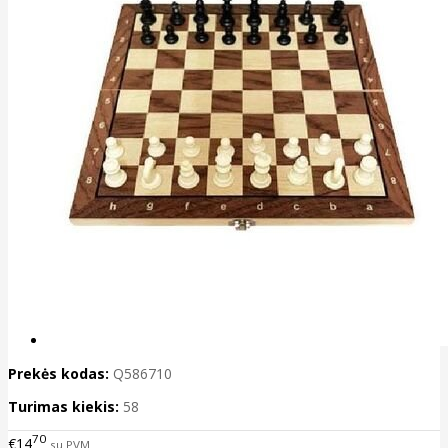
Prekės kodas:
Q586710
Turimas kiekis:
58
70
€14
su PVM