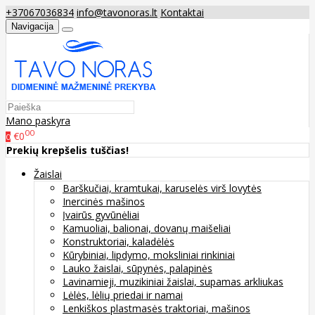
+37067036834
info@tavonoras.lt
Kontaktai
Navigacija
Mano paskyra
00
€0
0
Prekių krepšelis tuščias!
Žaislai
Barškučiai, kramtukai, karuselės virš lovytės
Inercinės mašinos
Įvairūs gyvūnėliai
Kamuoliai, balionai, dovanų maišeliai
Konstruktoriai, kaladėlės
Kūrybiniai, lipdymo, moksliniai rinkiniai
Lauko žaislai, sūpynės, palapinės
Lavinamieji, muzikiniai žaislai, supamas arkliukas
Lėlės, lėlių priedai ir namai
Lenkiškos plastmasės traktoriai, mašinos