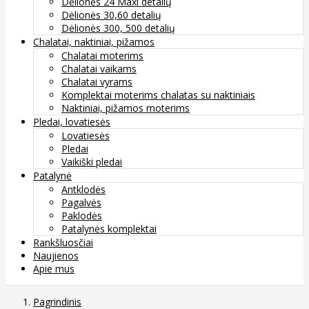
Dėlionės 24 Maxi detalių
Dėlionės 30,60 detalių
Dėlionės 300, 500 detalių
Chalatai, naktiniai, pižamos
Chalatai moterims
Chalatai vaikams
Chalatai vyrams
Komplektai moterims chalatas su naktiniais
Naktiniai, pižamos moterims
Pledai, lovatiesės
Lovatiesės
Pledai
Vaikiški pledai
Patalynė
Antklodės
Pagalvės
Paklodės
Patalynės komplektai
Rankšluosčiai
Naujienos
Apie mus
Pagrindinis